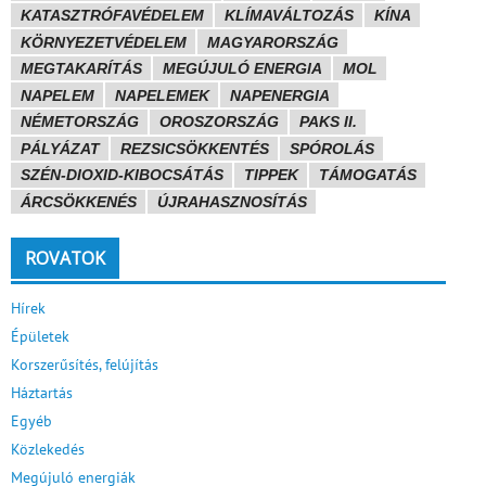
KATASZTRÓFAVÉDELEM
KLÍMAVÁLTOZÁS
KÍNA
KÖRNYEZETVÉDELEM
MAGYARORSZÁG
MEGTAKARÍTÁS
MEGÚJULÓ ENERGIA
MOL
NAPELEM
NAPELEMEK
NAPENERGIA
NÉMETORSZÁG
OROSZORSZÁG
PAKS II.
PÁLYÁZAT
REZSICSÖKKENTÉS
SPÓROLÁS
SZÉN-DIOXID-KIBOCSÁTÁS
TIPPEK
TÁMOGATÁS
ÁRCSÖKKENÉS
ÚJRAHASZNOSÍTÁS
ROVATOK
Hírek
Épületek
Korszerűsítés, felújítás
Háztartás
Egyéb
Közlekedés
Megújuló energiák