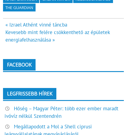
THE GUARDIAN
Bejegyzés
« Izrael Athént vinné táncba
Kevesebb mint felére csökkenthető az épületek
navigáció
energiafelhasználása »
FACEBOOK
LEGFRISSEBB HÍREK
Hőség – Magyar Péter: több ezer ember maradt
ivóvíz nélkül Szentendrén
Megállapodott a Mol a Shell ciprusi
leányvállalatának megvásárlásáról