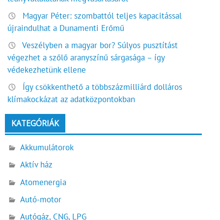
Magyar Péter: szombattól teljes kapacitással
újraindulhat a Dunamenti Erőmű
Veszélyben a magyar bor? Súlyos pusztítást
végezhet a szőlő aranyszínű sárgasága – így
védekezhetünk ellene
Így csökkenthető a többszázmilliárd dolláros
klímakockázat az adatközpontokban
KATEGÓRIÁK
Akkumulátorok
Aktív ház
Atomenergia
Autó-motor
Autógáz, CNG, LPG