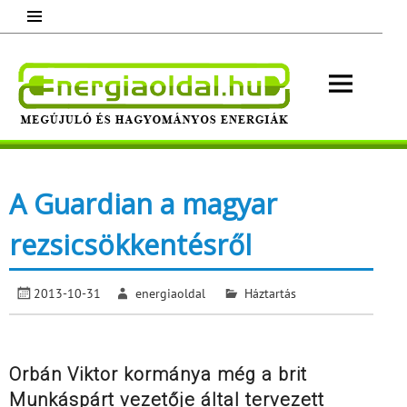
Skip
to
content
Energ
Megújuló és hagyományos energiák.
Minden, ami energia!
A Guardian a magyar
rezsicsökkentésről
2013-10-31
energiaoldal
Háztartás
Orbán Viktor kormánya még a brit
Munkáspárt vezetője által tervezett