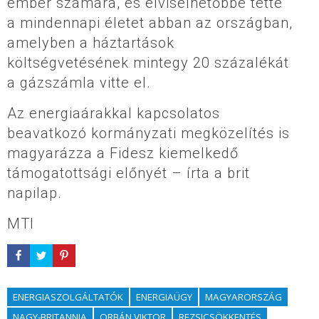
ember számára, és elviselhetőbbé tette
a mindennapi életet abban az országban,
amelyben a háztartások
költségvetésének mintegy 20 százalékát
a gázszámla vitte el.
Az energiaárakkal kapcsolatos
beavatkozó kormányzati megközelítés is
magyarázza a Fidesz kiemelkedő
támogatottsági előnyét – írta a brit
napilap.
MTI
ENERGIASZOLGÁLTATÓK
ENERGIAÜGY
MAGYARORSZÁG
NAGY-BRITANNIA
ORBÁN VIKTOR
REZSICSÖKKENTÉS