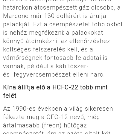
határokon átcsempészett gáz olcsóbb, a
Marcone már 130 dollárért is árulja
palackját. Ezt a csempészetet több okból
is nehéz megfékezni: a palackokat
könnyű átcímkézni, az ellenőrzéshez
költséges felszerelés kell, és a
vámőrségnek fontosabb feladatai is
vannak, például a kábítószer-
és fegyvercsempészet elleni harc.
Kína állítja elő a HCFC-22 több mint
felét
Az 1990-es években a világ sikeresen
fékezte meg a CFC-12 nevű, még
ártalmasabb (freon) hűtőgáz
csempészetét, ám az azóta eltelt két