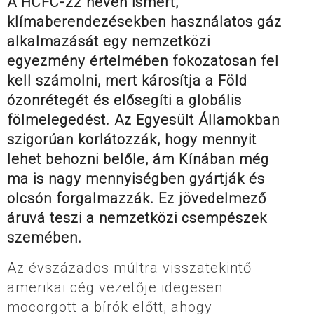
A HCFC-22 néven ismert,
klímaberendezésekben használatos gáz
alkalmazását egy nemzetközi
egyezmény értelmében fokozatosan fel
kell számolni, mert károsítja a Föld
ózonrétegét és elősegíti a globális
fölmelegedést. Az Egyesült Államokban
szigorúan korlátozzák, hogy mennyit
lehet behozni belőle, ám Kínában még
ma is nagy mennyiségben gyártják és
olcsón forgalmazzák. Ez jövedelmező
áruvá teszi a nemzetközi csempészek
szemében.
Az évszázados múltra visszatekintő
amerikai cég vezetője idegesen
mocorgott a bírók előtt, ahogy