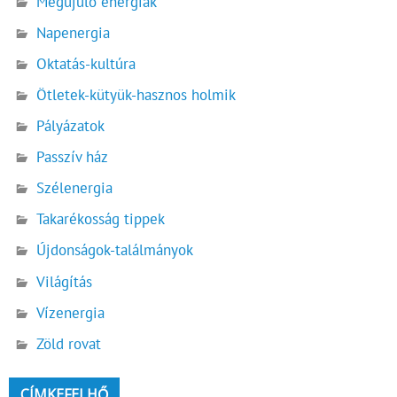
Megújuló energiák
Napenergia
Oktatás-kultúra
Ötletek-kütyük-hasznos holmik
Pályázatok
Passzív ház
Szélenergia
Takarékosság tippek
Újdonságok-találmányok
Világítás
Vízenergia
Zöld rovat
CÍMKEFELHŐ