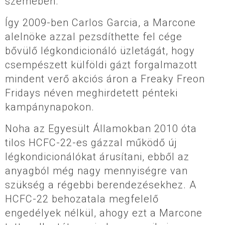
szemében.
Így 2009-ben Carlos Garcia, a Marcone
alelnöke azzal pezsdíthette fel cége
bővülő légkondicionáló üzletágát, hogy
csempészett külföldi gázt forgalmazott
mindent verő akciós áron a Freaky Freon
Fridays néven meghirdetett pénteki
kampánynapokon.
Noha az Egyesült Államokban 2010 óta
tilos HCFC-22-es gázzal működő új
légkondicionálókat árusítani, ebből az
anyagból még nagy mennyiségre van
szükség a régebbi berendezésekhez. A
HCFC-22 behozatala megfelelő
engedélyek nélkül, ahogy ezt a Marcone