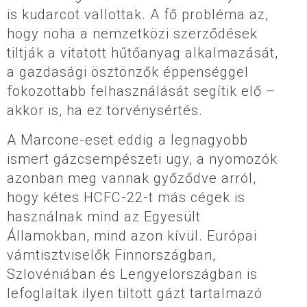
is kudarcot vallottak. A fő probléma az,
hogy noha a nemzetközi szerződések
tiltják a vitatott hűtőanyag alkalmazását,
a gazdasági ösztönzők éppenséggel
fokozottabb felhasználását segítik elő –
akkor is, ha ez törvénysértés.
A Marcone-eset eddig a legnagyobb
ismert gázcsempészeti ügy, a nyomozók
azonban meg vannak győződve arról,
hogy kétes HCFC-22-t más cégek is
használnak mind az Egyesült
Államokban, mind azon kívül. Európai
vámtisztviselők Finnországban,
Szlovéniában és Lengyelországban is
lefoglaltak ilyen tiltott gázt tartalmazó