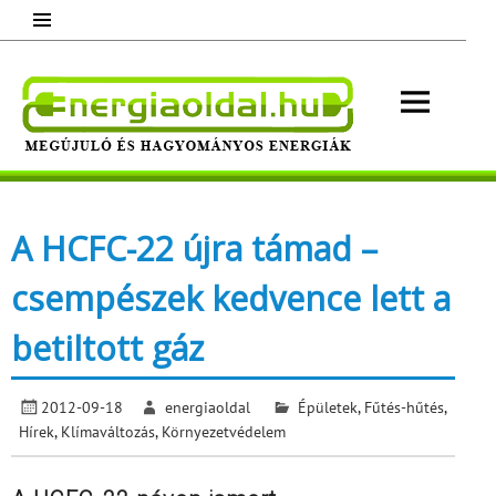
Skip
to
content
Energ
Megújuló és hagyományos energiák.
Minden, ami energia!
A HCFC-22 újra támad –
csempészek kedvence lett a
betiltott gáz
2012-09-18
energiaoldal
Épületek
,
Fűtés-hűtés
,
Hírek
,
Klímaváltozás
,
Környezetvédelem