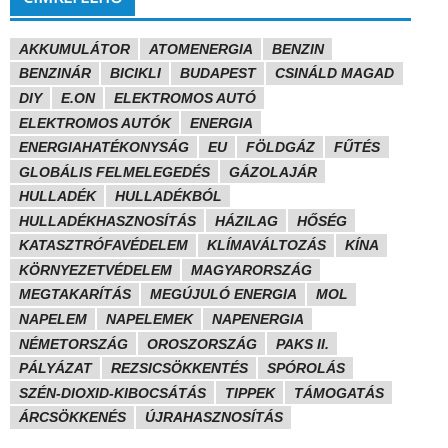
AKKUMULÁTOR
ATOMENERGIA
BENZIN
BENZINÁR
BICIKLI
BUDAPEST
CSINÁLD MAGAD
DIY
E.ON
ELEKTROMOS AUTÓ
ELEKTROMOS AUTÓK
ENERGIA
ENERGIAHATÉKONYSÁG
EU
FÖLDGÁZ
FŰTÉS
GLOBÁLIS FELMELEGEDÉS
GÁZOLAJÁR
HULLADÉK
HULLADÉKBÓL
HULLADÉKHASZNOSÍTÁS
HÁZILAG
HŐSÉG
KATASZTRÓFAVÉDELEM
KLÍMAVÁLTOZÁS
KÍNA
KÖRNYEZETVÉDELEM
MAGYARORSZÁG
MEGTAKARÍTÁS
MEGÚJULÓ ENERGIA
MOL
NAPELEM
NAPELEMEK
NAPENERGIA
NÉMETORSZÁG
OROSZORSZÁG
PAKS II.
PÁLYÁZAT
REZSICSÖKKENTÉS
SPÓROLÁS
SZÉN-DIOXID-KIBOCSÁTÁS
TIPPEK
TÁMOGATÁS
ÁRCSÖKKENÉS
ÚJRAHASZNOSÍTÁS