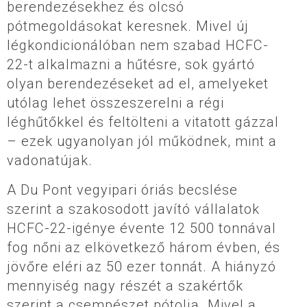
berendezésekhez és olcsó
pótmegoldásokat keresnek. Mivel új
légkondicionálóban nem szabad HCFC-
22-t alkalmazni a hűtésre, sok gyártó
olyan berendezéseket ad el, amelyeket
utólag lehet összeszerelni a régi
léghűtőkkel és feltölteni a vitatott gázzal
– ezek ugyanolyan jól működnek, mint a
vadonatújak.
A Du Pont vegyipari óriás becslése
szerint a szakosodott javító vállalatok
HCFC-22-igénye évente 12 500 tonnával
fog nőni az elkövetkező három évben, és
jövőre eléri az 50 ezer tonnát. A hiányzó
mennyiség nagy részét a szakértők
szerint a csempészet pótolja. Mivel a