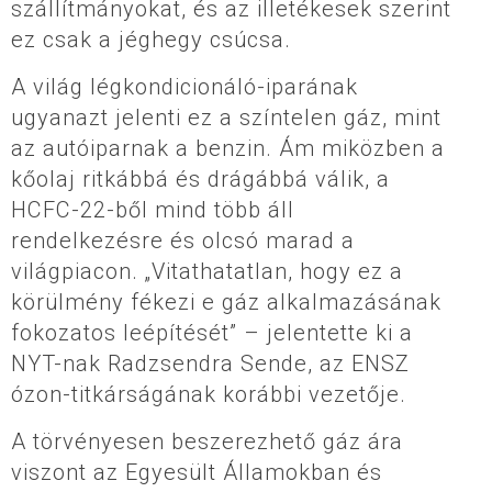
szállítmányokat, és az illetékesek szerint
ez csak a jéghegy csúcsa.
A világ légkondicionáló-iparának
ugyanazt jelenti ez a színtelen gáz, mint
az autóiparnak a benzin. Ám miközben a
kőolaj ritkábbá és drágábbá válik, a
HCFC-22-ből mind több áll
rendelkezésre és olcsó marad a
világpiacon. „Vitathatatlan, hogy ez a
körülmény fékezi e gáz alkalmazásának
fokozatos leépítését” – jelentette ki a
NYT-nak Radzsendra Sende, az ENSZ
ózon-titkárságának korábbi vezetője.
A törvényesen beszerezhető gáz ára
viszont az Egyesült Államokban és