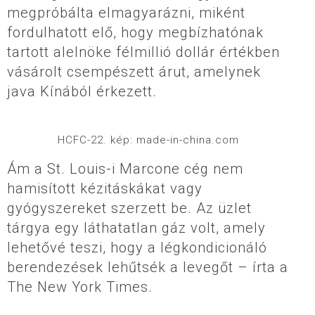
megpróbálta elmagyarázni, miként
fordulhatott elő, hogy megbízhatónak
tartott alelnöke félmillió dollár értékben
vásárolt csempészett árut, amelynek
java Kínából érkezett.
HCFC-22. kép: made-in-china.com
Ám a St. Louis-i Marcone cég nem
hamisított kézitáskákat vagy
gyógyszereket szerzett be. Az üzlet
tárgya egy láthatatlan gáz volt, amely
lehetővé teszi, hogy a légkondicionáló
berendezések lehűtsék a levegőt – írta a
The New York Times.