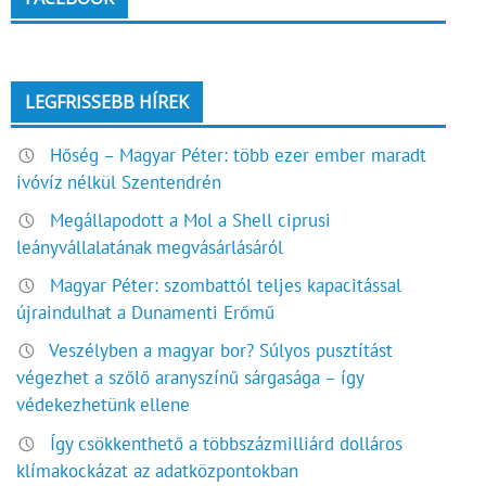
LEGFRISSEBB HÍREK
Hőség – Magyar Péter: több ezer ember maradt
ivóvíz nélkül Szentendrén
Megállapodott a Mol a Shell ciprusi
leányvállalatának megvásárlásáról
Magyar Péter: szombattól teljes kapacitással
újraindulhat a Dunamenti Erőmű
Veszélyben a magyar bor? Súlyos pusztítást
végezhet a szőlő aranyszínű sárgasága – így
védekezhetünk ellene
Így csökkenthető a többszázmilliárd dolláros
klímakockázat az adatközpontokban