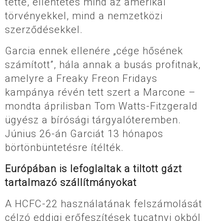
tette, ellentétes mind az amerikai
törvényekkel, mind a nemzetközi
szerződésekkel.
Garcia ennek ellenére „cége hősének
számított”, hála annak a busás profitnak,
amelyre a Freaky Freon Fridays
kampánya révén tett szert a Marcone –
mondta áprilisban Tom Watts-Fitzgerald
ügyész a bírósági tárgyalóteremben.
Június 26-án Garciát 13 hónapos
börtönbüntetésre ítélték.
Európában is lefoglaltak a tiltott gázt
tartalmazó szállítmányokat
A HCFC-22 használatának felszámolását
célzó eddigi erőfeszítések tucatnyi okból