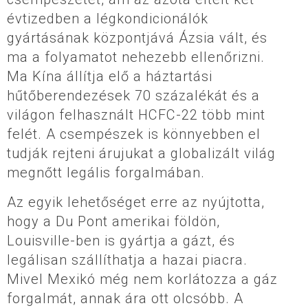
évtizedben a légkondicionálók
gyártásának központjává Ázsia vált, és
ma a folyamatot nehezebb ellenőrizni.
Ma Kína állítja elő a háztartási
hűtőberendezések 70 százalékát és a
világon felhasznált HCFC-22 több mint
felét. A csempészek is könnyebben el
tudják rejteni árujukat a globalizált világ
megnőtt legális forgalmában.
Az egyik lehetőséget erre az nyújtotta,
hogy a Du Pont amerikai földön,
Louisville-ben is gyártja a gázt, és
legálisan szállíthatja a hazai piacra.
Mivel Mexikó még nem korlátozza a gáz
forgalmát, annak ára ott olcsóbb. A