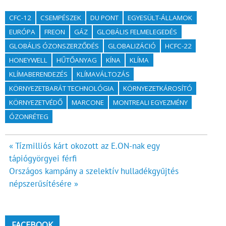
CFC-12
CSEMPÉSZEK
DU PONT
EGYESÜLT-ÁLLAMOK
EURÓPA
FREON
GÁZ
GLOBÁLIS FELMELEGEDÉS
GLOBÁLIS ÓZONSZERZŐDÉS
GLOBALIZÁCIÓ
HCFC-22
HONEYWELL
HŰTŐANYAG
KÍNA
KLÍMA
KLÍMABERENDEZÉS
KLÍMAVÁLTOZÁS
KÖRNYEZETBARÁT TECHNOLÓGIA
KÖRNYEZETKÁROSÍTÓ
KÖRNYEZETVÉDŐ
MARCONE
MONTREALI EGYEZMÉNY
ÓZONRÉTEG
Bejegyzés
« Tízmilliós kárt okozott az E.ON-nak egy
tápiógyörgyei férfi
navigáció
Országos kampány a szelektív hulladékgyűjtés
népszerűsítésére »
FACEBOOK