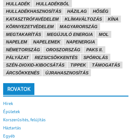
HULLADÉK
HULLADÉKBÓL
HULLADÉKHASZNOSÍTÁS
HÁZILAG
HŐSÉG
KATASZTRÓFAVÉDELEM
KLÍMAVÁLTOZÁS
KÍNA
KÖRNYEZETVÉDELEM
MAGYARORSZÁG
MEGTAKARÍTÁS
MEGÚJULÓ ENERGIA
MOL
NAPELEM
NAPELEMEK
NAPENERGIA
NÉMETORSZÁG
OROSZORSZÁG
PAKS II.
PÁLYÁZAT
REZSICSÖKKENTÉS
SPÓROLÁS
SZÉN-DIOXID-KIBOCSÁTÁS
TIPPEK
TÁMOGATÁS
ÁRCSÖKKENÉS
ÚJRAHASZNOSÍTÁS
ROVATOK
Hírek
Épületek
Korszerűsítés, felújítás
Háztartás
Egyéb