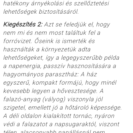
hatékony árnyékolási és szellőztetési
lehetőségek biztosításáról.
Kiegészítés 2:
Azt se feledjük el, hogy
nem mi és nem most találtuk fel a
forróvizet. Őseink is ismerték és
használták a környezetük adta
lehetőségeket, így a legegyszerűbb példa
a napenergia, passzív hasznosítására a
hagyományos parasztház: A ház
egyszerű, kompakt formájú, hogy minél
kevesebb legyen a hővesztesége. A
falazó-anyag (vályog) viszonyla jól
szigetel, emellett jó a hőtároló képessége.
A déli oldalon kialakított tornác, nyáron
védi a falazatot a napsugaraktól, viszont
télen, alacsonyabb napállásnál nem