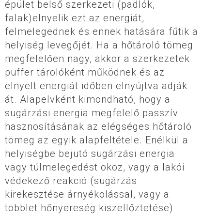
épület belső szerkezeti (padlók,
falak)elnyelik ezt az energiát,
felmelegednek és ennek hatására fűtik a
helyiség levegőjét. Ha a hőtároló tömeg
megfelelően nagy, akkor a szerkezetek
puffer tárolóként működnek és az
elnyelt energiát időben elnyújtva adják
át. Alapelvként kimondható, hogy a
sugárzási energia megfelelő passzív
hasznosításának az elégséges hőtároló
tömeg az egyik alapfeltétele. Enélkül a
helyiségbe bejutó sugárzási energia
vagy túlmelegedést okoz, vagy a lakói
védekező reakció (sugárzás
kirekesztése árnyékolással, vagy a
többlet hőnyereség kiszellőztetése)