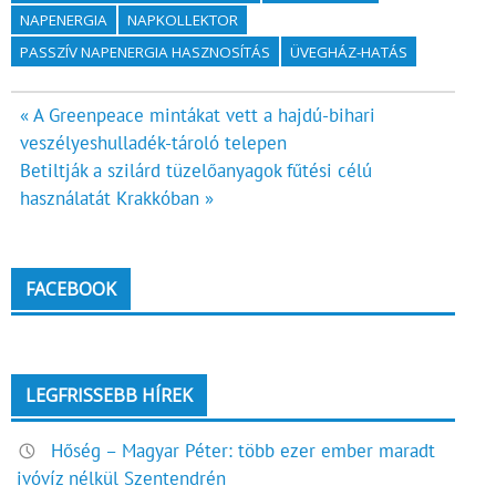
NAPENERGIA
NAPKOLLEKTOR
PASSZÍV NAPENERGIA HASZNOSÍTÁS
ÜVEGHÁZ-HATÁS
Bejegyzés
« A Greenpeace mintákat vett a hajdú-bihari
veszélyeshulladék-tároló telepen
navigáció
Betiltják a szilárd tüzelőanyagok fűtési célú
használatát Krakkóban »
FACEBOOK
LEGFRISSEBB HÍREK
Hőség – Magyar Péter: több ezer ember maradt
ivóvíz nélkül Szentendrén