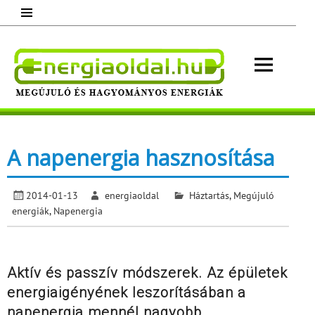
Skip
to
content
Energ
Megújuló és hagyományos energiák.
Minden, ami energia!
A napenergia hasznosítása
2014-01-13
energiaoldal
Háztartás
,
Megújuló
energiák
,
Napenergia
Aktív és passzív módszerek. Az épületek
energiaigényének leszorításában a
napenergia mennél nagyobb