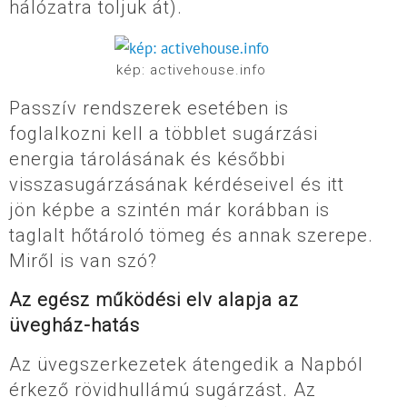
hálózatra toljuk át).
kép: activehouse.info
Passzív rendszerek esetében is
foglalkozni kell a többlet sugárzási
energia tárolásának és későbbi
visszasugárzásának kérdéseivel és itt
jön képbe a szintén már korábban is
taglalt hőtároló tömeg és annak szerepe.
Miről is van szó?
Az egész működési elv alapja az
üvegház-hatás
Az üvegszerkezetek átengedik a Napból
érkező rövidhullámú sugárzást. Az