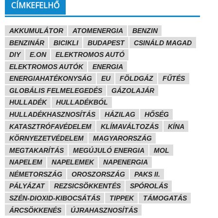
CÍMKEFELHŐ
AKKUMULÁTOR
ATOMENERGIA
BENZIN
BENZINÁR
BICIKLI
BUDAPEST
CSINÁLD MAGAD
DIY
E.ON
ELEKTROMOS AUTÓ
ELEKTROMOS AUTÓK
ENERGIA
ENERGIAHATÉKONYSÁG
EU
FÖLDGÁZ
FŰTÉS
GLOBÁLIS FELMELEGEDÉS
GÁZOLAJÁR
HULLADÉK
HULLADÉKBÓL
HULLADÉKHASZNOSÍTÁS
HÁZILAG
HŐSÉG
KATASZTRÓFAVÉDELEM
KLÍMAVÁLTOZÁS
KÍNA
KÖRNYEZETVÉDELEM
MAGYARORSZÁG
MEGTAKARÍTÁS
MEGÚJULÓ ENERGIA
MOL
NAPELEM
NAPELEMEK
NAPENERGIA
NÉMETORSZÁG
OROSZORSZÁG
PAKS II.
PÁLYÁZAT
REZSICSÖKKENTÉS
SPÓROLÁS
SZÉN-DIOXID-KIBOCSÁTÁS
TIPPEK
TÁMOGATÁS
ÁRCSÖKKENÉS
ÚJRAHASZNOSÍTÁS