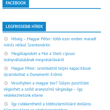
FACEBOOK
LEGFRISSEBB HÍREK
Hőség – Magyar Péter: több ezer ember maradt
ivóvíz nélkül Szentendrén
Megállapodott a Mol a Shell ciprusi
leányvállalatának megvásárlásáról
Magyar Péter: szombattól teljes kapacitással
újraindulhat a Dunamenti Erőmű
Veszélyben a magyar bor? Súlyos pusztítást
végezhet a szőlő aranyszínű sárgasága – így
védekezhetünk ellene
Így csökkenthető a többszázmilliárd dolláros
klímakockázat az adatközpontokban