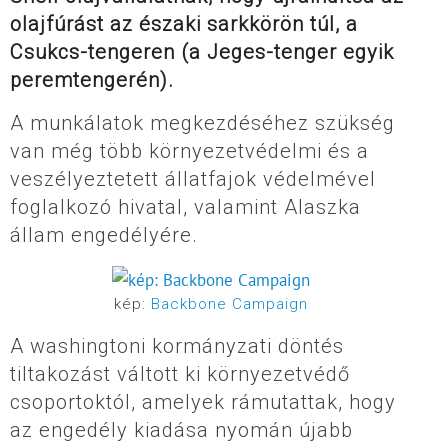
olajfúrást az északi sarkkörön túl, a
Csukcs-tengeren (a Jeges-tenger egyik
peremtengerén).
A munkálatok megkezdéséhez szükség
van még több környezetvédelmi és a
veszélyeztetett állatfajok védelmével
foglalkozó hivatal, valamint Alaszka
állam engedélyére.
kép:
Backbone Campaign
A washingtoni kormányzati döntés
tiltakozást váltott ki környezetvédő
csoportoktól, amelyek rámutattak, hogy
az engedély kiadása nyomán újabb