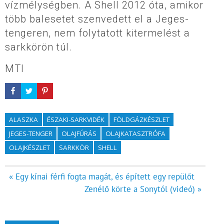
vízmélységben. A Shell 2012 óta, amikor
több balesetet szenvedett el a Jeges-
tengeren, nem folytatott kitermelést a
sarkkörön túl.
MTI
ALASZKA
ÉSZAKI-SARKVIDÉK
FÖLDGÁZKÉSZLET
JEGES-TENGER
OLAJFÚRÁS
OLAJKATASZTRÓFA
OLAJKÉSZLET
SARKKÖR
SHELL
Bejegyzés
« Egy kínai férfi fogta magát, és épített egy repülőt
Zenélő körte a Sonytól (videó) »
navigáció