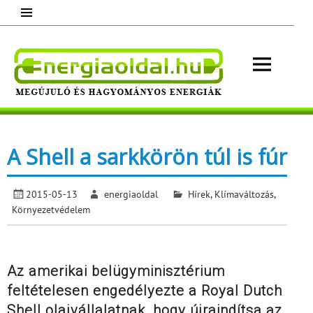
Skip
to
content
Energ
Megújuló és hagyományos energiák.
Minden, ami energia!
A Shell a sarkkörön túl is fúr
2015-05-13
energiaoldal
Hírek
,
Klímaváltozás
,
Környezetvédelem
Az amerikai belügyminisztérium
feltételesen engedélyezte a Royal Dutch
Shell olajvállalatnak, hogy újraindítsa az