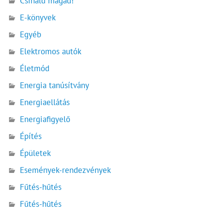
Csináld magad!
E-könyvek
Egyéb
Elektromos autók
Életmód
Energia tanúsítvány
Energiaellátás
Energiafigyelő
Építés
Épületek
Események-rendezvények
Fűtés-hűtés
Fűtés-hűtés