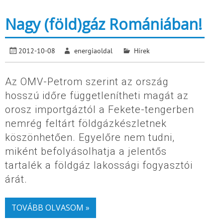
Nagy (föld)gáz Romániában!
2012-10-08
energiaoldal
Hírek
Az OMV-Petrom szerint az ország
hosszú időre függetlenítheti magát az
orosz importgáztól a Fekete-tengerben
nemrég feltárt földgázkészletnek
köszönhetően. Egyelőre nem tudni,
miként befolyásolhatja a jelentős
tartalék a földgáz lakossági fogyasztói
árát.
TOVÁBB OLVASOM »