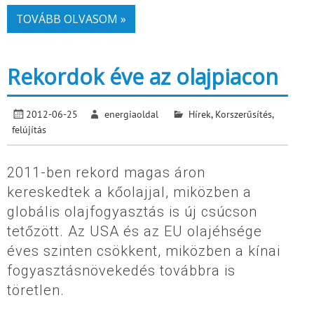
TOVÁBB OLVASOM »
Rekordok éve az olajpiacon
2012-06-25
energiaoldal
Hírek
,
Korszerűsítés,
felújítás
2011-ben rekord magas áron
kereskedtek a kőolajjal, miközben a
globális olajfogyasztás is új csúcson
tetőzött. Az USA és az EU olajéhsége
éves szinten csökkent, miközben a kínai
fogyasztásnövekedés továbbra is
töretlen.