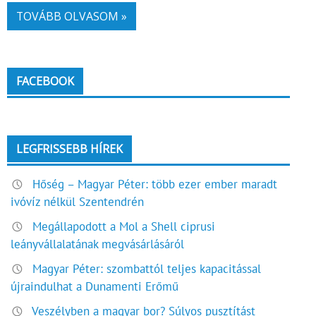
TOVÁBB OLVASOM »
FACEBOOK
LEGFRISSEBB HÍREK
Hőség – Magyar Péter: több ezer ember maradt
ivóvíz nélkül Szentendrén
Megállapodott a Mol a Shell ciprusi
leányvállalatának megvásárlásáról
Magyar Péter: szombattól teljes kapacitással
újraindulhat a Dunamenti Erőmű
Veszélyben a magyar bor? Súlyos pusztítást