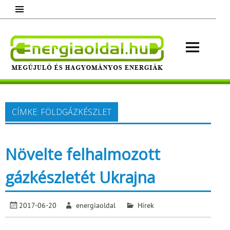
Skip
to
content
Energ
Megújuló és hagyományos energiák.
Minden, ami energia!
CÍMKE:
FÖLDGÁZKÉSZLET
Növelte felhalmozott
gázkészletét Ukrajna
2017-06-20
energiaoldal
Hírek