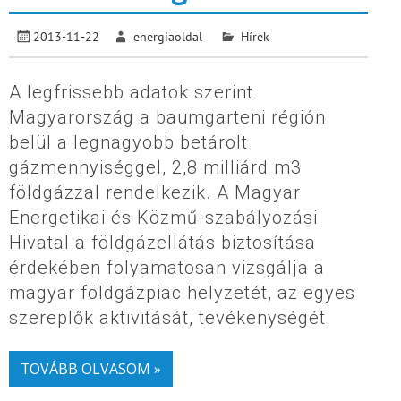
2013-11-22
energiaoldal
Hírek
A legfrissebb adatok szerint
Magyarország a baumgarteni régión
belül a legnagyobb betárolt
gázmennyiséggel, 2,8 milliárd m3
földgázzal rendelkezik. A Magyar
Energetikai és Közmű-szabályozási
Hivatal a földgázellátás biztosítása
érdekében folyamatosan vizsgálja a
magyar földgázpiac helyzetét, az egyes
szereplők aktivitását, tevékenységét.
TOVÁBB OLVASOM »