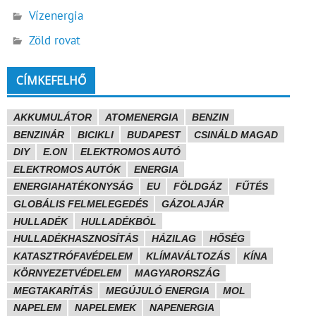
Vízenergia
Zöld rovat
CÍMKEFELHŐ
AKKUMULÁTOR
ATOMENERGIA
BENZIN
BENZINÁR
BICIKLI
BUDAPEST
CSINÁLD MAGAD
DIY
E.ON
ELEKTROMOS AUTÓ
ELEKTROMOS AUTÓK
ENERGIA
ENERGIAHATÉKONYSÁG
EU
FÖLDGÁZ
FŰTÉS
GLOBÁLIS FELMELEGEDÉS
GÁZOLAJÁR
HULLADÉK
HULLADÉKBÓL
HULLADÉKHASZNOSÍTÁS
HÁZILAG
HŐSÉG
KATASZTRÓFAVÉDELEM
KLÍMAVÁLTOZÁS
KÍNA
KÖRNYEZETVÉDELEM
MAGYARORSZÁG
MEGTAKARÍTÁS
MEGÚJULÓ ENERGIA
MOL
NAPELEM
NAPELEMEK
NAPENERGIA