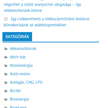
végezhet a szőlő aranyszínű sárgasága – így
védekezhetünk ellene
Így csökkenthető a többszázmilliárd dolláros
klímakockázat az adatközpontokban
KATEGÓRIÁK
Akkumulátorok
Aktív ház
Atomenergia
Autó-motor
Autógáz, CNG, LPG
Bicikli
Bioenergia
Bioetanol