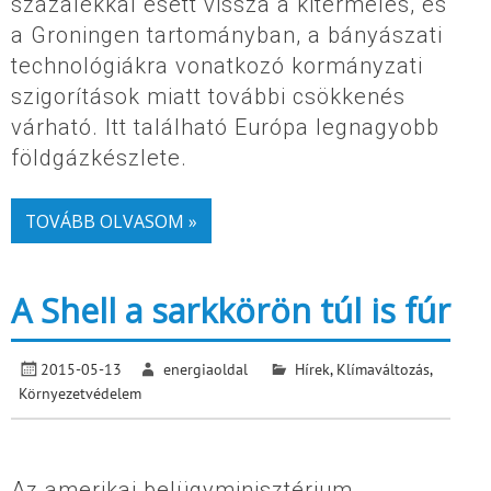
százalékkal esett vissza a kitermelés, és
a Groningen tartományban, a bányászati
technológiákra vonatkozó kormányzati
szigorítások miatt további csökkenés
várható. Itt található Európa legnagyobb
földgázkészlete.
TOVÁBB OLVASOM »
A Shell a sarkkörön túl is fúr
2015-05-13
energiaoldal
Hírek
,
Klímaváltozás
,
Környezetvédelem
Az amerikai belügyminisztérium