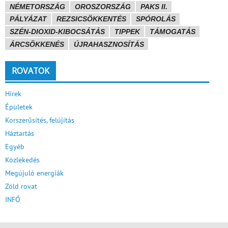
NÉMETORSZÁG
OROSZORSZÁG
PAKS II.
PÁLYÁZAT
REZSICSÖKKENTÉS
SPÓROLÁS
SZÉN-DIOXID-KIBOCSÁTÁS
TIPPEK
TÁMOGATÁS
ÁRCSÖKKENÉS
ÚJRAHASZNOSÍTÁS
ROVATOK
Hírek
Épületek
Korszerűsítés, felújítás
Háztartás
Egyéb
Közlekedés
Megújuló energiák
Zöld rovat
INFÓ