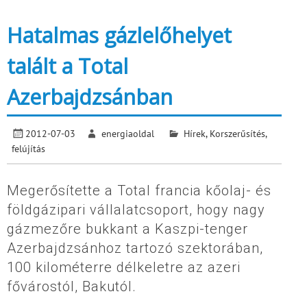
Hatalmas gázlelőhelyet
talált a Total
Azerbajdzsánban
2012-07-03
energiaoldal
Hírek
,
Korszerűsítés,
felújítás
Megerősítette a Total francia kőolaj- és
földgázipari vállalatcsoport, hogy nagy
gázmezőre bukkant a Kaszpi-tenger
Azerbajdzsánhoz tartozó szektorában,
100 kilométerre délkeletre az azeri
fővárostól, Bakutól.