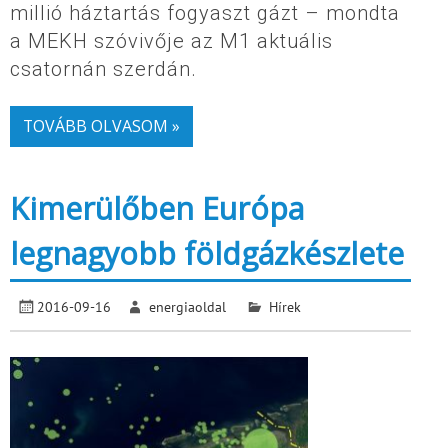
millió háztartás fogyaszt gázt – mondta
a MEKH szóvivője az M1 aktuális
csatornán szerdán.
TOVÁBB OLVASOM »
Kimerülőben Európa
legnagyobb földgázkészlete
2016-09-16
energiaoldal
Hírek