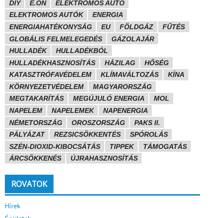
DIY
E.ON
ELEKTROMOS AUTÓ
ELEKTROMOS AUTÓK
ENERGIA
ENERGIAHATÉKONYSÁG
EU
FÖLDGÁZ
FŰTÉS
GLOBÁLIS FELMELEGEDÉS
GÁZOLAJÁR
HULLADÉK
HULLADÉKBÓL
HULLADÉKHASZNOSÍTÁS
HÁZILAG
HŐSÉG
KATASZTRÓFAVÉDELEM
KLÍMAVÁLTOZÁS
KÍNA
KÖRNYEZETVÉDELEM
MAGYARORSZÁG
MEGTAKARÍTÁS
MEGÚJULÓ ENERGIA
MOL
NAPELEM
NAPELEMEK
NAPENERGIA
NÉMETORSZÁG
OROSZORSZÁG
PAKS II.
PÁLYÁZAT
REZSICSÖKKENTÉS
SPÓROLÁS
SZÉN-DIOXID-KIBOCSÁTÁS
TIPPEK
TÁMOGATÁS
ÁRCSÖKKENÉS
ÚJRAHASZNOSÍTÁS
ROVATOK
Hírek