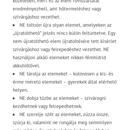
közelében, mert ez az elem rövidzárlatát
eredményezheti, ami hőtermeléshez vagy
szivárgáshoz vezethet.
NE töltsön újra olyan elemet, amelyeken az
„újratölthető” jelzés nincs külön feltüntetve. Egy
nem újratölthető elem újratöltésére tett kísérlet
szivárgáshoz vagy felrepedéshez vezethet. NE
használjon alkáli elemeket nikkel-fémhidrid
akkutöltővel.
NE tárolja az elemeket – különösen a kis- és
érme méretű elemeket – gyerekek által elérhető
helyen.
NE dobja tűzbe az elemeket – szivárogni
kezdhetnek vagy felrepedhetnek.
NE szerelje szét az elemeket, zúzza össze,
szúrja ki, valamint ne rongálja meg semmilyen