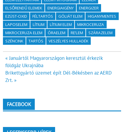
ELSŐRENDŰ ELEMEK
ENERGIAIGÉNY
ENERGIZER
EZÜST-OXID
FÉLTARTÓS
GÓLIÁT ELEM
HIGANYMENTES
LAPOSELEM
LÍTIUM
LÍTIUM ELEM
MIKROCERUZA
MIKROCERUZA ELEM
ÓRAELEM
RE’LEM
SZÁRAZELEM
SZÉNCINK
TARTÓS
VESZÉLYES HULLADÉK
Bejegyzés
« Januártól Magyarországon keresztül érkezik
földgáz Ukrajnába
navigáció
Brikettgyártó üzemet épít Dél-Békésben az AERD
Zrt. »
FACEBOOK