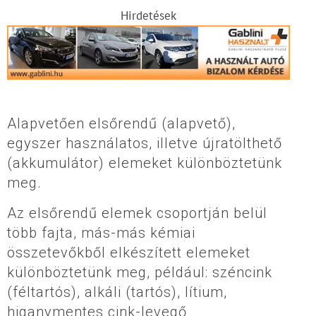
Hirdetések
Alapvetően elsőrendű (alapvető),
egyszer használatos, illetve újratölthető
(akkumulátor) elemeket különböztetünk
meg.
Az elsőrendű elemek csoportján belül
több fajta, más-más kémiai
összetevőkből elkészített elemeket
különböztetünk meg, például: széncink
(féltartós), alkáli (tartós), lítium,
higanymentes cink-levegő