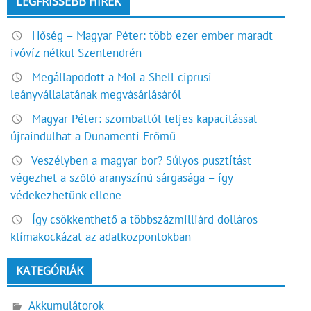
LEGFRISSEBB HÍREK
Hőség – Magyar Péter: több ezer ember maradt
ivóvíz nélkül Szentendrén
Megállapodott a Mol a Shell ciprusi
leányvállalatának megvásárlásáról
Magyar Péter: szombattól teljes kapacitással
újraindulhat a Dunamenti Erőmű
Veszélyben a magyar bor? Súlyos pusztítást
végezhet a szőlő aranyszínű sárgasága – így
védekezhetünk ellene
Így csökkenthető a többszázmilliárd dolláros
klímakockázat az adatközpontokban
KATEGÓRIÁK
Akkumulátorok