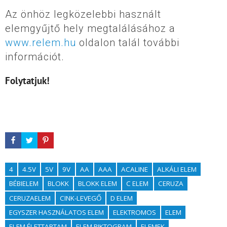
Az önhöz legközelebbi használt
elemgyűjtő hely megtalálásához a
www.relem.hu
oldalon talál további
információt.
Folytatjuk!
4
4.5V
5V
9V
AA
AAA
ACALINE
ALKÁLI ELEM
BÉBIELEM
BLOKK
BLOKK ELEM
C ELEM
CERUZA
CERUZAELEM
CINK-LEVEGŐ
D ELEM
EGYSZER HASZNÁLATOS ELEM
ELEKTROMOS
ELEM
ELEM ÉLETTARTAM
ELEM PIKTOGRAM
ELEMEK