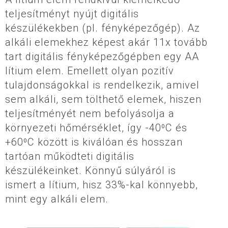
teljesítményt nyújt digitális
készülékekben (pl. fényképezőgép). Az
alkáli elemekhez képest akár 11x tovább
tart digitális fényképezőgépben egy AA
lítium elem. Emellett olyan pozitív
tulajdonságokkal is rendelkezik, amivel
sem alkáli, sem tölthető elemek, hiszen
teljesítményét nem befolyásolja a
környezeti hőmérséklet, így -40⁰C és
+60⁰C között is kiválóan és hosszan
tartóan működteti digitális
készülékeinket. Könnyű súlyáról is
ismert a lítium, hisz 33%-kal könnyebb,
mint egy alkáli elem.