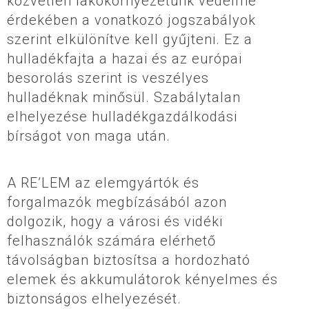
közvetlen lakókörnyezetünk védelme
érdekében a vonatkozó jogszabályok
szerint elkülönítve kell gyűjteni. Ez a
hulladékfajta a hazai és az európai
besorolás szerint is veszélyes
hulladéknak minősül. Szabálytalan
elhelyezése hulladékgazdálkodási
bírságot von maga után.
A RE’LEM az elemgyártók és
forgalmazók megbízásából azon
dolgozik, hogy a városi és vidéki
felhasználók számára elérhető
távolságban biztosítsa a hordozható
elemek és akkumulátorok kényelmes és
biztonságos elhelyezését.