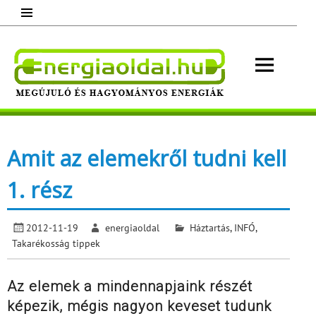
Skip
to
content
Energ
Megújuló és hagyományos energiák.
Minden, ami energia!
Amit az elemekről tudni kell
1. rész
2012-11-19
energiaoldal
Háztartás
,
INFÓ
,
Takarékosság tippek
Az elemek a mindennapjaink részét
képezik, mégis nagyon keveset tudunk