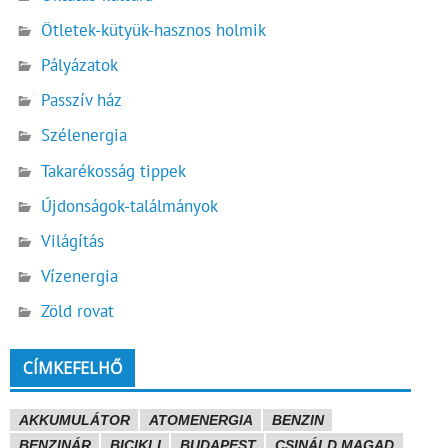
Ötletek-kütyük-hasznos holmik
Pályázatok
Passzív ház
Szélenergia
Takarékosság tippek
Újdonságok-találmányok
Világítás
Vízenergia
Zöld rovat
CÍMKEFELHŐ
AKKUMULÁTOR
ATOMENERGIA
BENZIN
BENZINÁR
BICIKLI
BUDAPEST
CSINÁLD MAGAD