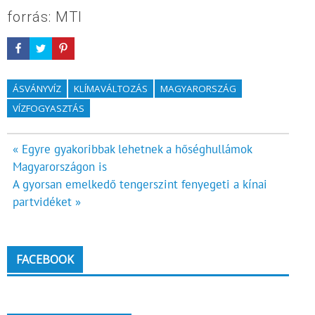
forrás: MTI
ÁSVÁNYVÍZ
KLÍMAVÁLTOZÁS
MAGYARORSZÁG
VÍZFOGYASZTÁS
Bejegyzés
« Egyre gyakoribbak lehetnek a hőséghullámok
Magyarországon is
navigáció
A gyorsan emelkedő tengerszint fenyegeti a kínai
partvidéket »
FACEBOOK