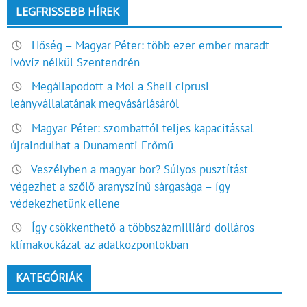
LEGFRISSEBB HÍREK
Hőség – Magyar Péter: több ezer ember maradt
ivóvíz nélkül Szentendrén
Megállapodott a Mol a Shell ciprusi
leányvállalatának megvásárlásáról
Magyar Péter: szombattól teljes kapacitással
újraindulhat a Dunamenti Erőmű
Veszélyben a magyar bor? Súlyos pusztítást
végezhet a szőlő aranyszínű sárgasága – így
védekezhetünk ellene
Így csökkenthető a többszázmilliárd dolláros
klímakockázat az adatközpontokban
KATEGÓRIÁK