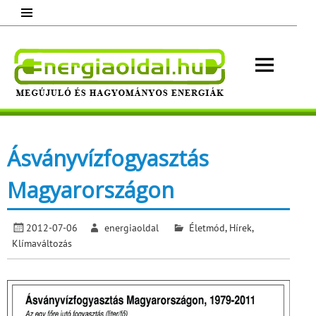
Skip
to
content
Energ
Megújuló és hagyományos energiák.
Minden, ami energia!
Ásványvízfogyasztás
Magyarországon
2012-07-06
energiaoldal
Életmód
,
Hírek
,
Klímaváltozás