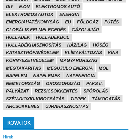
DIY
E.ON
ELEKTROMOS AUTÓ
ELEKTROMOS AUTÓK
ENERGIA
ENERGIAHATÉKONYSÁG
EU
FÖLDGÁZ
FŰTÉS
GLOBÁLIS FELMELEGEDÉS
GÁZOLAJÁR
HULLADÉK
HULLADÉKBÓL
HULLADÉKHASZNOSÍTÁS
HÁZILAG
HŐSÉG
KATASZTRÓFAVÉDELEM
KLÍMAVÁLTOZÁS
KÍNA
KÖRNYEZETVÉDELEM
MAGYARORSZÁG
MEGTAKARÍTÁS
MEGÚJULÓ ENERGIA
MOL
NAPELEM
NAPELEMEK
NAPENERGIA
NÉMETORSZÁG
OROSZORSZÁG
PAKS II.
PÁLYÁZAT
REZSICSÖKKENTÉS
SPÓROLÁS
SZÉN-DIOXID-KIBOCSÁTÁS
TIPPEK
TÁMOGATÁS
ÁRCSÖKKENÉS
ÚJRAHASZNOSÍTÁS
ROVATOK
Hírek