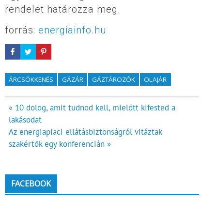
rendelet határozza meg.
forrás:
energiainfo.hu
ÁRCSÖKKENÉS
GÁZÁR
GÁZTÁROZÓK
OLAJÁR
Bejegyzés
« 10 dolog, amit tudnod kell, mielőtt kifested a
lakásodat
navigáció
Az energiapiaci ellátásbiztonságról vitáztak
szakértők egy konferencián »
FACEBOOK