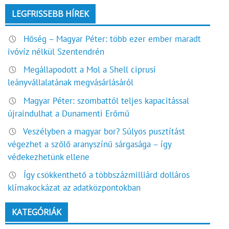
LEGFRISSEBB HÍREK
Hőség – Magyar Péter: több ezer ember maradt
ivóvíz nélkül Szentendrén
Megállapodott a Mol a Shell ciprusi
leányvállalatának megvásárlásáról
Magyar Péter: szombattól teljes kapacitással
újraindulhat a Dunamenti Erőmű
Veszélyben a magyar bor? Súlyos pusztítást
végezhet a szőlő aranyszínű sárgasága – így
védekezhetünk ellene
Így csökkenthető a többszázmilliárd dolláros
klímakockázat az adatközpontokban
KATEGÓRIÁK