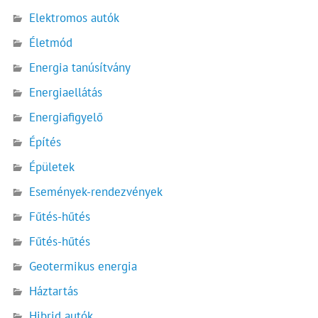
Elektromos autók
Életmód
Energia tanúsítvány
Energiaellátás
Energiafigyelő
Építés
Épületek
Események-rendezvények
Fűtés-hűtés
Fűtés-hűtés
Geotermikus energia
Háztartás
Hibrid autók