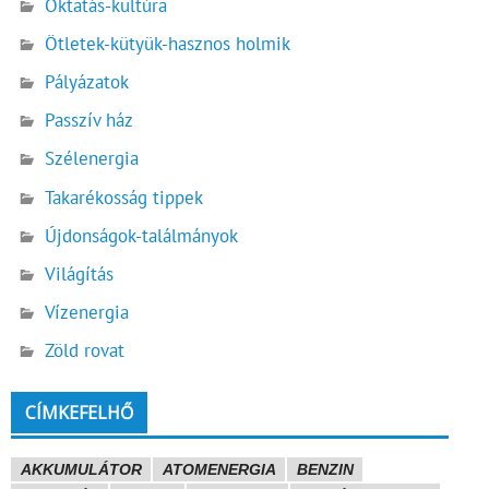
Oktatás-kultúra
Ötletek-kütyük-hasznos holmik
Pályázatok
Passzív ház
Szélenergia
Takarékosság tippek
Újdonságok-találmányok
Világítás
Vízenergia
Zöld rovat
CÍMKEFELHŐ
AKKUMULÁTOR
ATOMENERGIA
BENZIN