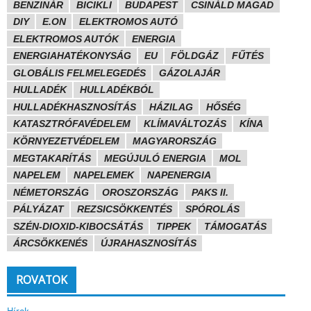
BENZINÁR
BICIKLI
BUDAPEST
CSINÁLD MAGAD
DIY
E.ON
ELEKTROMOS AUTÓ
ELEKTROMOS AUTÓK
ENERGIA
ENERGIAHATÉKONYSÁG
EU
FÖLDGÁZ
FŰTÉS
GLOBÁLIS FELMELEGEDÉS
GÁZOLAJÁR
HULLADÉK
HULLADÉKBÓL
HULLADÉKHASZNOSÍTÁS
HÁZILAG
HŐSÉG
KATASZTRÓFAVÉDELEM
KLÍMAVÁLTOZÁS
KÍNA
KÖRNYEZETVÉDELEM
MAGYARORSZÁG
MEGTAKARÍTÁS
MEGÚJULÓ ENERGIA
MOL
NAPELEM
NAPELEMEK
NAPENERGIA
NÉMETORSZÁG
OROSZORSZÁG
PAKS II.
PÁLYÁZAT
REZSICSÖKKENTÉS
SPÓROLÁS
SZÉN-DIOXID-KIBOCSÁTÁS
TIPPEK
TÁMOGATÁS
ÁRCSÖKKENÉS
ÚJRAHASZNOSÍTÁS
ROVATOK