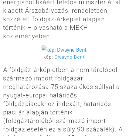
energiapolitikáért felelős miniszter által
kiadott Árszabályozási rendeletben
közzétett földgáz-árképlet alapján
történik – olvasható a MEKH
közleményében.
kép:
Dwayne Bent
A földgáz-árképletben a nem tárolóból
származó import földgázár
meghatározása 75 százalékos súllyal a
nyugat-európai határidős
földgázpiacokhoz indexált, határidős
piaci ár alapján történik
(földgáztárolóból származó import
földgáz esetén ez a súly 90 százalék). A