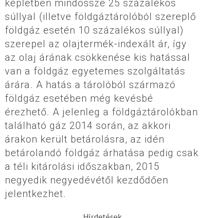
képletben mindössze 25 százalékos
súllyal (illetve földgáztárolóból szereplő
földgáz esetén 10 százalékos súllyal)
szerepel az olajtermék-indexált ár, így
az olaj árának csökkenése kis hatással
van a földgáz egyetemes szolgáltatás
árára. A hatás a tárolóból származó
földgáz esetében még kevésbé
érezhető. A jelenleg a földgáztárolókban
található gáz 2014 során, az akkori
árakon került betárolásra, az idén
betárolandó földgáz árhatása pedig csak
a téli kitárolási időszakban, 2015
negyedik negyedévétől kezdődően
jelentkezhet.
Hirdetések