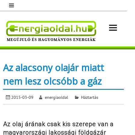
Skip
to
content
Energ
Megújuló és hagyományos energiák.
Minden, ami energia!
Az alacsony olajár miatt
nem lesz olcsóbb a gáz
2015-03-09
energiaoldal
Háztartás
Az olaj árának csak kis szerepe van a
magyarországi lakossági földgázár