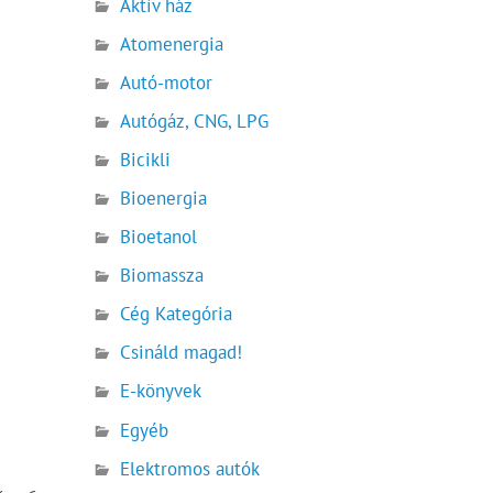
Aktív ház
Atomenergia
Autó-motor
Autógáz, CNG, LPG
Bicikli
Bioenergia
Bioetanol
Biomassza
Cég Kategória
Csináld magad!
E-könyvek
Egyéb
Elektromos autók