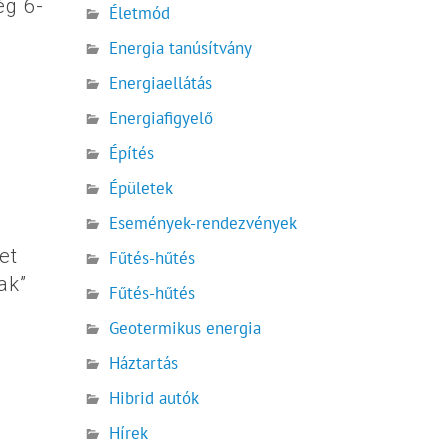
ég 6-
Életmód
Energia tanúsítvány
Energiaellátás
Energiafigyelő
Építés
Épületek
Események-rendezvények
et
Fűtés-hűtés
ak”
Fűtés-hűtés
Geotermikus energia
Háztartás
Hibrid autók
Hírek