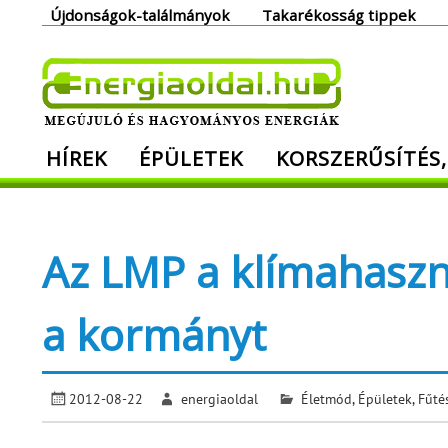
Skip
Újdonságok-találmányok
Takarékosság tippek
to
content
Ener
HÍREK
ÉPÜLETEK
KORSZERŰSÍTÉS,
Megújuló és hagyományos energiák. Min
Az LMP a klímahaszn
a kormányt
2012-08-22
energiaoldal
Életmód
,
Épületek
,
Fűté