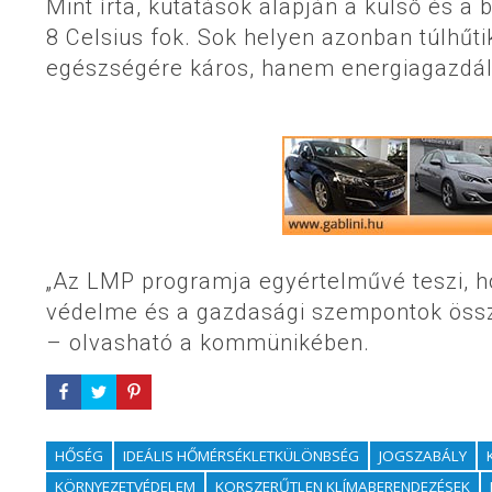
Mint írta, kutatások alapján a külső és a 
8 Celsius fok. Sok helyen azonban túlhűt
egészségére káros, hanem energiagazdál
„Az LMP programja egyértelművé teszi, h
védelme és a gazdasági szempontok össz
– olvasható a kommünikében.
HŐSÉG
IDEÁLIS HŐMÉRSÉKLETKÜLÖNBSÉG
JOGSZABÁLY
KÖRNYEZETVÉDELEM
KORSZERŰTLEN KLÍMABERENDEZÉSEK