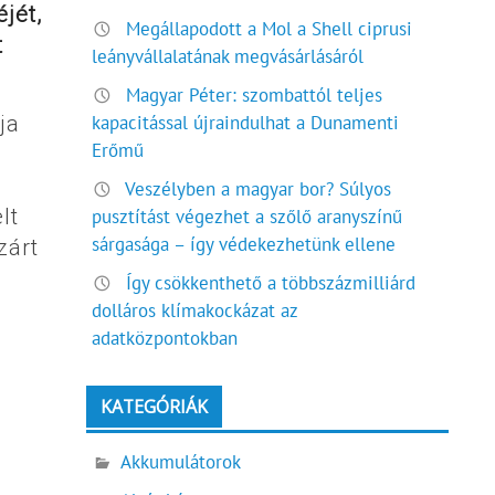
jét,
Megállapodott a Mol a Shell ciprusi
t
leányvállalatának megvásárlásáról
Magyar Péter: szombattól teljes
ja
kapacitással újraindulhat a Dunamenti
Erőmű
Veszélyben a magyar bor? Súlyos
lt
pusztítást végezhet a szőlő aranyszínű
sárgasága – így védekezhetünk ellene
zárt
Így csökkenthető a többszázmilliárd
dolláros klímakockázat az
adatközpontokban
KATEGÓRIÁK
Akkumulátorok