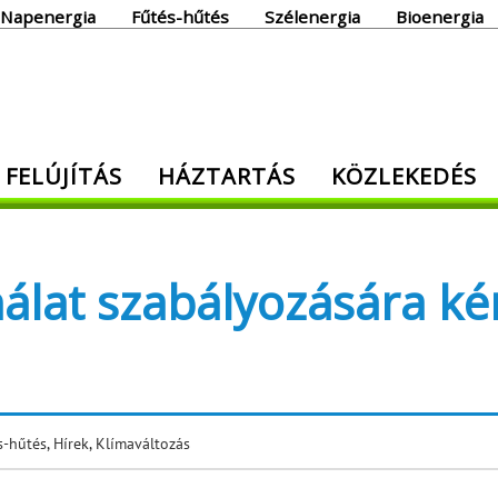
Napenergia
Fűtés-hűtés
Szélenergia
Bioenergia
giaoldal
 FELÚJÍTÁS
HÁZTARTÁS
KÖZLEKEDÉS
den, ami energia!
álat szabályozására kér
s-hűtés
,
Hírek
,
Klímaváltozás