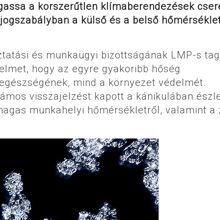
gassa a korszerűtlen klímaberendezések cseré
 jogszabályban a külső és a belső hőmérsékle
ztatási és munkaügyi bizottságának LMP-s tag
yelmet, hogy az egyre gyakoribb hőség
 egészségének, mind a környezet védelmét.
ámos visszajelzést kapott a kánikulában észle
magas munkahelyi hőmérsékletről, valamint a 