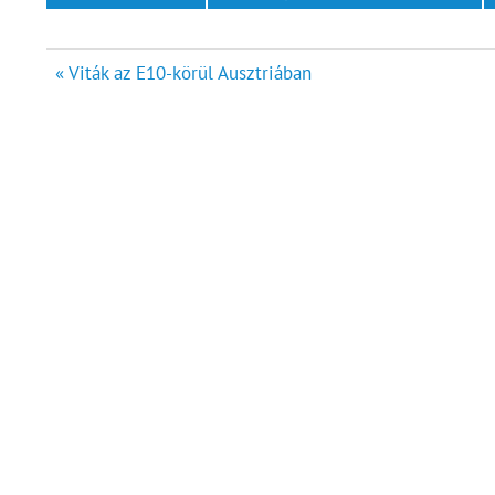
Bejegyzés
« Viták az E10-körül Ausztriában
navigáció