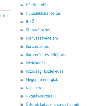
Hőszigetelés
Hulladékhasznosítás
tók »
INFÓ
Klímaváltozás
Környezetvédelem
Korszerűsítés
Korszerűsítés, felújítás
Közlekedés
Közösségi közlekedés
Megújuló energiák
Napenergia
Oktatás-kultúra
Ötletek-kütyük-hasznos holmik