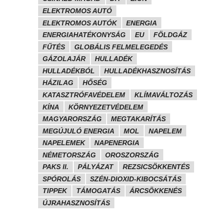
ELEKTROMOS AUTÓ
ELEKTROMOS AUTÓK
ENERGIA
ENERGIAHATÉKONYSÁG
EU
FÖLDGÁZ
FŰTÉS
GLOBÁLIS FELMELEGEDÉS
GÁZOLAJÁR
HULLADÉK
HULLADÉKBÓL
HULLADÉKHASZNOSÍTÁS
HÁZILAG
HŐSÉG
KATASZTRÓFAVÉDELEM
KLÍMAVÁLTOZÁS
KÍNA
KÖRNYEZETVÉDELEM
MAGYARORSZÁG
MEGTAKARÍTÁS
MEGÚJULÓ ENERGIA
MOL
NAPELEM
NAPELEMEK
NAPENERGIA
NÉMETORSZÁG
OROSZORSZÁG
PAKS II.
PÁLYÁZAT
REZSICSÖKKENTÉS
SPÓROLÁS
SZÉN-DIOXID-KIBOCSÁTÁS
TIPPEK
TÁMOGATÁS
ÁRCSÖKKENÉS
ÚJRAHASZNOSÍTÁS