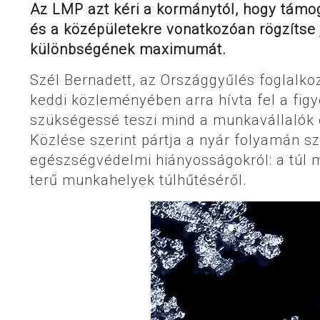
Az LMP azt kéri a kormánytól, hogy támo
és a középületekre vonatkozóan rögzítse
különbségének maximumát.
Szél Bernadett, az Országgyűlés foglalko
keddi közleményében arra hívta fel a fig
szükségessé teszi mind a munkavállalók
Közlése szerint pártja a nyár folyamán sz
egészségvédelmi hiányosságokról: a túl 
terű munkahelyek túlhűtéséről.