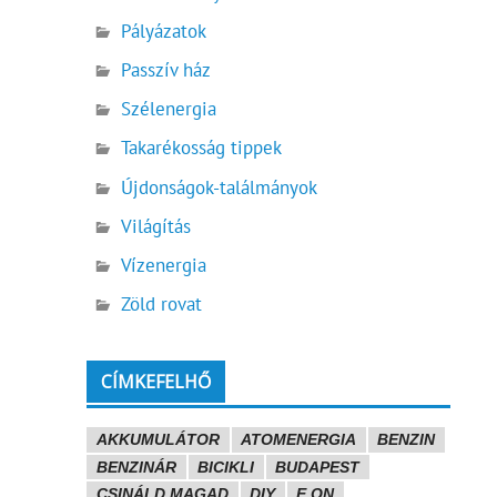
Pályázatok
Passzív ház
Szélenergia
Takarékosság tippek
Újdonságok-találmányok
Világítás
Vízenergia
Zöld rovat
CÍMKEFELHŐ
AKKUMULÁTOR
ATOMENERGIA
BENZIN
BENZINÁR
BICIKLI
BUDAPEST
CSINÁLD MAGAD
DIY
E.ON