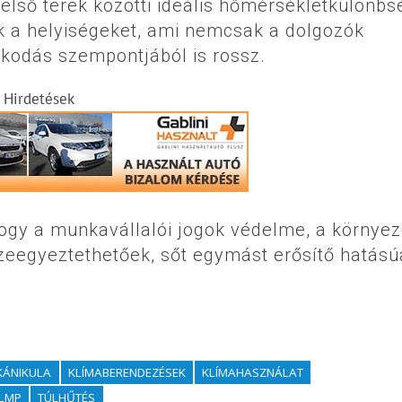
belső terek közötti ideális hőmérsékletkülönbs
ik a helyiségeket, ami nemcsak a dolgozók
kodás szempontjából is rossz.
Hirdetések
ogy a munkavállalói jogok védelme, a környez
eegyeztethetőek, sőt egymást erősítő hatású
KÁNIKULA
KLÍMABERENDEZÉSEK
KLÍMAHASZNÁLAT
LMP
TÚLHŰTÉS