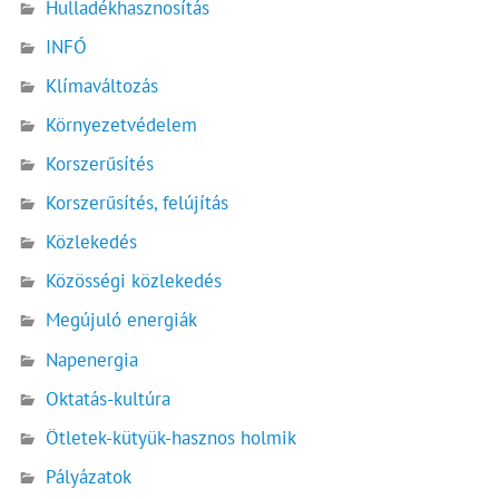
Hulladékhasznosítás
INFÓ
Klímaváltozás
Környezetvédelem
Korszerűsítés
Korszerűsítés, felújítás
Közlekedés
Közösségi közlekedés
Megújuló energiák
Napenergia
Oktatás-kultúra
Ötletek-kütyük-hasznos holmik
Pályázatok