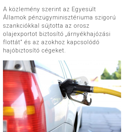
A közlemény szerint az Egyesült
Államok pénzügyminisztériuma szigorú
szankciókkal sújtotta az orosz
olajexportot biztosító „árnyékhajózási
flottát” és az azokhoz kapcsolódó
hajóbiztosító cégeket.