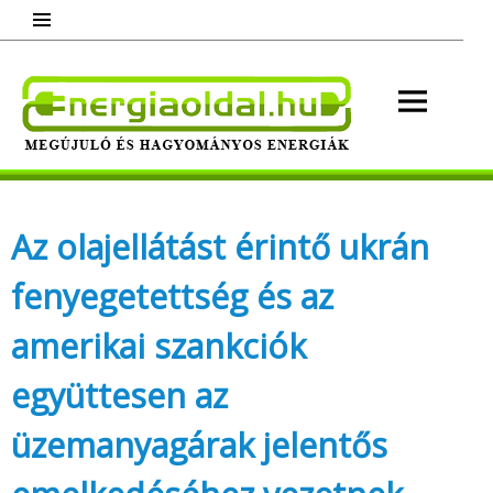
Skip
to
content
Energ
Megújuló és hagyományos energiák.
Minden, ami energia!
Az olajellátást érintő ukrán
fenyegetettség és az
amerikai szankciók
együttesen az
üzemanyagárak jelentős