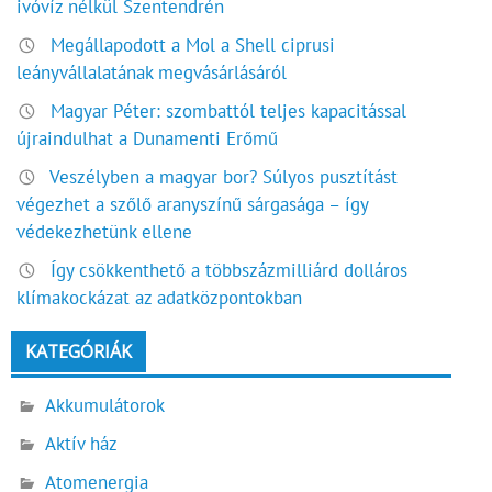
ivóvíz nélkül Szentendrén
Megállapodott a Mol a Shell ciprusi
leányvállalatának megvásárlásáról
Magyar Péter: szombattól teljes kapacitással
újraindulhat a Dunamenti Erőmű
Veszélyben a magyar bor? Súlyos pusztítást
végezhet a szőlő aranyszínű sárgasága – így
védekezhetünk ellene
Így csökkenthető a többszázmilliárd dolláros
klímakockázat az adatközpontokban
KATEGÓRIÁK
Akkumulátorok
Aktív ház
Atomenergia