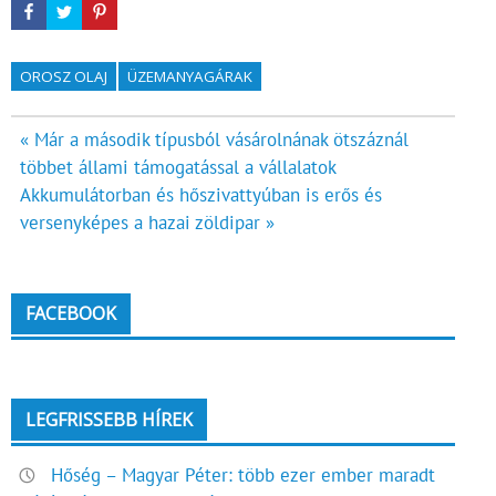
OROSZ OLAJ
ÜZEMANYAGÁRAK
Bejegyzés
« Már a második típusból vásárolnának ötszáznál
többet állami támogatással a vállalatok
navigáció
Akkumulátorban és hőszivattyúban is erős és
versenyképes a hazai zöldipar »
FACEBOOK
LEGFRISSEBB HÍREK
Hőség – Magyar Péter: több ezer ember maradt