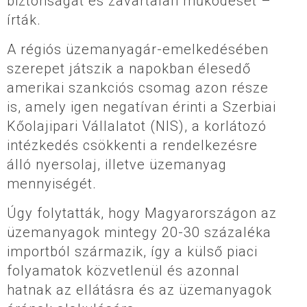
biztonságát és zavartalan működését –
írták.
A régiós üzemanyagár-emelkedésében
szerepet játszik a napokban élesedő
amerikai szankciós csomag azon része
is, amely igen negatívan érinti a Szerbiai
Kőolajipari Vállalatot (NIS), a korlátozó
intézkedés csökkenti a rendelkezésre
álló nyersolaj, illetve üzemanyag
mennyiségét.
Úgy folytatták, hogy Magyarországon az
üzemanyagok mintegy 20-30 százaléka
importból származik, így a külső piaci
folyamatok közvetlenül és azonnal
hatnak az ellátásra és az üzemanyagok