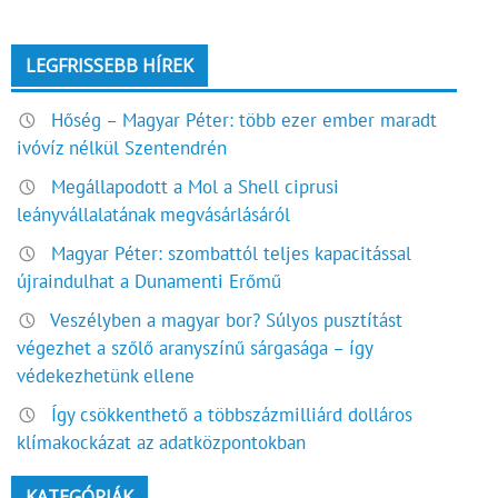
LEGFRISSEBB HÍREK
Hőség – Magyar Péter: több ezer ember maradt
ivóvíz nélkül Szentendrén
Megállapodott a Mol a Shell ciprusi
leányvállalatának megvásárlásáról
Magyar Péter: szombattól teljes kapacitással
újraindulhat a Dunamenti Erőmű
Veszélyben a magyar bor? Súlyos pusztítást
végezhet a szőlő aranyszínű sárgasága – így
védekezhetünk ellene
Így csökkenthető a többszázmilliárd dolláros
klímakockázat az adatközpontokban
KATEGÓRIÁK