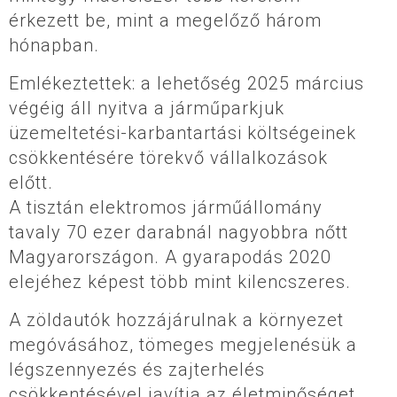
érkezett be, mint a megelőző három
hónapban.
Emlékeztettek: a lehetőség 2025 március
végéig áll nyitva a járműparkjuk
üzemeltetési-karbantartási költségeinek
csökkentésére törekvő vállalkozások
előtt.
A tisztán elektromos járműállomány
tavaly 70 ezer darabnál nagyobbra nőtt
Magyarországon. A gyarapodás 2020
elejéhez képest több mint kilencszeres.
A zöldautók hozzájárulnak a környezet
megóvásához, tömeges megjelenésük a
légszennyezés és zajterhelés
csökkentésével javítja az életminőséget