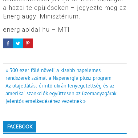
a hazai településeken – jegyezte meg az
Energiaügyi Minisztérium.
energiaoldal.hu – MTI
Bejegyzés
« 300 ezer fölé növeli a kisebb napelemes
rendszerek számát a Napenergia plusz program
navigáció
Az olajellátást érintő ukrán fenyegetettség és az
amerikai szankciók együttesen az üzemanyagárak
jelentős emelkedéséhez vezetnek »
FACEBOOK