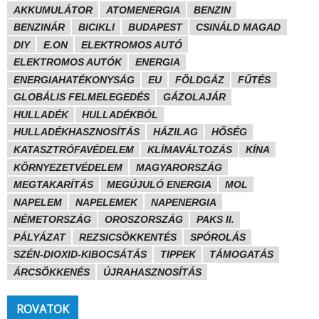
AKKUMULÁTOR
ATOMENERGIA
BENZIN
BENZINÁR
BICIKLI
BUDAPEST
CSINÁLD MAGAD
DIY
E.ON
ELEKTROMOS AUTÓ
ELEKTROMOS AUTÓK
ENERGIA
ENERGIAHATÉKONYSÁG
EU
FÖLDGÁZ
FŰTÉS
GLOBÁLIS FELMELEGEDÉS
GÁZOLAJÁR
HULLADÉK
HULLADÉKBÓL
HULLADÉKHASZNOSÍTÁS
HÁZILAG
HŐSÉG
KATASZTRÓFAVÉDELEM
KLÍMAVÁLTOZÁS
KÍNA
KÖRNYEZETVÉDELEM
MAGYARORSZÁG
MEGTAKARÍTÁS
MEGÚJULÓ ENERGIA
MOL
NAPELEM
NAPELEMEK
NAPENERGIA
NÉMETORSZÁG
OROSZORSZÁG
PAKS II.
PÁLYÁZAT
REZSICSÖKKENTÉS
SPÓROLÁS
SZÉN-DIOXID-KIBOCSÁTÁS
TIPPEK
TÁMOGATÁS
ÁRCSÖKKENÉS
ÚJRAHASZNOSÍTÁS
ROVATOK