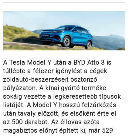
A Tesla Model Y után a BYD Atto 3 is
túllépte a félezer igénylést a cégek
zöldautó-beszerzéseit ösztönző
pályázaton. A kínai gyártó terméke
sokáig vezette a legkeresettebb típusok
listáját. A Model Y hosszú felzárkózás
után tavaly előzött, és elsőként érte el
az 500 darabot. Az éllovas azóta
magabiztos előnyt épített ki, már 529