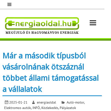
Skip
to
content
Energ
Megújuló és hagyományos energiák.
Minden, ami energia!
Már a második típusból
vásárolnának ötszáznál
többet állami támogatással
a vállalatok
2025-01-21
energiaoldal
Autó-motor
,
Elektromos autók
,
INFÓ
,
Közlekedés
,
Pályázatok