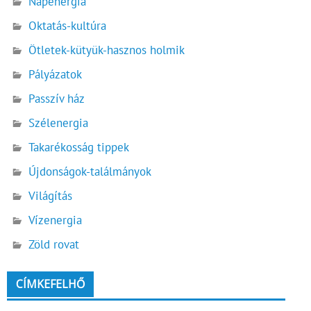
Napenergia
Oktatás-kultúra
Ötletek-kütyük-hasznos holmik
Pályázatok
Passzív ház
Szélenergia
Takarékosság tippek
Újdonságok-találmányok
Világítás
Vízenergia
Zöld rovat
CÍMKEFELHŐ