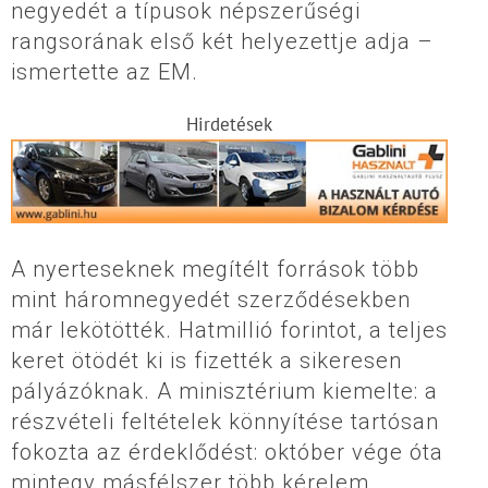
negyedét a típusok népszerűségi
rangsorának első két helyezettje adja –
ismertette az EM.
Hirdetések
A nyerteseknek megítélt források több
mint háromnegyedét szerződésekben
már lekötötték. Hatmillió forintot, a teljes
keret ötödét ki is fizették a sikeresen
pályázóknak. A minisztérium kiemelte: a
részvételi feltételek könnyítése tartósan
fokozta az érdeklődést: október vége óta
mintegy másfélszer több kérelem