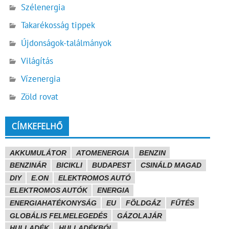
Szélenergia
Takarékosság tippek
Újdonságok-találmányok
Világítás
Vízenergia
Zöld rovat
CÍMKEFELHŐ
AKKUMULÁTOR
ATOMENERGIA
BENZIN
BENZINÁR
BICIKLI
BUDAPEST
CSINÁLD MAGAD
DIY
E.ON
ELEKTROMOS AUTÓ
ELEKTROMOS AUTÓK
ENERGIA
ENERGIAHATÉKONYSÁG
EU
FÖLDGÁZ
FŰTÉS
GLOBÁLIS FELMELEGEDÉS
GÁZOLAJÁR
HULLADÉK
HULLADÉKBÓL