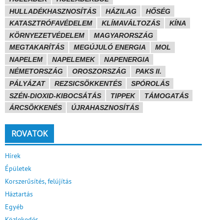
HULLADÉKHASZNOSÍTÁS
HÁZILAG
HŐSÉG
KATASZTRÓFAVÉDELEM
KLÍMAVÁLTOZÁS
KÍNA
KÖRNYEZETVÉDELEM
MAGYARORSZÁG
MEGTAKARÍTÁS
MEGÚJULÓ ENERGIA
MOL
NAPELEM
NAPELEMEK
NAPENERGIA
NÉMETORSZÁG
OROSZORSZÁG
PAKS II.
PÁLYÁZAT
REZSICSÖKKENTÉS
SPÓROLÁS
SZÉN-DIOXID-KIBOCSÁTÁS
TIPPEK
TÁMOGATÁS
ÁRCSÖKKENÉS
ÚJRAHASZNOSÍTÁS
ROVATOK
Hírek
Épületek
Korszerűsítés, felújítás
Háztartás
Egyéb
Közlekedés