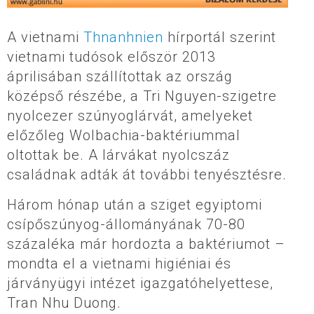
A vietnami
Thnanhnien
hírportál szerint
vietnami tudósok először 2013
áprilisában szállítottak az ország
középső részébe, a Tri Nguyen-szigetre
nyolcezer szúnyoglárvát, amelyeket
előzőleg Wolbachia-baktériummal
oltottak be. A lárvákat nyolcszáz
családnak adták át további tenyésztésre.
Három hónap után a sziget egyiptomi
csípőszúnyog-állományának 70-80
százaléka már hordozta a baktériumot –
mondta el a vietnami higiéniai és
járványügyi intézet igazgatóhelyettese,
Tran Nhu Duong.