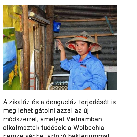
A zikaláz és a dengueláz terjedését is
meg lehet gátolni azzal az új
módszerrel, amelyet Vietnamban
alkalmaztak tudósok: a Wolbachia
nemzetségbe tartozó baktériummal