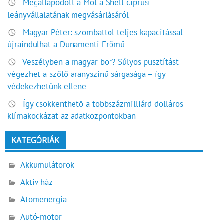
Megállapodott a Mol a Shell ciprusi
leányvállalatának megvásárlásáról
Magyar Péter: szombattól teljes kapacitással
újraindulhat a Dunamenti Erőmű
Veszélyben a magyar bor? Súlyos pusztítást
végezhet a szőlő aranyszínű sárgasága – így
védekezhetünk ellene
Így csökkenthető a többszázmilliárd dolláros
klímakockázat az adatközpontokban
KATEGÓRIÁK
Akkumulátorok
Aktív ház
Atomenergia
Autó-motor