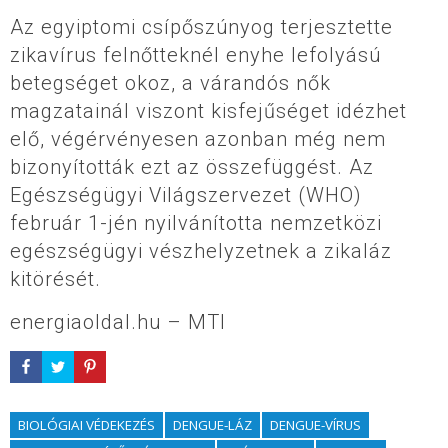
Az egyiptomi csípőszúnyog terjesztette
zikavírus felnőtteknél enyhe lefolyású
betegséget okoz, a várandós nők
magzatainál viszont kisfejűséget idézhet
elő, végérvényesen azonban még nem
bizonyították ezt az összefüggést. Az
Egészségügyi Világszervezet (WHO)
február 1-jén nyilvánította nemzetközi
egészségügyi vészhelyzetnek a zikaláz
kitörését.
energiaoldal.hu – MTI
BIOLÓGIAI VÉDEKEZÉS
DENGUE-LÁZ
DENGUE-VÍRUS