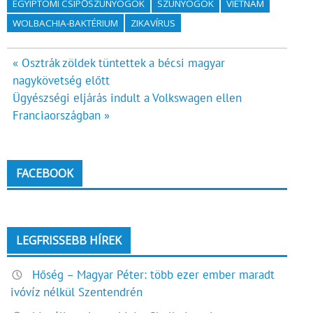
EGYIPTOMI CSÍPŐSZÚNYOGOK
SZÚNYOGOK
VIETNAM
WOLBACHIA-BAKTÉRIUM
ZIKAVÍRUS
Bejegyzés
« Osztrák zöldek tüntettek a bécsi magyar
nagykövetség előtt
navigáció
Ügyészségi eljárás indult a Volkswagen ellen
Franciaországban »
FACEBOOK
LEGFRISSEBB HÍREK
Hőség – Magyar Péter: több ezer ember maradt
ivóvíz nélkül Szentendrén