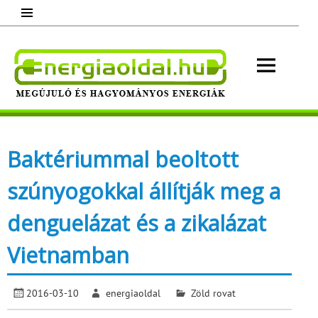
Skip
to
content
Energ
Megújuló és hagyományos energiák.
Minden, ami energia!
Baktériummal beoltott
szúnyogokkal állítják meg a
denguelázat és a zikalázat
Vietnamban
2016-03-10
energiaoldal
Zöld rovat