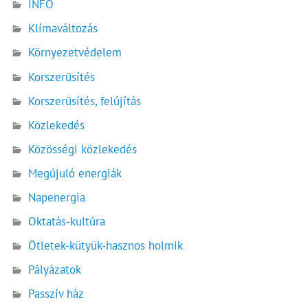
INFÓ
Klímaváltozás
Környezetvédelem
Korszerűsítés
Korszerűsítés, felújítás
Közlekedés
Közösségi közlekedés
Megújuló energiák
Napenergia
Oktatás-kultúra
Ötletek-kütyük-hasznos holmik
Pályázatok
Passzív ház