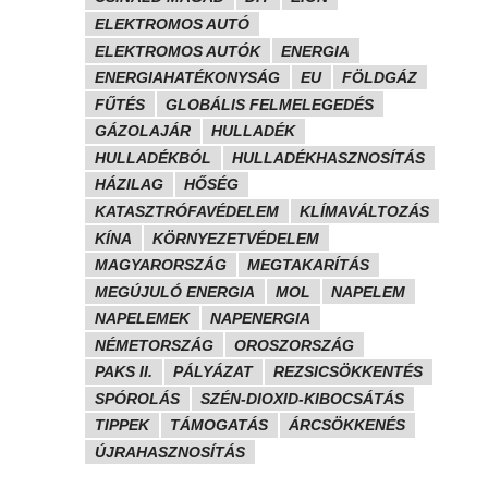
ELEKTROMOS AUTÓ
ELEKTROMOS AUTÓK
ENERGIA
ENERGIAHATÉKONYSÁG
EU
FÖLDGÁZ
FŰTÉS
GLOBÁLIS FELMELEGEDÉS
GÁZOLAJÁR
HULLADÉK
HULLADÉKBÓL
HULLADÉKHASZNOSÍTÁS
HÁZILAG
HŐSÉG
KATASZTRÓFAVÉDELEM
KLÍMAVÁLTOZÁS
KÍNA
KÖRNYEZETVÉDELEM
MAGYARORSZÁG
MEGTAKARÍTÁS
MEGÚJULÓ ENERGIA
MOL
NAPELEM
NAPELEMEK
NAPENERGIA
NÉMETORSZÁG
OROSZORSZÁG
PAKS II.
PÁLYÁZAT
REZSICSÖKKENTÉS
SPÓROLÁS
SZÉN-DIOXID-KIBOCSÁTÁS
TIPPEK
TÁMOGATÁS
ÁRCSÖKKENÉS
ÚJRAHASZNOSÍTÁS