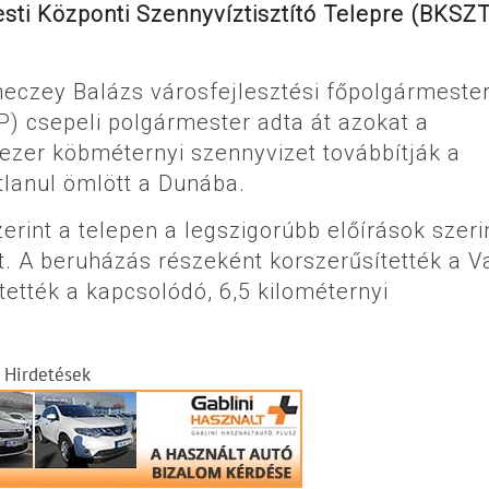
sti Központi Szennyvíztisztító Telepre (BKSZT
neczey Balázs városfejlesztési főpolgármester
) csepeli polgármester adta át azokat a
ezer köbméternyi szennyvizet továbbítják a
tlanul ömlött a Dunába.
rint a telepen a legszigorúbb előírások szeri
t. A beruházás részeként korszerűsítették a V
ették a kapcsolódó, 6,5 kilométernyi
Hirdetések