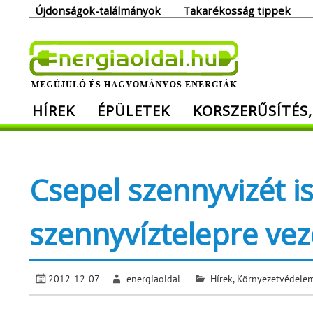
Skip
Újdonságok-találmányok
Takarékosság tippek
to
content
Ener
HÍREK
ÉPÜLETEK
KORSZERŰSÍTÉS,
Megújuló és hagyományos energiák. Min
Csepel szennyvizét i
szennyvíztelepre vez
2012-12-07
energiaoldal
Hírek
,
Környezetvédele