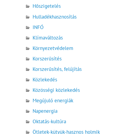
Hőszigetelés
Hulladékhasznosítás
INFÓ
Klímaváltozás
Környezetvédelem
Korszerűsítés
Korszerűsítés, felújítás
Közlekedés
Közösségi közlekedés
Megújuló energiák
Napenergia
Oktatás-kultúra
Ötletek-kütyük-hasznos holmik