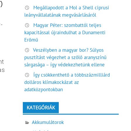
)
Megállapodott a Mol a Shell ciprusi
leányvállalatának megvásárlásáról
-
Magyar Péter: szombattól teljes
kapacitással újraindulhat a Dunamenti
Erőmű
Veszélyben a magyar bor? Súlyos
pusztítást végezhet a szőlő aranyszínű
nt
sárgasága – így védekezhetünk ellene
as
Így csökkenthető a többszázmilliárd
dolláros klímakockázat az
adatközpontokban
KATEGÓRIÁK
Akkumulátorok