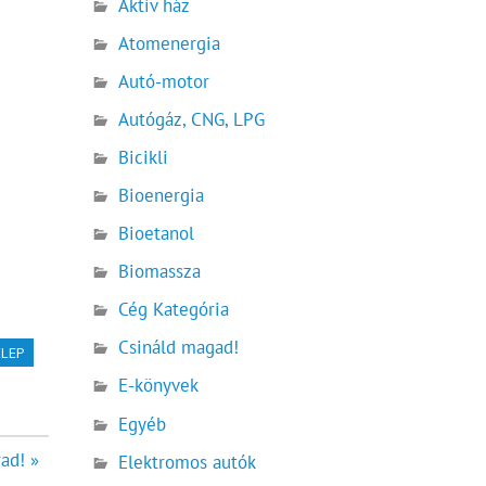
Aktív ház
Atomenergia
Autó-motor
Autógáz, CNG, LPG
Bicikli
Bioenergia
Bioetanol
Biomassza
Cég Kategória
Csináld magad!
ELEP
E-könyvek
Egyéb
rad! »
Elektromos autók