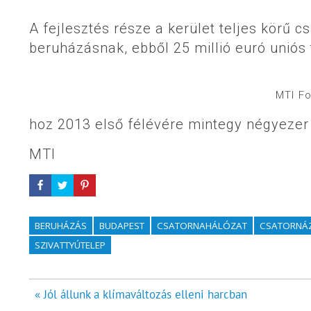
A fejlesztés része a kerület teljes körű c
beruházásnak, ebből 25 millió euró uniós
MTI F
hoz 2013 első félévére mintegy négyezer 
MTI
BERUHÁZÁS
BUDAPEST
CSATORNAHÁLÓZAT
CSATORNÁ
SZIVATTYÚTELEP
Bejegyzés
« Jól állunk a klímaváltozás elleni harcban