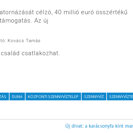
satornázását célzó, 40 millió euró összértékű
 támogatás. Az új
otó: Kovács Tamás
család csatlakozhat.
ZÁS
DUNA
KÖZPONTI SZENNYVÍZTELEP
SZENNYVÍZ
SZENNYVÍZT
Új divat: a karácsonyfa kint ma