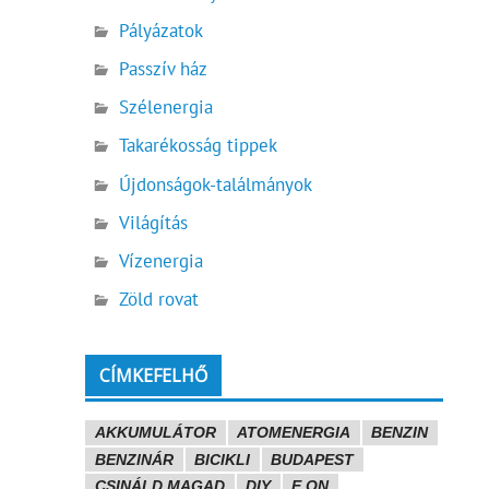
Pályázatok
Passzív ház
Szélenergia
Takarékosság tippek
Újdonságok-találmányok
Világítás
Vízenergia
Zöld rovat
CÍMKEFELHŐ
AKKUMULÁTOR
ATOMENERGIA
BENZIN
BENZINÁR
BICIKLI
BUDAPEST
CSINÁLD MAGAD
DIY
E.ON