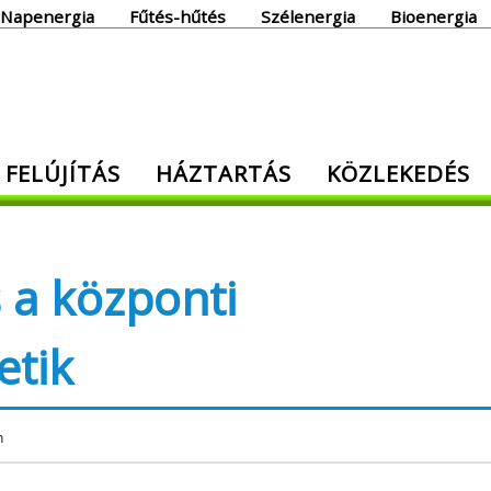
Napenergia
Fűtés-hűtés
Szélenergia
Bioenergia
giaoldal
 FELÚJÍTÁS
HÁZTARTÁS
KÖZLEKEDÉS
den, ami energia!
s a központi
etik
m