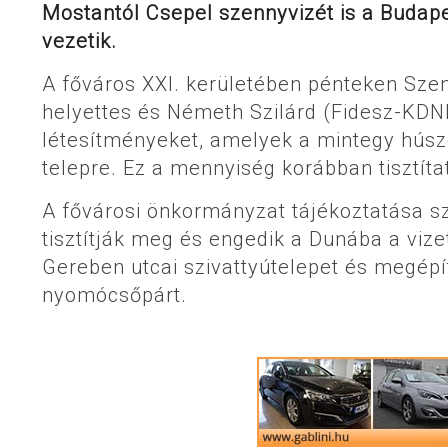
Mostantól Csepel szennyvizét is a Budape
vezetik.
A főváros XXI. kerületében pénteken Sze
helyettes és Németh Szilárd (Fidesz-KDNP
létesítményeket, amelyek a mintegy húsz
telepre. Ez a mennyiség korábban tisztíta
A fővárosi önkormányzat tájékoztatása sze
tisztítják meg és engedik a Dunába a vize
Gereben utcai szivattyútelepet és megépít
nyomócsőpárt.