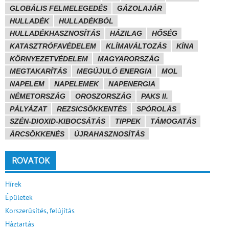
GLOBÁLIS FELMELEGEDÉS
GÁZOLAJÁR
HULLADÉK
HULLADÉKBÓL
HULLADÉKHASZNOSÍTÁS
HÁZILAG
HŐSÉG
KATASZTRÓFAVÉDELEM
KLÍMAVÁLTOZÁS
KÍNA
KÖRNYEZETVÉDELEM
MAGYARORSZÁG
MEGTAKARÍTÁS
MEGÚJULÓ ENERGIA
MOL
NAPELEM
NAPELEMEK
NAPENERGIA
NÉMETORSZÁG
OROSZORSZÁG
PAKS II.
PÁLYÁZAT
REZSICSÖKKENTÉS
SPÓROLÁS
SZÉN-DIOXID-KIBOCSÁTÁS
TIPPEK
TÁMOGATÁS
ÁRCSÖKKENÉS
ÚJRAHASZNOSÍTÁS
ROVATOK
Hírek
Épületek
Korszerűsítés, felújítás
Háztartás