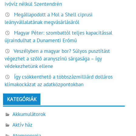
ivóvíz nélkül Szentendrén
Megállapodott a Mol a Shell ciprusi
leányvállalatának megvásárlásáról
Magyar Péter: szombattól teljes kapacitással
újraindulhat a Dunamenti Erőmű
Veszélyben a magyar bor? Súlyos pusztítást
végezhet a szőlő aranyszínű sárgasága – így
védekezhetünk ellene
Így csökkenthető a többszázmilliárd dolláros
klímakockázat az adatközpontokban
KATEGÓRIÁK
Akkumulátorok
Aktív ház
Atomenergia