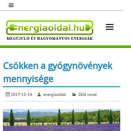
Skip
to
content
Energ
Megújuló és hagyományos energiák.
Minden, ami energia!
Csökken a gyógynövények
mennyisége
2017-12-14
energiaoldal
Zöld rovat