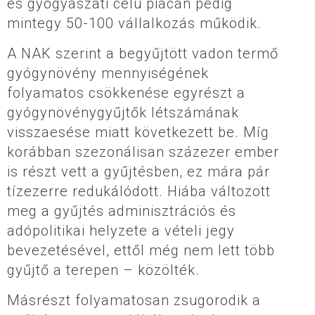
és gyógyászati célú piacán pedig
mintegy 50-100 vállalkozás működik.
A NAK szerint a begyűjtött vadon termő
gyógynövény mennyiségének
folyamatos csökkenése egyrészt a
gyógynövénygyűjtők létszámának
visszaesése miatt következett be. Míg
korábban szezonálisan százezer ember
is részt vett a gyűjtésben, ez mára pár
tízezerre redukálódott. Hiába változott
meg a gyűjtés adminisztrációs és
adópolitikai helyzete a vételi jegy
bevezetésével, ettől még nem lett több
gyűjtő a terepen – közölték.
Másrészt folyamatosan zsugorodik a