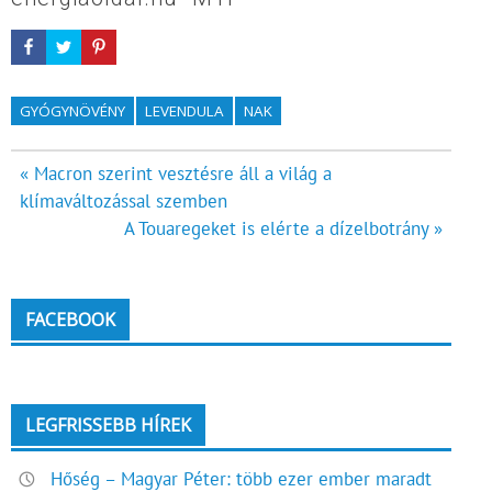
GYÓGYNÖVÉNY
LEVENDULA
NAK
Bejegyzés
« Macron szerint vesztésre áll a világ a
klímaváltozással szemben
navigáció
A Touaregeket is elérte a dízelbotrány »
FACEBOOK
LEGFRISSEBB HÍREK
Hőség – Magyar Péter: több ezer ember maradt