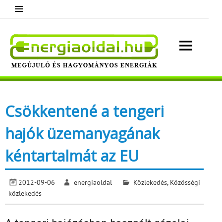
Skip
to
content
Energ
Megújuló és hagyományos energiák.
Minden, ami energia!
Csökkentené a tengeri
hajók üzemanyagának
kéntartalmát az EU
2012-09-06
energiaoldal
Közlekedés
,
Közösségi
közlekedés