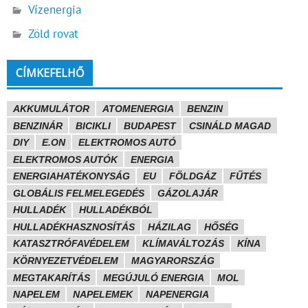
Vízenergia
Zöld rovat
CÍMKEFELHŐ
AKKUMULÁTOR
ATOMENERGIA
BENZIN
BENZINÁR
BICIKLI
BUDAPEST
CSINÁLD MAGAD
DIY
E.ON
ELEKTROMOS AUTÓ
ELEKTROMOS AUTÓK
ENERGIA
ENERGIAHATÉKONYSÁG
EU
FÖLDGÁZ
FŰTÉS
GLOBÁLIS FELMELEGEDÉS
GÁZOLAJÁR
HULLADÉK
HULLADÉKBÓL
HULLADÉKHASZNOSÍTÁS
HÁZILAG
HŐSÉG
KATASZTRÓFAVÉDELEM
KLÍMAVÁLTOZÁS
KÍNA
KÖRNYEZETVÉDELEM
MAGYARORSZÁG
MEGTAKARÍTÁS
MEGÚJULÓ ENERGIA
MOL
NAPELEM
NAPELEMEK
NAPENERGIA