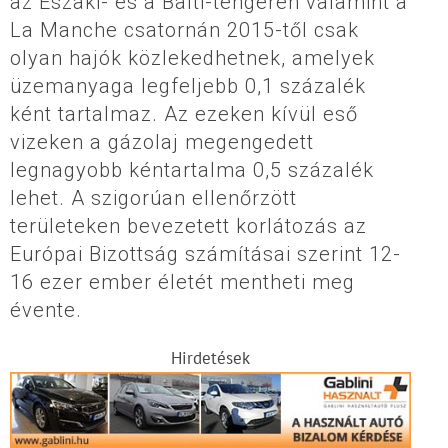
az Északi- és a Balti-tengeren valamint a
La Manche csatornán 2015-től csak
olyan hajók közlekedhetnek, amelyek
üzemanyaga legfeljebb 0,1 százalék
ként tartalmaz. Az ezeken kívül eső
vizeken a gázolaj megengedett
legnagyobb kéntartalma 0,5 százalék
lehet. A szigorúan ellenőrzött
területeken bevezetett korlátozás az
Európai Bizottság számításai szerint 12-
16 ezer ember életét mentheti meg
évente.
Hirdetések