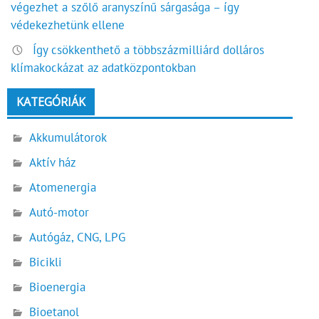
végezhet a szőlő aranyszínű sárgasága – így
védekezhetünk ellene
Így csökkenthető a többszázmilliárd dolláros
klímakockázat az adatközpontokban
KATEGÓRIÁK
Akkumulátorok
Aktív ház
Atomenergia
Autó-motor
Autógáz, CNG, LPG
Bicikli
Bioenergia
Bioetanol