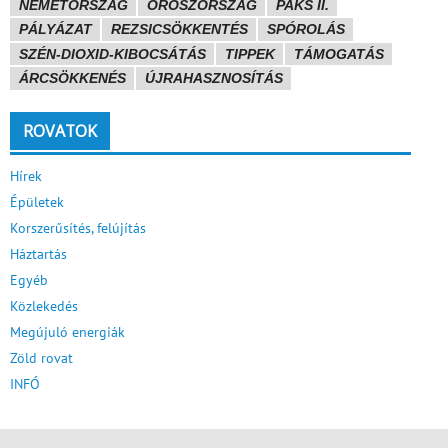
NÉMETORSZÁG
OROSZORSZÁG
PAKS II.
PÁLYÁZAT
REZSICSÖKKENTÉS
SPÓROLÁS
SZÉN-DIOXID-KIBOCSÁTÁS
TIPPEK
TÁMOGATÁS
ÁRCSÖKKENÉS
ÚJRAHASZNOSÍTÁS
ROVATOK
Hírek
Épületek
Korszerűsítés, felújítás
Háztartás
Egyéb
Közlekedés
Megújuló energiák
Zöld rovat
INFÓ