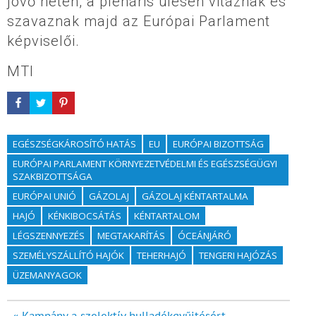
jövő héten, a plenáris ülésen vitáznak és
szavaznak majd az Európai Parlament
képviselői.
MTI
EGÉSZSÉGKÁROSÍTÓ HATÁS
EU
EURÓPAI BIZOTTSÁG
EURÓPAI PARLAMENT KÖRNYEZETVÉDELMI ÉS EGÉSZSÉGÜGYI
SZAKBIZOTTSÁGA
EURÓPAI UNIÓ
GÁZOLAJ
GÁZOLAJ KÉNTARTALMA
HAJÓ
KÉNKIBOCSÁTÁS
KÉNTARTALOM
LÉGSZENNYEZÉS
MEGTAKARÍTÁS
ÓCEÁNJÁRÓ
SZEMÉLYSZÁLLÍTÓ HAJÓK
TEHERHAJÓ
TENGERI HAJÓZÁS
ÜZEMANYAGOK
« Kampány a szelektív hulladékgyűjtésért