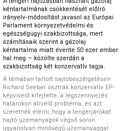
A tengeri hajózásban használt gázolaj
kéntartalmának csökkentését előíró
irányelv-módosítást javasol az Európai
Parlament környezetvédelmi és
egészségügyi szakbizottsága, mert
számításaik szerint a gázolaj
kéntartalma miatt évente 50 ezer ember
hal meg – közölte szerdán a
szakbizottság két konzervatív tagja.
A témában tartott sajtóbeszélgetésen
Richard Seeber osztrák konzervatív EP-
képviselő kifejtette, a légszennyezés
határokon átívelő probléma, és azt
szeretnék elérni, hogy a tengerjárókat
hajtó üzemanyagok végső soron
ugyanolyan minőségű üzemanyaggal