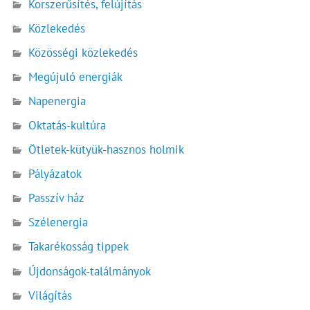
Korszerűsítés, felújítás
Közlekedés
Közösségi közlekedés
Megújuló energiák
Napenergia
Oktatás-kultúra
Ötletek-kütyük-hasznos holmik
Pályázatok
Passzív ház
Szélenergia
Takarékosság tippek
Újdonságok-találmányok
Világítás