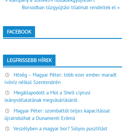
Bejegyzés
Borsodban tűzgyújtási tilalmat rendeltek el »
navigáció
FACEBOOK
LEGFRISSEBB HÍREK
Hőség – Magyar Péter: több ezer ember maradt
ivóvíz nélkül Szentendrén
Megállapodott a Mol a Shell ciprusi
leányvállalatának megvásárlásáról
Magyar Péter: szombattól teljes kapacitással
újraindulhat a Dunamenti Erőmű
Veszélyben a magyar bor? Súlyos pusztítást