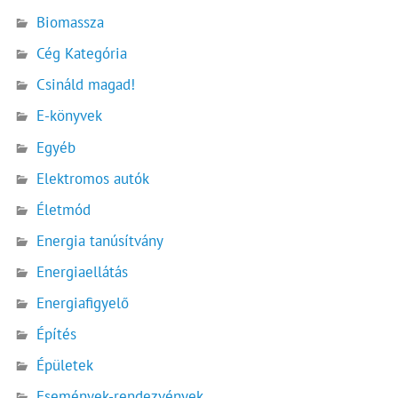
Biomassza
Cég Kategória
Csináld magad!
E-könyvek
Egyéb
Elektromos autók
Életmód
Energia tanúsítvány
Energiaellátás
Energiafigyelő
Építés
Épületek
Események-rendezvények