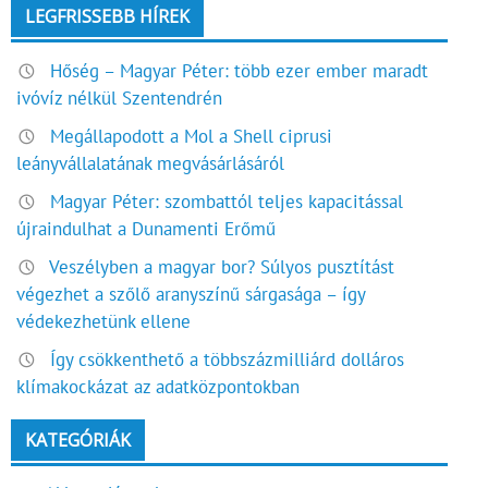
LEGFRISSEBB HÍREK
Hőség – Magyar Péter: több ezer ember maradt
ivóvíz nélkül Szentendrén
Megállapodott a Mol a Shell ciprusi
leányvállalatának megvásárlásáról
Magyar Péter: szombattól teljes kapacitással
újraindulhat a Dunamenti Erőmű
Veszélyben a magyar bor? Súlyos pusztítást
végezhet a szőlő aranyszínű sárgasága – így
védekezhetünk ellene
Így csökkenthető a többszázmilliárd dolláros
klímakockázat az adatközpontokban
KATEGÓRIÁK