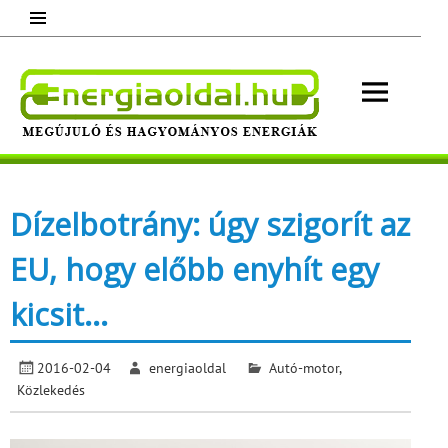
Skip
to
content
Energ
Megújuló és hagyományos energiák.
Minden, ami energia!
Dízelbotrány: úgy szigorít az
EU, hogy előbb enyhít egy
kicsit…
2016-02-04
energiaoldal
Autó-motor
,
Közlekedés