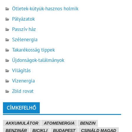
Ötletek-kütyük-hasznos holmik
Pályázatok
Passzív ház
Szélenergia
Takarékosság tippek
Újdonságok-találmányok
Világítás
Vízenergia
Zöld rovat
CÍMKEFELHŐ
AKKUMULÁTOR
ATOMENERGIA
BENZIN
BENZINÁR
BICIKLI
BUDAPEST
CSINÁLD MAGAD