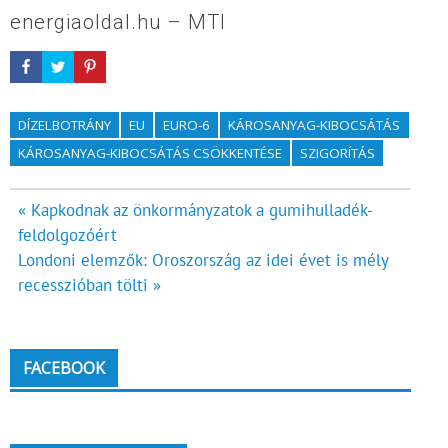
energiaoldal.hu – MTI
DÍZELBOTRÁNY
EU
EURO-6
KÁROSANYAG-KIBOCSÁTÁS
KÁROSANYAG-KIBOCSÁTÁS CSÖKKENTÉSE
SZIGORÍTÁS
Bejegyzés
« Kapkodnak az önkormányzatok a gumihulladék-
feldolgozóért
navigáció
Londoni elemzők: Oroszország az idei évet is mély
recesszióban tölti »
FACEBOOK