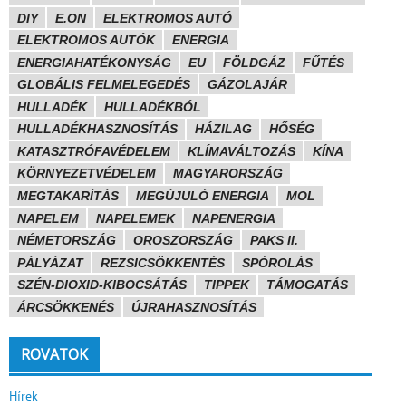
DIY
E.ON
ELEKTROMOS AUTÓ
ELEKTROMOS AUTÓK
ENERGIA
ENERGIAHATÉKONYSÁG
EU
FÖLDGÁZ
FŰTÉS
GLOBÁLIS FELMELEGEDÉS
GÁZOLAJÁR
HULLADÉK
HULLADÉKBÓL
HULLADÉKHASZNOSÍTÁS
HÁZILAG
HŐSÉG
KATASZTRÓFAVÉDELEM
KLÍMAVÁLTOZÁS
KÍNA
KÖRNYEZETVÉDELEM
MAGYARORSZÁG
MEGTAKARÍTÁS
MEGÚJULÓ ENERGIA
MOL
NAPELEM
NAPELEMEK
NAPENERGIA
NÉMETORSZÁG
OROSZORSZÁG
PAKS II.
PÁLYÁZAT
REZSICSÖKKENTÉS
SPÓROLÁS
SZÉN-DIOXID-KIBOCSÁTÁS
TIPPEK
TÁMOGATÁS
ÁRCSÖKKENÉS
ÚJRAHASZNOSÍTÁS
ROVATOK
Hírek