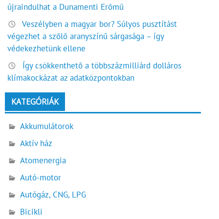
újraindulhat a Dunamenti Erőmű
Veszélyben a magyar bor? Súlyos pusztítást
végezhet a szőlő aranyszínű sárgasága – így
védekezhetünk ellene
Így csökkenthető a többszázmilliárd dolláros
klímakockázat az adatközpontokban
KATEGÓRIÁK
Akkumulátorok
Aktív ház
Atomenergia
Autó-motor
Autógáz, CNG, LPG
Bicikli