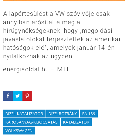
A lapértesülést a VW szóvivője csak
annyiban erősítette meg a
hírügynökségeknek, hogy „megoldási
javaslatotokat terjesztettek az amerikai
hatóságok elé”, amelyek január 14-én
nyilatkoznak az ügyben.
energiaoldal.hu – MTI
DÍZEL-KATALIZÁTOR
DÍZELBOTRÁNY
EA 189
KÁROSANYAG-KIBOCSÁTÁS
KATALIZÁTOR
VOLKSWAGEN