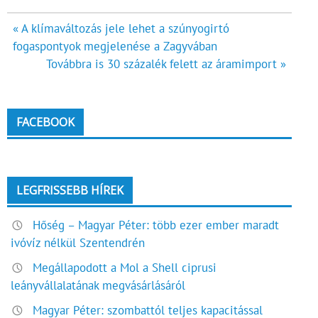
Bejegyzés
« A klímaváltozás jele lehet a szúnyogirtó
fogaspontyok megjelenése a Zagyvában
navigáció
Továbbra is 30 százalék felett az áramimport »
FACEBOOK
LEGFRISSEBB HÍREK
Hőség – Magyar Péter: több ezer ember maradt
ivóvíz nélkül Szentendrén
Megállapodott a Mol a Shell ciprusi
leányvállalatának megvásárlásáról
Magyar Péter: szombattól teljes kapacitással