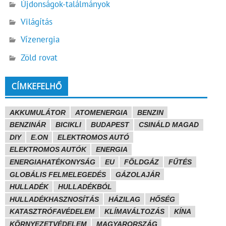
Újdonságok-találmányok
Világítás
Vízenergia
Zöld rovat
CÍMKEFELHŐ
AKKUMULÁTOR
ATOMENERGIA
BENZIN
BENZINÁR
BICIKLI
BUDAPEST
CSINÁLD MAGAD
DIY
E.ON
ELEKTROMOS AUTÓ
ELEKTROMOS AUTÓK
ENERGIA
ENERGIAHATÉKONYSÁG
EU
FÖLDGÁZ
FŰTÉS
GLOBÁLIS FELMELEGEDÉS
GÁZOLAJÁR
HULLADÉK
HULLADÉKBÓL
HULLADÉKHASZNOSÍTÁS
HÁZILAG
HŐSÉG
KATASZTRÓFAVÉDELEM
KLÍMAVÁLTOZÁS
KÍNA
KÖRNYEZETVÉDELEM
MAGYARORSZÁG