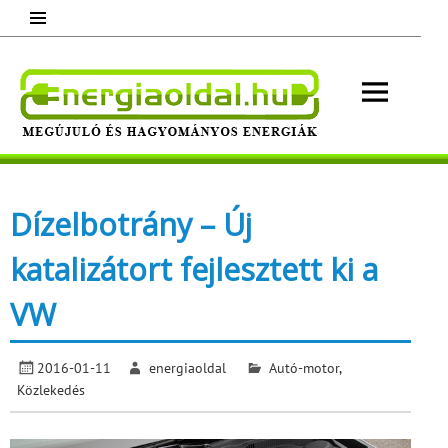
Skip
to
content
Energ
Megújuló és hagyományos energiák.
Minden, ami energia!
Dízelbotrány – Új
katalizátort fejlesztett ki a
VW
2016-01-11
energiaoldal
Autó-motor
,
Közlekedés