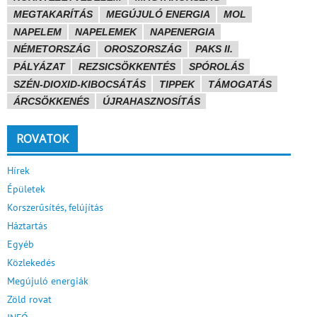
MEGTAKARÍTÁS
MEGÚJULÓ ENERGIA
MOL
NAPELEM
NAPELEMEK
NAPENERGIA
NÉMETORSZÁG
OROSZORSZÁG
PAKS II.
PÁLYÁZAT
REZSICSÖKKENTÉS
SPÓROLÁS
SZÉN-DIOXID-KIBOCSÁTÁS
TIPPEK
TÁMOGATÁS
ÁRCSÖKKENÉS
ÚJRAHASZNOSÍTÁS
ROVATOK
Hírek
Épületek
Korszerűsítés, felújítás
Háztartás
Egyéb
Közlekedés
Megújuló energiák
Zöld rovat