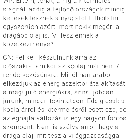
WP: Értem, tehát, amíg a kitermelés
stagnál, addig a fejlődő országok mindig
képesek lesznek a nyugatot túllicitálni,
egyszerűen azért, mert nekik megéri a
drágább olaj is. Mi lesz ennek a
következménye?
CN: Fel kell készülnünk arra az
időszakra, amikor az kőolaj már nem áll
rendelkezésünkre. Minél hamarabb
elkezdjük az energiaszektor átalakítását
a megújuló energiákra, annál jobban
járunk, minden tekintetben. Eddig csak a
kőolajárról és kitermelésről esett szó, de
az éghajlatváltozás is egy nagyon fontos
szempont. Nem is szólva arról, hogy a
drága olaj, mit tesz a világgazdasággal.