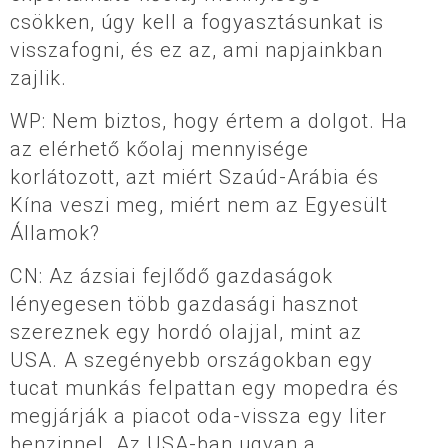
csökken, úgy kell a fogyasztásunkat is
visszafogni, és ez az, ami napjainkban
zajlik.
WP: Nem biztos, hogy értem a dolgot. Ha
az elérhető kőolaj mennyisége
korlátozott, azt miért Szaúd-Arábia és
Kína veszi meg, miért nem az Egyesült
Államok?
CN: Az ázsiai fejlődő gazdaságok
lényegesen több gazdasági hasznot
szereznek egy hordó olajjal, mint az
USA. A szegényebb országokban egy
tucat munkás felpattan egy mopedra és
megjárják a piacot oda-vissza egy liter
benzinnel. Az USA-ban ugyan a