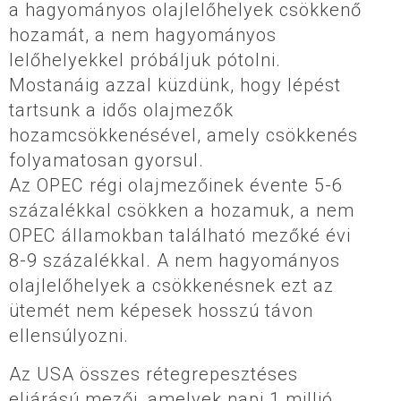
a hagyományos olajlelőhelyek csökkenő
hozamát, a nem hagyományos
lelőhelyekkel próbáljuk pótolni.
Mostanáig azzal küzdünk, hogy lépést
tartsunk a idős olajmezők
hozamcsökkenésével, amely csökkenés
folyamatosan gyorsul.
Az OPEC régi olajmezőinek évente 5-6
százalékkal csökken a hozamuk, a nem
OPEC államokban található mezőké évi
8-9 százalékkal. A nem hagyományos
olajlelőhelyek a csökkenésnek ezt az
ütemét nem képesek hosszú távon
ellensúlyozni.
Az USA összes rétegrepesztéses
eljárású mezői, amelyek napi 1 millió