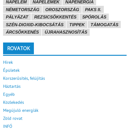
NAPELEM
NAPELEMEK
NAPENERGIA
NÉMETORSZÁG
OROSZORSZÁG
PAKS II.
PÁLYÁZAT
REZSICSÖKKENTÉS
SPÓROLÁS
SZÉN-DIOXID-KIBOCSÁTÁS
TIPPEK
TÁMOGATÁS
ÁRCSÖKKENÉS
ÚJRAHASZNOSÍTÁS
ROVATOK
Hírek
Épületek
Korszerűsítés, felújítás
Háztartás
Egyéb
Közlekedés
Megújuló energiák
Zöld rovat
INFÓ