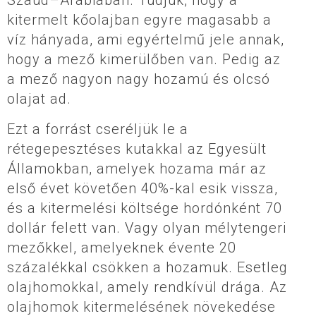
Szaúd–Arábiában. Tudjuk, hogy a
kitermelt kőolajban egyre magasabb a
víz hányada, ami egyértelmű jele annak,
hogy a mező kimerülőben van. Pedig az
a mező nagyon nagy hozamú és olcsó
olajat ad.
Ezt a forrást cseréljük le a
rétegepesztéses kutakkal az Egyesült
Államokban, amelyek hozama már az
első évet követően 40%-kal esik vissza,
és a kitermelési költsége hordónként 70
dollár felett van. Vagy olyan mélytengeri
mezőkkel, amelyeknek évente 20
százalékkal csökken a hozamuk. Esetleg
olajhomokkal, amely rendkívül drága. Az
olajhomok kitermelésének növekedése