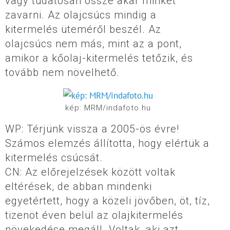
vagy tudatosan össze akar minket
zavarni. Az olajcsúcs mindig a
kitermelés üteméről beszél. Az
olajcsúcs nem más, mint az a pont,
amikor a kőolaj-kitermelés tetőzik, és
tovább nem növelhető.
kép: MRM/indafoto.hu
WP: Térjünk vissza a 2005-ös évre!
Számos elemzés állította, hogy elértük a
kitermelés csúcsát.
CN: Az előrejelzések között voltak
eltérések, de abban mindenki
egyetértett, hogy a közeli jövőben, öt, tíz,
tizenöt éven belül az olajkitermelés
növekedése megáll. Voltak, aki azt