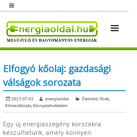
Skip
to
content
Energ
Megújuló és hagyományos energiák.
Minden, ami energia!
Elfogyó kőolaj: gazdasági
válságok sorozata
2013-07-02
energiaoldal
Életmód
,
Hírek
,
Klímaváltozás
,
Környezetvédelem
Egy új energiaszegény korszakra
készülhetünk, amely könnyen