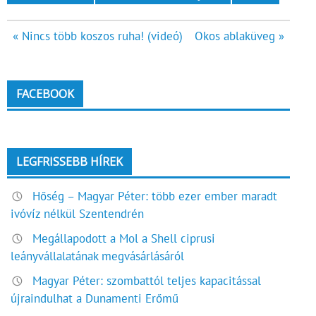
Bejegyzés
« Nincs több koszos ruha! (videó)
Okos ablaküveg »
navigáció
FACEBOOK
LEGFRISSEBB HÍREK
Hőség – Magyar Péter: több ezer ember maradt
ivóvíz nélkül Szentendrén
Megállapodott a Mol a Shell ciprusi
leányvállalatának megvásárlásáról
Magyar Péter: szombattól teljes kapacitással
újraindulhat a Dunamenti Erőmű