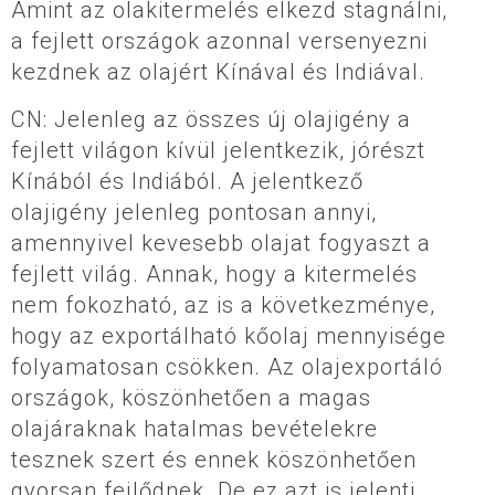
Amint az olakitermelés elkezd stagnálni,
a fejlett országok azonnal versenyezni
kezdnek az olajért Kínával és Indiával.
CN: Jelenleg az összes új olajigény a
fejlett világon kívül jelentkezik, jórészt
Kínából és Indiából. A jelentkező
olajigény jelenleg pontosan annyi,
amennyivel kevesebb olajat fogyaszt a
fejlett világ. Annak, hogy a kitermelés
nem fokozható, az is a következménye,
hogy az exportálható kőolaj mennyisége
folyamatosan csökken. Az olajexportáló
országok, köszönhetően a magas
olajáraknak hatalmas bevételekre
tesznek szert és ennek köszönhetően
gyorsan fejlődnek. De ez azt is jelenti,