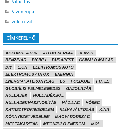
Világítás
Vízenergia
Zöld rovat
CÍMKEFELHŐ
AKKUMULÁTOR
ATOMENERGIA
BENZIN
BENZINÁR
BICIKLI
BUDAPEST
CSINÁLD MAGAD
DIY
E.ON
ELEKTROMOS AUTÓ
ELEKTROMOS AUTÓK
ENERGIA
ENERGIAHATÉKONYSÁG
EU
FÖLDGÁZ
FŰTÉS
GLOBÁLIS FELMELEGEDÉS
GÁZOLAJÁR
HULLADÉK
HULLADÉKBÓL
HULLADÉKHASZNOSÍTÁS
HÁZILAG
HŐSÉG
KATASZTRÓFAVÉDELEM
KLÍMAVÁLTOZÁS
KÍNA
KÖRNYEZETVÉDELEM
MAGYARORSZÁG
MEGTAKARÍTÁS
MEGÚJULÓ ENERGIA
MOL