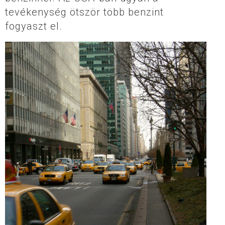
tevékenység ötször több benzint
fogyaszt el.