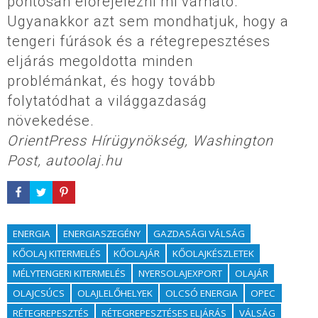
pontosan előrejelezni mi várható.
Ugyanakkor azt sem mondhatjuk, hogy a
tengeri fúrások és a rétegrepesztéses
eljárás megoldotta minden
problémánkat, és hogy tovább
folytatódhat a világgazdaság
növekedése.
OrientPress Hírügynökség, Washington
Post, autoolaj.hu
ENERGIA
ENERGIASZEGÉNY
GAZDASÁGI VÁLSÁG
KŐOLAJ KITERMELÉS
KŐOLAJÁR
KŐOLAJKÉSZLETEK
MÉLYTENGERI KITERMELÉS
NYERSOLAJEXPORT
OLAJÁR
OLAJCSÚCS
OLAJLELŐHELYEK
OLCSÓ ENERGIA
OPEC
RÉTEGREPESZTÉS
RÉTEGREPESZTÉSES ELJÁRÁS
VÁLSÁG