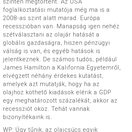
szintén megtörtént. Az USA
foglalkoztatási mutatója még ma is a
2008-as szint alatt marad. Európa
recesszióban van. Manapság igen nehéz
szétválasztani az olajár hatását a
globális gazdaságra, hiszen pénzügyi
válság is van, és egyéb hatások is
jelentkeznek. De számos tudós, például
James Hamilton a Kalifornia Egyetemről,
elvégzett néhány érdekes kutatást,
amelyek azt mutatják, hogy ha az
olajhoz köthető kiadások elérik a GDP
egy meghatározott százalékát, akkor az
recessziót okoz. Tehát vannak
bizonyítékaink is.
WP: Úgy tűnik, az olajcsúcs egyik