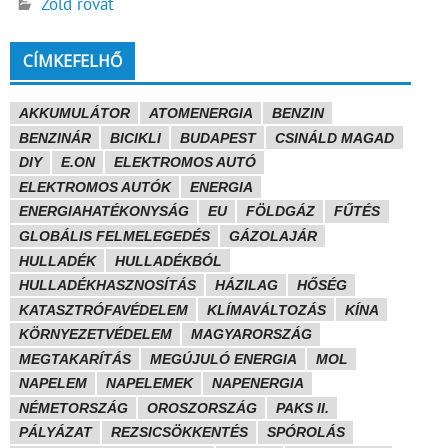
Zöld rovat
CÍMKEFELHŐ
AKKUMULÁTOR
ATOMENERGIA
BENZIN
BENZINÁR
BICIKLI
BUDAPEST
CSINÁLD MAGAD
DIY
E.ON
ELEKTROMOS AUTÓ
ELEKTROMOS AUTÓK
ENERGIA
ENERGIAHATÉKONYSÁG
EU
FÖLDGÁZ
FŰTÉS
GLOBÁLIS FELMELEGEDÉS
GÁZOLAJÁR
HULLADÉK
HULLADÉKBÓL
HULLADÉKHASZNOSÍTÁS
HÁZILAG
HŐSÉG
KATASZTRÓFAVÉDELEM
KLÍMAVÁLTOZÁS
KÍNA
KÖRNYEZETVÉDELEM
MAGYARORSZÁG
MEGTAKARÍTÁS
MEGÚJULÓ ENERGIA
MOL
NAPELEM
NAPELEMEK
NAPENERGIA
NÉMETORSZÁG
OROSZORSZÁG
PAKS II.
PÁLYÁZAT
REZSICSÖKKENTÉS
SPÓROLÁS