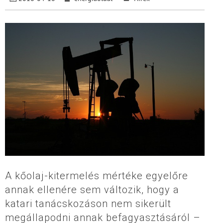
A kőolaj-kitermelés mértéke egyelőre
annak ellenére sem változik, hogy a
katari tanácskozáson nem sikerült
megállapodni annak befagyasztásáról –