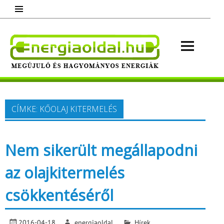
Skip
to
content
Energ
Megújuló és hagyományos energiák.
Minden, ami energia!
CÍMKE:
KŐOLAJ KITERMELÉS
Nem sikerült megállapodni
az olajkitermelés
csökkentéséről
2016-04-18
energiaoldal
Hírek