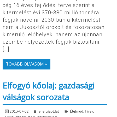
cég 16 éves fejlődési terve szerint a
kitermelést évi 370-380 millió tonnára
fogják növelni. 2030-ban a kitermelést
nem a Jukosztól örökölt és fokozatosan
kimerülő lelőhelyek, hanem az újonnan
üzembe helyezettek fogják biztosítani.
[…]
TOVÁBB OLVASOM »
Elfogyó kőolaj: gazdasági
válságok sorozata
2013-07-02
energiaoldal
Életmód
,
Hírek
,
Klímaváltozás
,
Környezetvédelem