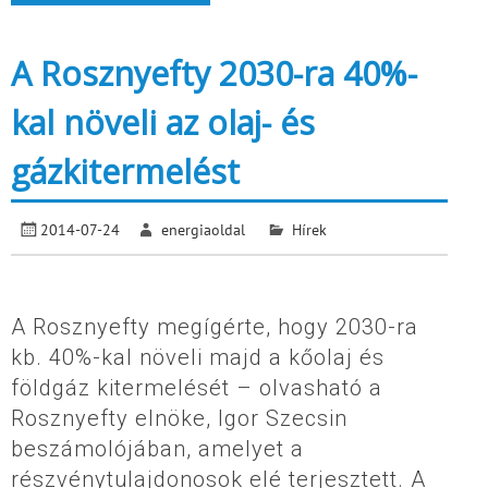
A Rosznyefty 2030-ra 40%-
kal növeli az olaj- és
gázkitermelést
2014-07-24
energiaoldal
Hírek
A Rosznyefty megígérte, hogy 2030-ra
kb. 40%-kal növeli majd a kőolaj és
földgáz kitermelését – olvasható a
Rosznyefty elnöke, Igor Szecsin
beszámolójában, amelyet a
részvénytulajdonosok elé terjesztett. A