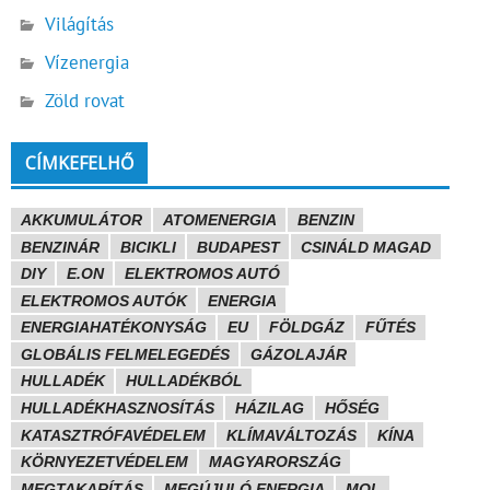
Világítás
Vízenergia
Zöld rovat
CÍMKEFELHŐ
AKKUMULÁTOR
ATOMENERGIA
BENZIN
BENZINÁR
BICIKLI
BUDAPEST
CSINÁLD MAGAD
DIY
E.ON
ELEKTROMOS AUTÓ
ELEKTROMOS AUTÓK
ENERGIA
ENERGIAHATÉKONYSÁG
EU
FÖLDGÁZ
FŰTÉS
GLOBÁLIS FELMELEGEDÉS
GÁZOLAJÁR
HULLADÉK
HULLADÉKBÓL
HULLADÉKHASZNOSÍTÁS
HÁZILAG
HŐSÉG
KATASZTRÓFAVÉDELEM
KLÍMAVÁLTOZÁS
KÍNA
KÖRNYEZETVÉDELEM
MAGYARORSZÁG
MEGTAKARÍTÁS
MEGÚJULÓ ENERGIA
MOL