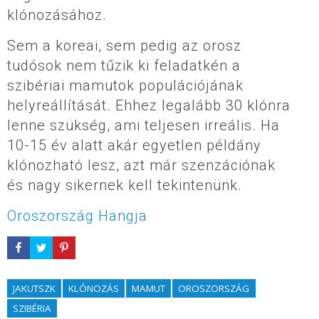
klónozásához.
Sem a koreai, sem pedig az orosz
tudósok nem tűzik ki feladatkén a
szibériai mamutok populációjának
helyreállítását. Ehhez legalább 30 klónra
lenne szükség, ami teljesen irreális. Ha
10-15 év alatt akár egyetlen példány
klónozható lesz, azt már szenzációnak
és nagy sikernek kell tekintenünk.
Oroszország Hangja
JAKUTSZK
KLÓNOZÁS
MAMUT
OROSZORSZÁG
SZIBÉRIA