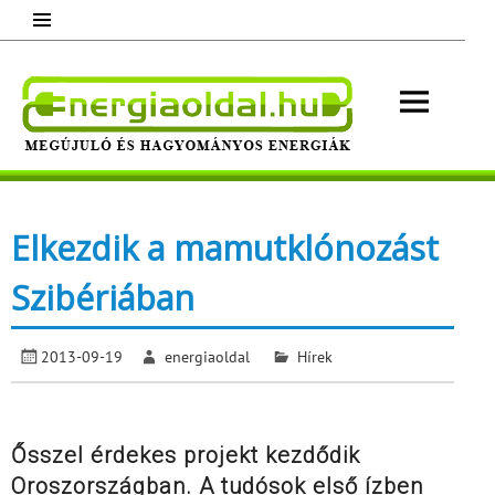
Skip
to
content
Energ
Megújuló és hagyományos energiák.
Minden, ami energia!
Elkezdik a mamutklónozást
Szibériában
2013-09-19
energiaoldal
Hírek
Ősszel érdekes projekt kezdődik
Oroszországban. A tudósok első ízben