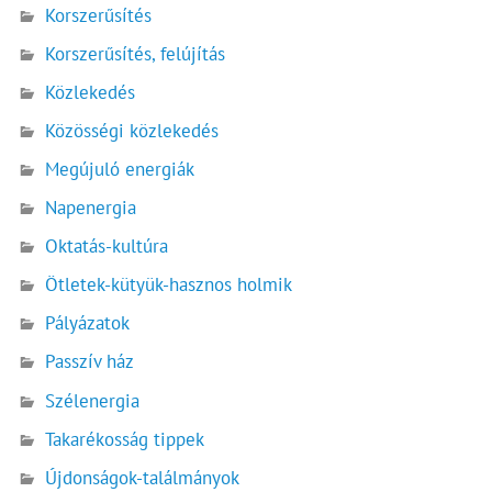
Korszerűsítés
Korszerűsítés, felújítás
Közlekedés
Közösségi közlekedés
Megújuló energiák
Napenergia
Oktatás-kultúra
Ötletek-kütyük-hasznos holmik
Pályázatok
Passzív ház
Szélenergia
Takarékosság tippek
Újdonságok-találmányok