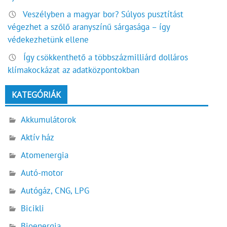
Veszélyben a magyar bor? Súlyos pusztítást
végezhet a szőlő aranyszínű sárgasága – így
védekezhetünk ellene
Így csökkenthető a többszázmilliárd dolláros
klímakockázat az adatközpontokban
KATEGÓRIÁK
Akkumulátorok
Aktív ház
Atomenergia
Autó-motor
Autógáz, CNG, LPG
Bicikli
Bioenergia