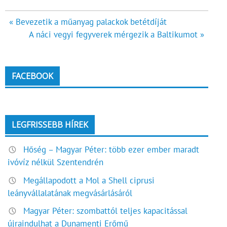
Bejegyzés
« Bevezetik a műanyag palackok betétdíját
A náci vegyi fegyverek mérgezik a Baltikumot »
navigáció
FACEBOOK
LEGFRISSEBB HÍREK
Hőség – Magyar Péter: több ezer ember maradt
ivóvíz nélkül Szentendrén
Megállapodott a Mol a Shell ciprusi
leányvállalatának megvásárlásáról
Magyar Péter: szombattól teljes kapacitással
újraindulhat a Dunamenti Erőmű