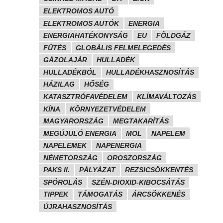
ELEKTROMOS AUTÓ
ELEKTROMOS AUTÓK
ENERGIA
ENERGIAHATÉKONYSÁG
EU
FÖLDGÁZ
FŰTÉS
GLOBÁLIS FELMELEGEDÉS
GÁZOLAJÁR
HULLADÉK
HULLADÉKBÓL
HULLADÉKHASZNOSÍTÁS
HÁZILAG
HŐSÉG
KATASZTRÓFAVÉDELEM
KLÍMAVÁLTOZÁS
KÍNA
KÖRNYEZETVÉDELEM
MAGYARORSZÁG
MEGTAKARÍTÁS
MEGÚJULÓ ENERGIA
MOL
NAPELEM
NAPELEMEK
NAPENERGIA
NÉMETORSZÁG
OROSZORSZÁG
PAKS II.
PÁLYÁZAT
REZSICSÖKKENTÉS
SPÓROLÁS
SZÉN-DIOXID-KIBOCSÁTÁS
TIPPEK
TÁMOGATÁS
ÁRCSÖKKENÉS
ÚJRAHASZNOSÍTÁS