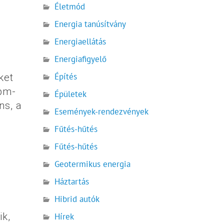
Életmód
Energia tanúsítvány
Energiaellátás
Energiafigyelő
Építés
ket
ppm-
Épületek
ns, a
Események-rendezvények
Fűtés-hűtés
Fűtés-hűtés
Geotermikus energia
Háztartás
Hibrid autók
ik,
Hírek