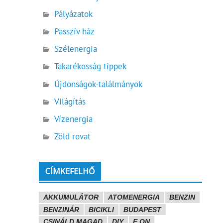
Pályázatok
Passzív ház
Szélenergia
Takarékosság tippek
Újdonságok-találmányok
Világítás
Vízenergia
Zöld rovat
CÍMKEFELHŐ
AKKUMULÁTOR
ATOMENERGIA
BENZIN
BENZINÁR
BICIKLI
BUDAPEST
CSINÁLD MAGAD
DIY
E.ON