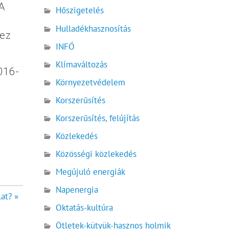
A
Hőszigetelés
Hulladékhasznosítás
hez
INFÓ
Klímaváltozás
016-
Környezetvédelem
Korszerűsítés
Korszerűsítés, felújítás
Közlekedés
Közösségi közlekedés
Megújuló energiák
Napenergia
at? »
Oktatás-kultúra
Ötletek-kütyük-hasznos holmik