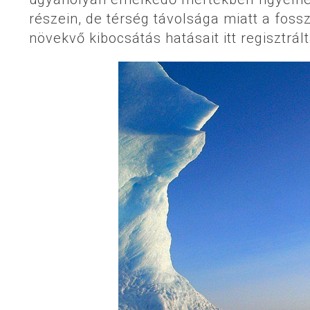
részein, de térség távolsága miatt a fos
növekvő kibocsátás hatásait itt regisztrál