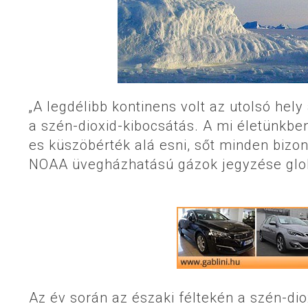
„A legdélibb kontinens volt az utolsó hel
a szén-dioxid-kibocsátás. A mi életünkbe
es küszöbérték alá esni, sőt minden bizo
NOAA üvegházhatású gázok jegyzése glob
Az év során az északi féltekén a szén-dio