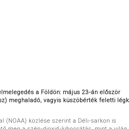
felmelegedés a Földön: május 23-án először
z) meghaladó, vagyis küszöbérték feletti légk
l (NOAA) közlése szerint a Déli-sarkon is
ő meg a szén-dioxid-kibocsátás, mint a vilá