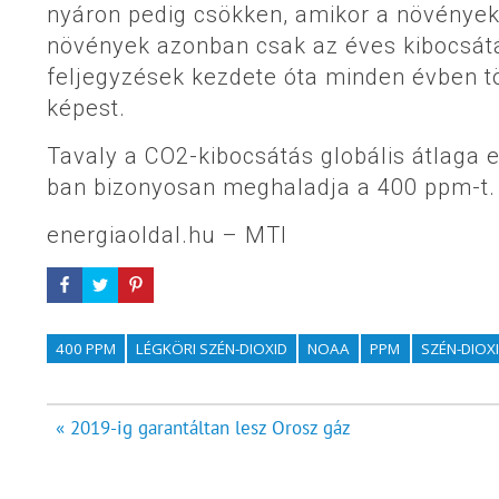
nyáron pedig csökken, amikor a növények 
növények azonban csak az éves kibocsátá
feljegyzések kezdete óta minden évben tö
képest.
Tavaly a CO2-kibocsátás globális átlaga e
ban bizonyosan meghaladja a 400 ppm-t.
energiaoldal.hu – MTI
400 PPM
LÉGKÖRI SZÉN-DIOXID
NOAA
PPM
SZÉN-DIOX
Bejegyzés
« 2019-ig garantáltan lesz Orosz gáz
navigáció