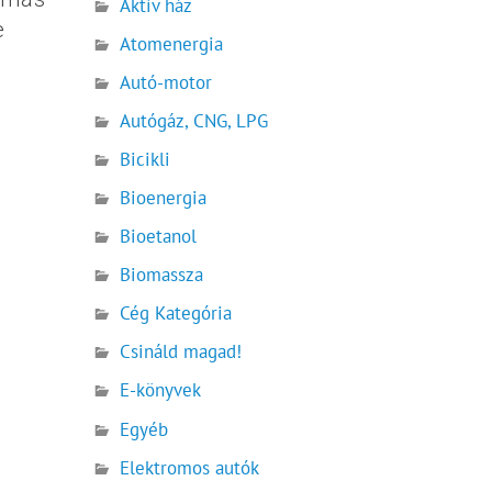
Aktív ház
e
Atomenergia
Autó-motor
Autógáz, CNG, LPG
Bicikli
Bioenergia
Bioetanol
Biomassza
Cég Kategória
Csináld magad!
E-könyvek
Egyéb
Elektromos autók