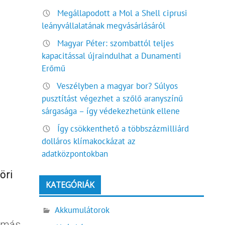
Megállapodott a Mol a Shell ciprusi
leányvállalatának megvásárlásáról
Magyar Péter: szombattól teljes
kapacitással újraindulhat a Dunamenti
Erőmű
Veszélyben a magyar bor? Súlyos
pusztítást végezhet a szőlő aranyszínű
sárgasága – így védekezhetünk ellene
Így csökkenthető a többszázmilliárd
dolláros klímakockázat az
adatközpontokban
öri
KATEGÓRIÁK
Akkumulátorok
g más