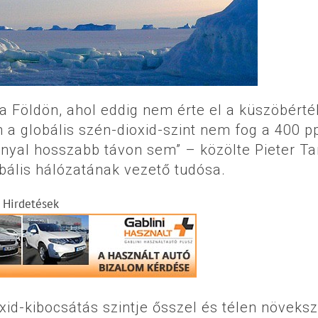
y a Földön, ahol eddig nem érte el a küszöbérté
n a globális szén-dioxid-szint nem fog a 400 
nnyal hosszabb távon sem” – közölte Pieter Ta
ális hálózatának vezető tudósa.
Hirdetések
xid-kibocsátás szintje ősszel és télen növeksz