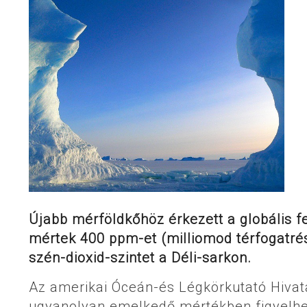
Újabb mérföldkőhöz érkezett a globális 
mértek 400 ppm-et (milliomod térfogatrés
szén-dioxid-szintet a Déli-sarkon.
Az amerikai Óceán-és Légkörkutató Hivata
ugyanolyan emelkedő mértékben figyelhet