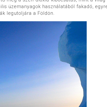
szilis üzemanyagok használatából fakadó, egyr
ták legutoljára a Földön.