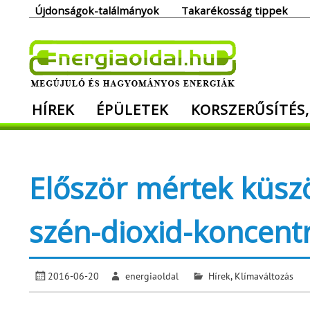
Skip
Újdonságok-találmányok
Takarékosság tippek
to
content
Ener
HÍREK
ÉPÜLETEK
KORSZERŰSÍTÉS,
Megújuló és hagyományos energiák. Min
Először mértek küszö
szén-dioxid-koncentr
2016-06-20
energiaoldal
Hírek
,
Klímaváltozás