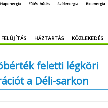
Napenergia
Fűtés-hűtés
Szélenergia
Bioenergia
giaoldal
 FELÚJÍTÁS
HÁZTARTÁS
KÖZLEKEDÉS
den, ami energia!
bérték feletti légköri
ációt a Déli-sarkon