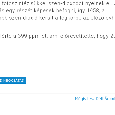
fotoszintézisükkel szén-dioxodot nyelnek el. 
s egy részét képesek befogni, így 1958, a
bb szén-dioxid került a légkörbe az előző év
lérte a 399 ppm-et, ami előrevetítette, hogy 2
ID-KIBOCSÁTÁS
Mégis lesz Déli Áraml