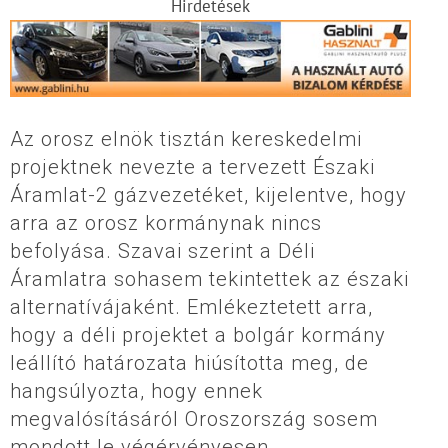
Hirdetések
Az orosz elnök tisztán kereskedelmi
projektnek nevezte a tervezett Északi
Áramlat-2 gázvezetéket, kijelentve, hogy
arra az orosz kormánynak nincs
befolyása. Szavai szerint a Déli
Áramlatra sohasem tekintettek az északi
alternatívájaként. Emlékeztetett arra,
hogy a déli projektet a bolgár kormány
leállító határozata hiúsította meg, de
hangsúlyozta, hogy ennek
megvalósításáról Oroszország sosem
mondott le végérvényesen.