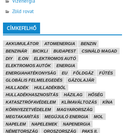
Vízenergia
Zöld rovat
CÍMKEFELHŐ
AKKUMULÁTOR
ATOMENERGIA
BENZIN
BENZINÁR
BICIKLI
BUDAPEST
CSINÁLD MAGAD
DIY
E.ON
ELEKTROMOS AUTÓ
ELEKTROMOS AUTÓK
ENERGIA
ENERGIAHATÉKONYSÁG
EU
FÖLDGÁZ
FŰTÉS
GLOBÁLIS FELMELEGEDÉS
GÁZOLAJÁR
HULLADÉK
HULLADÉKBÓL
HULLADÉKHASZNOSÍTÁS
HÁZILAG
HŐSÉG
KATASZTRÓFAVÉDELEM
KLÍMAVÁLTOZÁS
KÍNA
KÖRNYEZETVÉDELEM
MAGYARORSZÁG
MEGTAKARÍTÁS
MEGÚJULÓ ENERGIA
MOL
NAPELEM
NAPELEMEK
NAPENERGIA
NÉMETORSZÁG
OROSZORSZÁG
PAKS II.