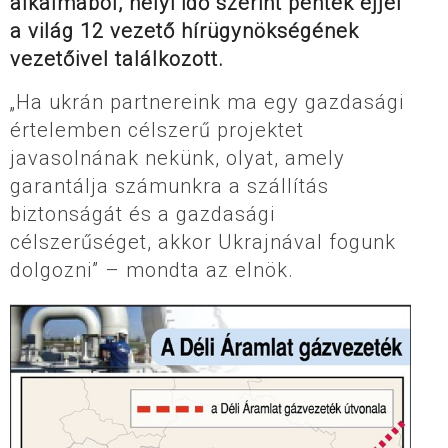
alkalmából, helyi idő szerint péntek éjjel
a világ 12 vezető hírügynökségének
vezetőivel találkozott.
„Ha ukrán partnereink ma egy gazdasági
értelemben célszerű projektet
javasolnának nekünk, olyat, amely
garantálja számunkra a szállítás
biztonságát és a gazdasági
célszerűséget, akkor Ukrajnával fogunk
dolgozni” – mondta az elnök.