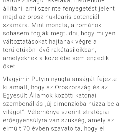
hatótávolságú rakétákat hadrendbe
állítani, ami szerinte fenyegetést jelent
majd az orosz nukleáris potenciál
számára. Mint mondta, a románok
sohasem fogják megtudni, hogy milyen
változtatásokat hajtanak végre a
területükön lévő rakétasilóikban,
amelyeknek a közelébe sem engedik
őket.
Vlagyimir Putyin nyugtalanságát fejezte
ki amiatt, hogy az Oroszország és az
Egyesült Államok közötti katonai
szembenállás „új dimenzióba húzza be a
világot”. Véleménye szerint stratégiai
erőegyensúlyra van szükség, amely az
elmúlt 70 évben szavatolta, hogy el