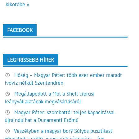
kikötőbe »
FACEBOOK
LEGFRISSEBB HÍREK
Hőség – Magyar Péter: több ezer ember maradt
ivóvíz nélkül Szentendrén
Megállapodott a Mol a Shell ciprusi
leányvállalatának megvásárlásáról
Magyar Péter: szombattól teljes kapacitással
újraindulhat a Dunamenti Erőmű
Veszélyben a magyar bor? Súlyos pusztítást
végezhet a szőlő aranyszínű sárgasága – így