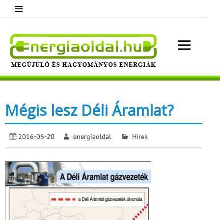
Skip
to
content
Energ
Megújuló és hagyományos energiák.
Minden, ami energia!
Mégis lesz Déli Áramlat?
2016-06-20
energiaoldal
Hírek