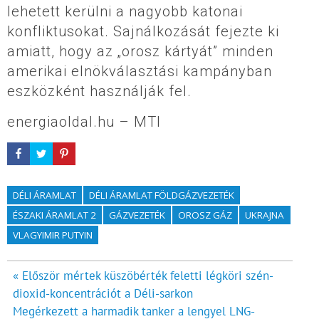
lehetett kerülni a nagyobb katonai
konfliktusokat. Sajnálkozását fejezte ki
amiatt, hogy az „orosz kártyát” minden
amerikai elnökválasztási kampányban
eszközként használják fel.
energiaoldal.hu – MTI
DÉLI ÁRAMLAT
DÉLI ÁRAMLAT FÖLDGÁZVEZETÉK
ÉSZAKI ÁRAMLAT 2
GÁZVEZETÉK
OROSZ GÁZ
UKRAJNA
VLAGYIMIR PUTYIN
Bejegyzés
« Először mértek küszöbérték feletti légköri szén-
dioxid-koncentrációt a Déli-sarkon
navigáció
Megérkezett a harmadik tanker a lengyel LNG-