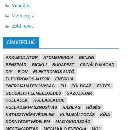
Világítás
Vízenergia
Zöld rovat
CÍMKEFELHŐ
AKKUMULÁTOR
ATOMENERGIA
BENZIN
BENZINÁR
BICIKLI
BUDAPEST
CSINÁLD MAGAD
DIY
E.ON
ELEKTROMOS AUTÓ
ELEKTROMOS AUTÓK
ENERGIA
ENERGIAHATÉKONYSÁG
EU
FÖLDGÁZ
FŰTÉS
GLOBÁLIS FELMELEGEDÉS
GÁZOLAJÁR
HULLADÉK
HULLADÉKBÓL
HULLADÉKHASZNOSÍTÁS
HÁZILAG
HŐSÉG
KATASZTRÓFAVÉDELEM
KLÍMAVÁLTOZÁS
KÍNA
KÖRNYEZETVÉDELEM
MAGYARORSZÁG
MEGTAKARÍTÁS
MEGÚJULÓ ENERGIA
MOL