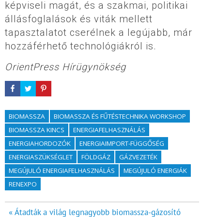
képviseli magát, és a szakmai, politikai
állásfoglalások és viták mellett
tapasztalatot cserélnek a legújabb, már
hozzáférhető technológiákról is.
OrientPress Hírügynökség
BIOMASSZA
BIOMASSZA ÉS FŰTÉSTECHNIKA WORKSHOP
BIOMASSZA KINCS
ENERGIAFELHASZNÁLÁS
ENERGIAHORDOZÓK
ENERGIAIMPORT-FÜGGŐSÉG
ENERGIASZÜKSÉGLET
FÖLDGÁZ
GÁZVEZETÉK
MEGÚJULÓ ENERGIAFELHASZNÁLÁS
MEGÚJULÓ ENERGIÁK
RENEXPO
Bejegyzés
« Átadták a világ legnagyobb biomassza-gázosító