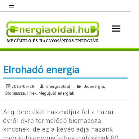
Skip
to
content
Energ
Megújuló és hagyományos energiák.
Minden, ami energia!
Elrohadó energia
2013-03-28
energiaoldal
Bioenergia
,
Biomassza
,
Hírek
,
Megújuló energiák
Alig töredékét használjuk fel a hazai,
évről-évre termelődő biomassza
kincsnek, de ez a kevés adja hazánk
megújuló energiafelhasználásának 80