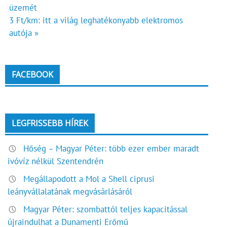
üzemét
navigáció
3 Ft/km: itt a világ leghatékonyabb elektromos
autója »
FACEBOOK
LEGFRISSEBB HÍREK
Hőség – Magyar Péter: több ezer ember maradt
ivóvíz nélkül Szentendrén
Megállapodott a Mol a Shell ciprusi
leányvállalatának megvásárlásáról
Magyar Péter: szombattól teljes kapacitással
újraindulhat a Dunamenti Erőmű