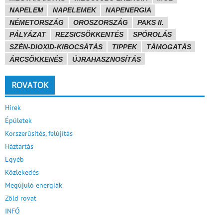
NAPELEM
NAPELEMEK
NAPENERGIA
NÉMETORSZÁG
OROSZORSZÁG
PAKS II.
PÁLYÁZAT
REZSICSÖKKENTÉS
SPÓROLÁS
SZÉN-DIOXID-KIBOCSÁTÁS
TIPPEK
TÁMOGATÁS
ÁRCSÖKKENÉS
ÚJRAHASZNOSÍTÁS
ROVATOK
Hírek
Épületek
Korszerűsítés, felújítás
Háztartás
Egyéb
Közlekedés
Megújuló energiák
Zöld rovat
INFÓ