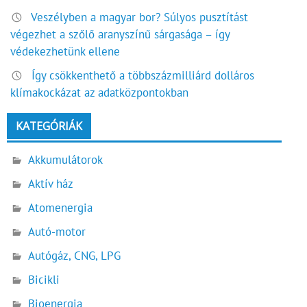
Veszélyben a magyar bor? Súlyos pusztítást
végezhet a szőlő aranyszínű sárgasága – így
védekezhetünk ellene
Így csökkenthető a többszázmilliárd dolláros
klímakockázat az adatközpontokban
KATEGÓRIÁK
Akkumulátorok
Aktív ház
Atomenergia
Autó-motor
Autógáz, CNG, LPG
Bicikli
Bioenergia