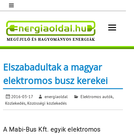
Skip
to
content
Energ
Megújuló és hagyományos energiák.
Minden, ami energia!
Elszabadultak a magyar
elektromos busz kerekei
2016-03-17
energiaoldal
Elektromos autók
,
Közlekedés
,
Közösségi közlekedés
A Mabi-Bus Kft. egyik elektromos