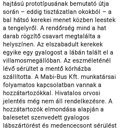
hajtású prototípusának bemutató útja
során – eddig tisztázatlan okokból – a
bal hátsó kerekei menet közben leestek
a tengelyről. A rendőrség mind a hat
darab rögzítő csavart megtalálta a
helyszínen. Az elszabadult kerekek
egyike egy gyalogost a lábán talált el a
villamosmegállóban. Az eszméleténél
lévő sérültet a mentő kórházba
szállította. A Mabi-Bus Kft. munkatársai
folyamatos kapcsolatban vannak a
hozzátartozókkal. Hivatalos orvosi
jelentés még nem áll rendelkezésre. A
hozzátartozók elmondása alapján a
balesetet szenvedett gyalogos
lábszártörést és medencecsont sérülést