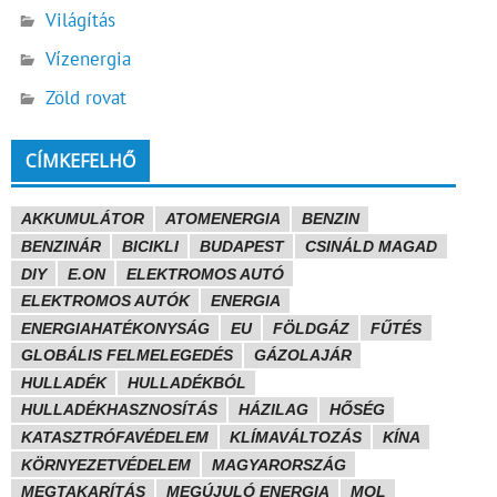
Világítás
Vízenergia
Zöld rovat
CÍMKEFELHŐ
AKKUMULÁTOR
ATOMENERGIA
BENZIN
BENZINÁR
BICIKLI
BUDAPEST
CSINÁLD MAGAD
DIY
E.ON
ELEKTROMOS AUTÓ
ELEKTROMOS AUTÓK
ENERGIA
ENERGIAHATÉKONYSÁG
EU
FÖLDGÁZ
FŰTÉS
GLOBÁLIS FELMELEGEDÉS
GÁZOLAJÁR
HULLADÉK
HULLADÉKBÓL
HULLADÉKHASZNOSÍTÁS
HÁZILAG
HŐSÉG
KATASZTRÓFAVÉDELEM
KLÍMAVÁLTOZÁS
KÍNA
KÖRNYEZETVÉDELEM
MAGYARORSZÁG
MEGTAKARÍTÁS
MEGÚJULÓ ENERGIA
MOL