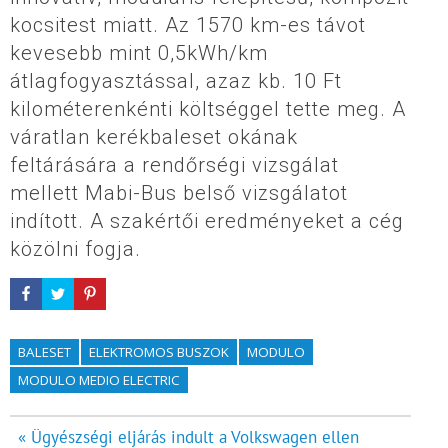
kocsitest miatt. Az 1570 km-es távot
kevesebb mint 0,5kWh/km
átlagfogyasztással, azaz kb. 10 Ft
kilométerenkénti költséggel tette meg. A
váratlan kerékbaleset okának
feltárására a rendőrségi vizsgálat
mellett Mabi-Bus belső vizsgálatot
indított. A szakértői eredményeket a cég
közölni fogja.
BALESET
ELEKTROMOS BUSZOK
MODULO
MODULO MEDIO ELECTRIC
Bejegyzés
« Ügyészségi eljárás indult a Volkswagen ellen