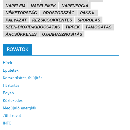
NAPELEM
NAPELEMEK
NAPENERGIA
NÉMETORSZÁG
OROSZORSZÁG
PAKS II.
PÁLYÁZAT
REZSICSÖKKENTÉS
SPÓROLÁS
SZÉN-DIOXID-KIBOCSÁTÁS
TIPPEK
TÁMOGATÁS
ÁRCSÖKKENÉS
ÚJRAHASZNOSÍTÁS
ROVATOK
Hírek
Épületek
Korszerűsítés, felújítás
Háztartás
Egyéb
Közlekedés
Megújuló energiák
Zöld rovat
INFÓ