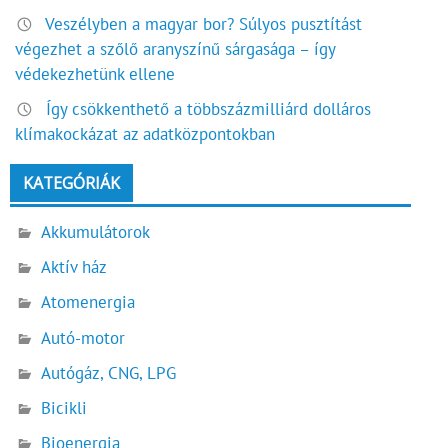
Veszélyben a magyar bor? Súlyos pusztítást
végezhet a szőlő aranyszínű sárgasága – így
védekezhetünk ellene
Így csökkenthető a többszázmilliárd dolláros
klímakockázat az adatközpontokban
KATEGÓRIÁK
Akkumulátorok
Aktív ház
Atomenergia
Autó-motor
Autógáz, CNG, LPG
Bicikli
Bioenergia