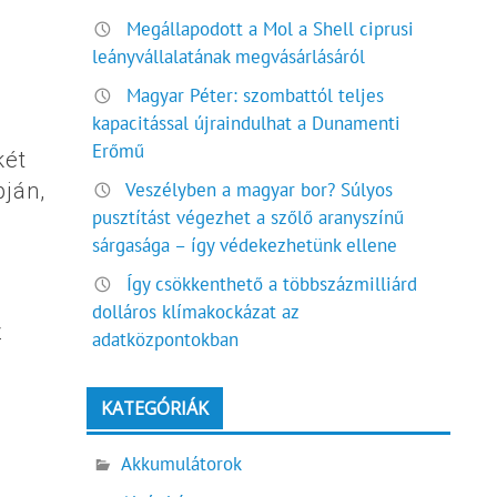
Megállapodott a Mol a Shell ciprusi
leányvállalatának megvásárlásáról
Magyar Péter: szombattól teljes
kapacitással újraindulhat a Dunamenti
Erőmű
két
Veszélyben a magyar bor? Súlyos
ján,
pusztítást végezhet a szőlő aranyszínű
z
sárgasága – így védekezhetünk ellene
Így csökkenthető a többszázmilliárd
dolláros klímakockázat az
z
adatközpontokban
KATEGÓRIÁK
Akkumulátorok