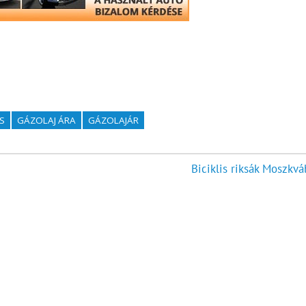
S
GÁZOLAJ ÁRA
GÁZOLAJÁR
Biciklis riksák Moszkvá