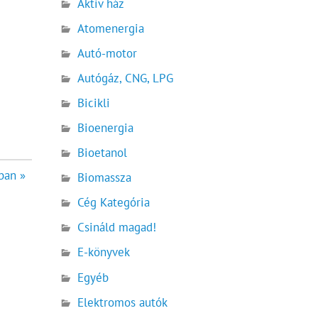
Aktív ház
Atomenergia
Autó-motor
Autógáz, CNG, LPG
Bicikli
Bioenergia
Bioetanol
ban »
Biomassza
Cég Kategória
Csináld magad!
E-könyvek
Egyéb
Elektromos autók