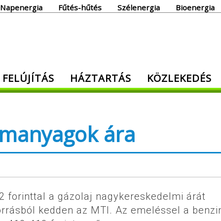
Napenergia
Fűtés-hűtés
Szélenergia
Bioenergia
giaoldal
 FELÚJÍTÁS
HÁZTARTÁS
KÖZLEKEDÉS
den, ami energia!
emanyagok ára
 2 forinttal a gázolaj nagykereskedelmi árát
 forrásból kedden az MTI. Az emeléssel a benzi