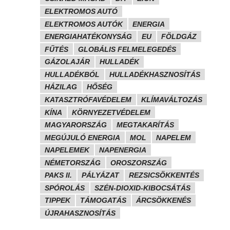
ELEKTROMOS AUTÓ
ELEKTROMOS AUTÓK
ENERGIA
ENERGIAHATÉKONYSÁG
EU
FÖLDGÁZ
FŰTÉS
GLOBÁLIS FELMELEGEDÉS
GÁZOLAJÁR
HULLADÉK
HULLADÉKBÓL
HULLADÉKHASZNOSÍTÁS
HÁZILAG
HŐSÉG
KATASZTRÓFAVÉDELEM
KLÍMAVÁLTOZÁS
KÍNA
KÖRNYEZETVÉDELEM
MAGYARORSZÁG
MEGTAKARÍTÁS
MEGÚJULÓ ENERGIA
MOL
NAPELEM
NAPELEMEK
NAPENERGIA
NÉMETORSZÁG
OROSZORSZÁG
PAKS II.
PÁLYÁZAT
REZSICSÖKKENTÉS
SPÓROLÁS
SZÉN-DIOXID-KIBOCSÁTÁS
TIPPEK
TÁMOGATÁS
ÁRCSÖKKENÉS
ÚJRAHASZNOSÍTÁS