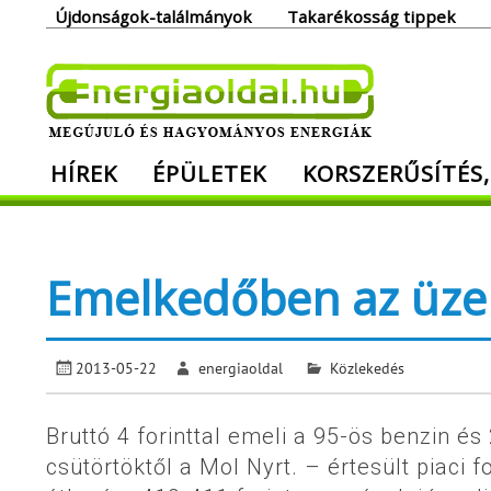
Skip
Újdonságok-találmányok
Takarékosság tippek
to
content
Ener
HÍREK
ÉPÜLETEK
KORSZERŰSÍTÉS,
Megújuló és hagyományos energiák. Min
Emelkedőben az üz
2013-05-22
energiaoldal
Közlekedés
Bruttó 4 forinttal emeli a 95-ös benzin és
csütörtöktől a Mol Nyrt. – értesült piaci