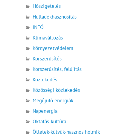
Hőszigetelés
Hulladékhasznosítás
INFÓ
Klímaváltozás
Környezetvédelem
Korszerűsítés
Korszerűsítés, felújítás
Közlekedés
Közösségi közlekedés
Megújuló energiák
Napenergia
Oktatás-kultúra
Ötletek-kütyük-hasznos holmik