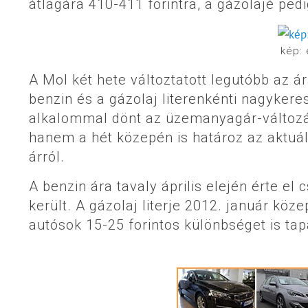
átlagára 410-411 forintra, a gázolajé pedi
kép: 
A Mol két hete változtatott legutóbb az ár
benzin és a gázolaj literenkénti nagykeres
alkalommal dönt az üzemanyagár-változá
hanem a hét közepén is határoz az aktuál
árról.
A benzin ára tavaly április elején érte el 
került. A gázolaj literje 2012. január köz
autósok 15-25 forintos különbséget is tap