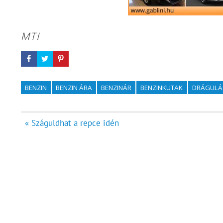
MTI
BENZIN
BENZIN ÁRA
BENZINÁR
BENZINKUTAK
DRÁGULÁ
Bejegyzés
« Száguldhat a repce idén
navigáció