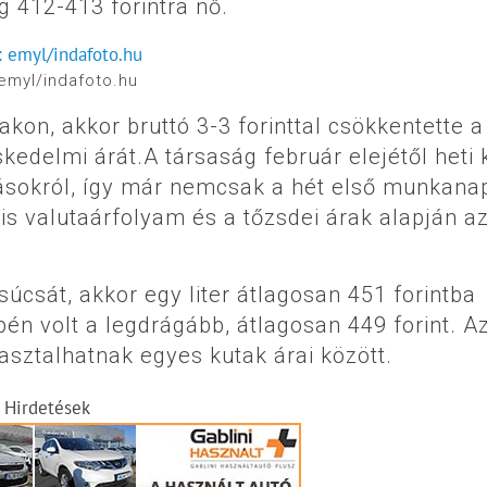
g 412-413 forintra nő.
emyl/indafoto.hu
akon, akkor bruttó 3-3 forinttal csökkentette a
kedelmi árát.A társaság február elejétől heti 
sokról, így már nemcsak a hét első munkanap
is valutaárfolyam és a tőzsdei árak alapján a
csúcsát, akkor egy liter átlagosan 451 forintba
epén volt a legdrágább, átlagosan 449 forint. A
asztalhatnak egyes kutak árai között.
Hirdetések