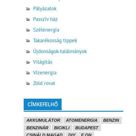
Pályázatok
Passzív ház
Szélenergia
Takarékosság tippek
Újdonságok-találmányok
Világítás
Vízenergia
Zöld rovat
CÍMKEFELHŐ
AKKUMULÁTOR
ATOMENERGIA
BENZIN
BENZINÁR
BICIKLI
BUDAPEST
CSINÁLD MAGAD
DIY
E.ON