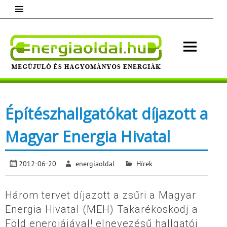
Skip
to
content
Energ
Megújuló és hagyományos energiák.
Minden, ami energia!
Építészhallgatókat díjazott a
Magyar Energia Hivatal
2012-06-20
energiaoldal
Hírek
Három tervet díjazott a zsűri a Magyar
Energia Hivatal (MEH) Takarékoskodj a
Föld energiájával! elnevezésű hallgatói