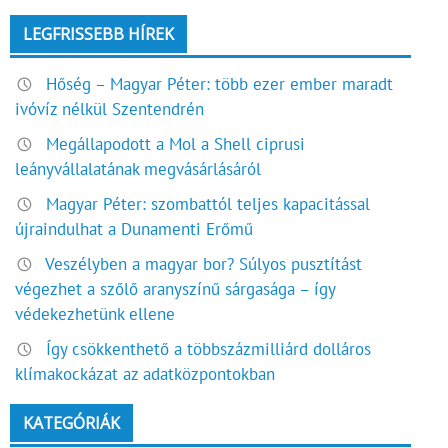
LEGFRISSEBB HÍREK
Hőség – Magyar Péter: több ezer ember maradt
ivóvíz nélkül Szentendrén
Megállapodott a Mol a Shell ciprusi
leányvállalatának megvásárlásáról
Magyar Péter: szombattól teljes kapacitással
újraindulhat a Dunamenti Erőmű
Veszélyben a magyar bor? Súlyos pusztítást
végezhet a szőlő aranyszínű sárgasága – így
védekezhetünk ellene
Így csökkenthető a többszázmilliárd dolláros
klímakockázat az adatközpontokban
KATEGÓRIÁK