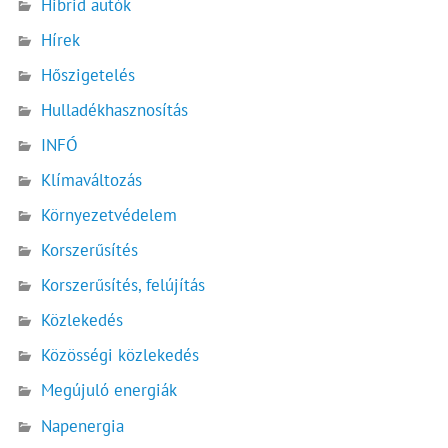
Hibrid autók
Hírek
Hőszigetelés
Hulladékhasznosítás
INFÓ
Klímaváltozás
Környezetvédelem
Korszerűsítés
Korszerűsítés, felújítás
Közlekedés
Közösségi közlekedés
Megújuló energiák
Napenergia