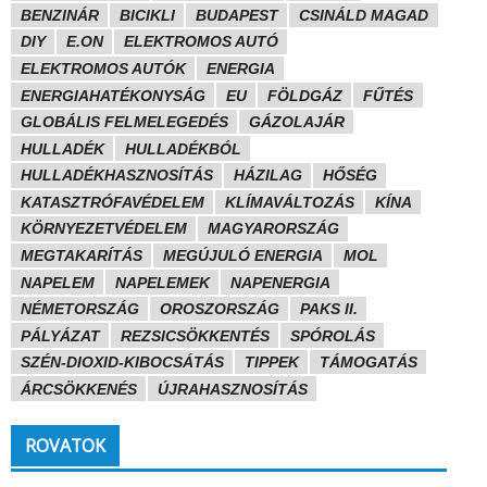
BENZINÁR
BICIKLI
BUDAPEST
CSINÁLD MAGAD
DIY
E.ON
ELEKTROMOS AUTÓ
ELEKTROMOS AUTÓK
ENERGIA
ENERGIAHATÉKONYSÁG
EU
FÖLDGÁZ
FŰTÉS
GLOBÁLIS FELMELEGEDÉS
GÁZOLAJÁR
HULLADÉK
HULLADÉKBÓL
HULLADÉKHASZNOSÍTÁS
HÁZILAG
HŐSÉG
KATASZTRÓFAVÉDELEM
KLÍMAVÁLTOZÁS
KÍNA
KÖRNYEZETVÉDELEM
MAGYARORSZÁG
MEGTAKARÍTÁS
MEGÚJULÓ ENERGIA
MOL
NAPELEM
NAPELEMEK
NAPENERGIA
NÉMETORSZÁG
OROSZORSZÁG
PAKS II.
PÁLYÁZAT
REZSICSÖKKENTÉS
SPÓROLÁS
SZÉN-DIOXID-KIBOCSÁTÁS
TIPPEK
TÁMOGATÁS
ÁRCSÖKKENÉS
ÚJRAHASZNOSÍTÁS
ROVATOK