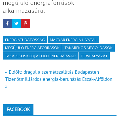
megújuló energiaforrások
alkalmazására.
ENERGIATUDATOSSÁG
MAGYAR ENERGIA HIVATAL
MEGÚJULÓ ENERGIAFORRÁSOK
TAKARÉKOS MEGOLDÁSOK
TAKARÉKOSKODJ A FÖLD ENERGIÁJÁVAL!
TERVPÁLYÁZAT
Bejegyzés
« Eldőlt: drágul a szemétszállítás Budapesten
Tizenötmilliárdos energia-beruházás Észak-Alföldön
navigáció
»
FACEBOOK