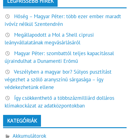
LEGFRISSEBB HÍREK
Hőség – Magyar Péter: több ezer ember maradt
ivóvíz nélkül Szentendrén
Megállapodott a Mol a Shell ciprusi
leányvállalatának megvásárlásáról
Magyar Péter: szombattól teljes kapacitással
újraindulhat a Dunamenti Erőmű
Veszélyben a magyar bor? Súlyos pusztítást
végezhet a szőlő aranyszínű sárgasága – így
védekezhetünk ellene
Így csökkenthető a többszázmilliárd dolláros
klímakockázat az adatközpontokban
KATEGÓRIÁK
Akkumulátorok