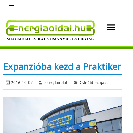
Skip
to
content
Energ
Megújuló és hagyományos energiák.
Minden, ami energia!
Expanzióba kezd a Praktiker
2016-10-07
energiaoldal
Csináld magad!