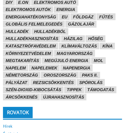
DIY
E.ON
ELEKTROMOS AUTÓ
ELEKTROMOS AUTÓK
ENERGIA
ENERGIAHATÉKONYSÁG
EU
FÖLDGÁZ
FŰTÉS
GLOBÁLIS FELMELEGEDÉS
GÁZOLAJÁR
HULLADÉK
HULLADÉKBÓL
HULLADÉKHASZNOSÍTÁS
HÁZILAG
HŐSÉG
KATASZTRÓFAVÉDELEM
KLÍMAVÁLTOZÁS
KÍNA
KÖRNYEZETVÉDELEM
MAGYARORSZÁG
MEGTAKARÍTÁS
MEGÚJULÓ ENERGIA
MOL
NAPELEM
NAPELEMEK
NAPENERGIA
NÉMETORSZÁG
OROSZORSZÁG
PAKS II.
PÁLYÁZAT
REZSICSÖKKENTÉS
SPÓROLÁS
SZÉN-DIOXID-KIBOCSÁTÁS
TIPPEK
TÁMOGATÁS
ÁRCSÖKKENÉS
ÚJRAHASZNOSÍTÁS
ROVATOK
Hírek