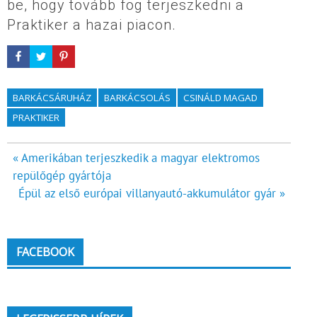
be, hogy tovább fog terjeszkedni a
Praktiker a hazai piacon.
BARKÁCSÁRUHÁZ
BARKÁCSOLÁS
CSINÁLD MAGAD
PRAKTIKER
Bejegyzés
« Amerikában terjeszkedik a magyar elektromos
repülőgép gyártója
navigáció
Épül az első európai villanyautó-akkumulátor gyár »
FACEBOOK