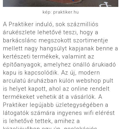
kép: praktiker.hu
A Praktiker induló, sok százmilliós
árukészlete lehetővé teszi, hogy a
barkácslánc megszokott szortimentje
mellett nagy hangsúlyt kapjanak benne a
kertészeti termékek, valamint az
építőanyagok, amelyhez önálló árukiadó
kapu is kapcsolódik. Az új, modern
arculatú áruházban külön webshop pult
is helyet kapott, ahol az online rendelt
termékeket vehetik át a vásárlók. A
Praktiker legújabb üzletegységében a
látogatók számára ingyenes wifi elérést
is lehetővé tettek, amihez a
közeljövőben egy ún. geolokációs