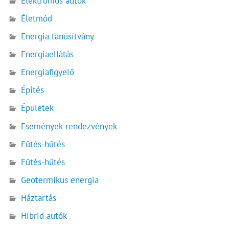
Elektromos autók
Életmód
Energia tanúsítvány
Energiaellátás
Energiafigyelő
Építés
Épületek
Események-rendezvények
Fűtés-hűtés
Fűtés-hűtés
Geotermikus energia
Háztartás
Hibrid autók