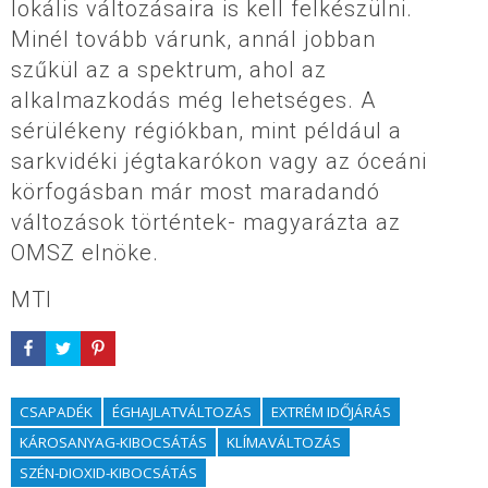
lokális változásaira is kell felkészülni.
Minél tovább várunk, annál jobban
szűkül az a spektrum, ahol az
alkalmazkodás még lehetséges. A
sérülékeny régiókban, mint például a
sarkvidéki jégtakarókon vagy az óceáni
körfogásban már most maradandó
változások történtek- magyarázta az
OMSZ elnöke.
MTI
CSAPADÉK
ÉGHAJLATVÁLTOZÁS
EXTRÉM IDŐJÁRÁS
KÁROSANYAG-KIBOCSÁTÁS
KLÍMAVÁLTOZÁS
SZÉN-DIOXID-KIBOCSÁTÁS