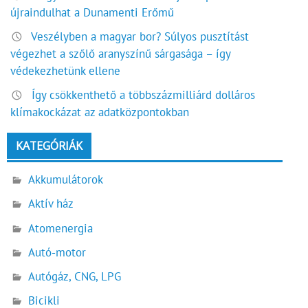
újraindulhat a Dunamenti Erőmű
Veszélyben a magyar bor? Súlyos pusztítást
végezhet a szőlő aranyszínű sárgasága – így
védekezhetünk ellene
Így csökkenthető a többszázmilliárd dolláros
klímakockázat az adatközpontokban
KATEGÓRIÁK
Akkumulátorok
Aktív ház
Atomenergia
Autó-motor
Autógáz, CNG, LPG
Bicikli