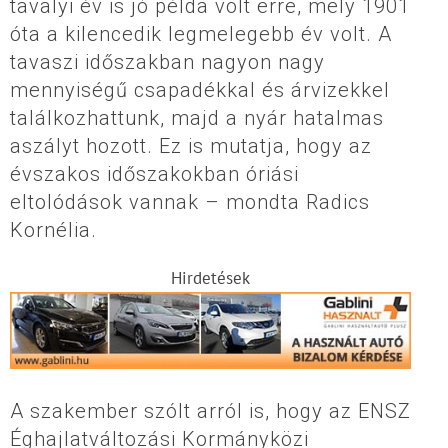
tavalyi év is jó példa volt erre, mely 1901
óta a kilencedik legmelegebb év volt. A
tavaszi időszakban nagyon nagy
mennyiségű csapadékkal és árvizekkel
találkozhattunk, majd a nyár hatalmas
aszályt hozott. Ez is mutatja, hogy az
évszakos időszakokban óriási
eltolódások vannak – mondta Radics
Kornélia.
Hirdetések
A szakember szólt arról is, hogy az ENSZ
Éghajlatváltozási Kormányközi