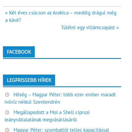
Bejegyzés
« Két éves csúcson az Arabica – meddig drágul még
a kávé?
navigáció
Túlélni egy villámcsapást »
FACEBOOK
LEGFRISSEBB HÍREK
Hőség – Magyar Péter: több ezer ember maradt
ivóvíz nélkül Szentendrén
Megállapodott a Mol a Shell ciprusi
leányvállalatának megvásárlásáról
Magyar Péter: szombattól teljes kapacitással