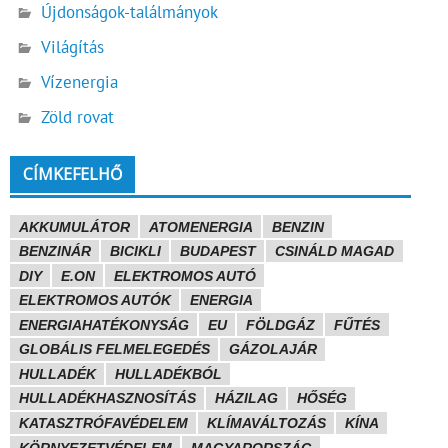
Újdonságok-találmányok
Világítás
Vízenergia
Zöld rovat
CÍMKEFELHŐ
AKKUMULÁTOR
ATOMENERGIA
BENZIN
BENZINÁR
BICIKLI
BUDAPEST
CSINÁLD MAGAD
DIY
E.ON
ELEKTROMOS AUTÓ
ELEKTROMOS AUTÓK
ENERGIA
ENERGIAHATÉKONYSÁG
EU
FÖLDGÁZ
FŰTÉS
GLOBÁLIS FELMELEGEDÉS
GÁZOLAJÁR
HULLADÉK
HULLADÉKBÓL
HULLADÉKHASZNOSÍTÁS
HÁZILAG
HŐSÉG
KATASZTRÓFAVÉDELEM
KLÍMAVÁLTOZÁS
KÍNA
KÖRNYEZETVÉDELEM
MAGYARORSZÁG