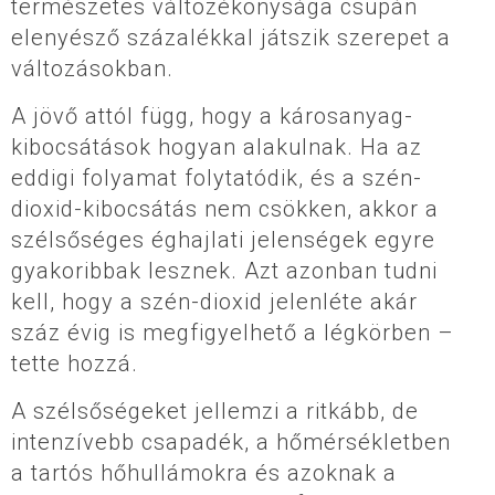
természetes változékonysága csupán
elenyésző százalékkal játszik szerepet a
változásokban.
A jövő attól függ, hogy a károsanyag-
kibocsátások hogyan alakulnak. Ha az
eddigi folyamat folytatódik, és a szén-
dioxid-kibocsátás nem csökken, akkor a
szélsőséges éghajlati jelenségek egyre
gyakoribbak lesznek. Azt azonban tudni
kell, hogy a szén-dioxid jelenléte akár
száz évig is megfigyelhető a légkörben –
tette hozzá.
A szélsőségeket jellemzi a ritkább, de
intenzívebb csapadék, a hőmérsékletben
a tartós hőhullámokra és azoknak a