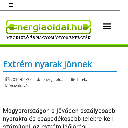
Skip
to
content
Energ
Megújuló és hagyományos energiák.
Minden, ami energia!
Extrém nyarak jönnek
2014-04-28
energiaoldal
Hírek
,
Klímaváltozás
Magyarországon a jövőben aszályosabb
nyarakra és csapadékosabb telekre kell
számítani, az extrém időjárási