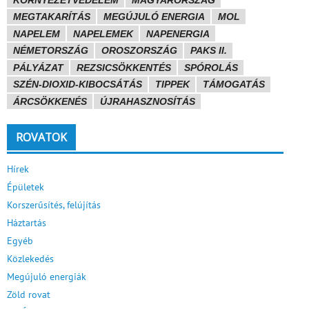
MEGTAKARÍTÁS
MEGÚJULÓ ENERGIA
MOL
NAPELEM
NAPELEMEK
NAPENERGIA
NÉMETORSZÁG
OROSZORSZÁG
PAKS II.
PÁLYÁZAT
REZSICSÖKKENTÉS
SPÓROLÁS
SZÉN-DIOXID-KIBOCSÁTÁS
TIPPEK
TÁMOGATÁS
ÁRCSÖKKENÉS
ÚJRAHASZNOSÍTÁS
ROVATOK
Hírek
Épületek
Korszerűsítés, felújítás
Háztartás
Egyéb
Közlekedés
Megújuló energiák
Zöld rovat