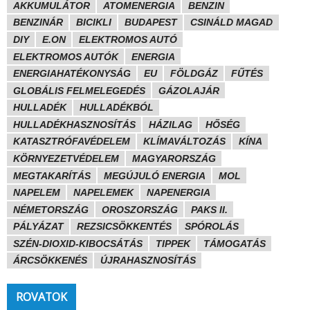
AKKUMULÁTOR
ATOMENERGIA
BENZIN
BENZINÁR
BICIKLI
BUDAPEST
CSINÁLD MAGAD
DIY
E.ON
ELEKTROMOS AUTÓ
ELEKTROMOS AUTÓK
ENERGIA
ENERGIAHATÉKONYSÁG
EU
FÖLDGÁZ
FŰTÉS
GLOBÁLIS FELMELEGEDÉS
GÁZOLAJÁR
HULLADÉK
HULLADÉKBÓL
HULLADÉKHASZNOSÍTÁS
HÁZILAG
HŐSÉG
KATASZTRÓFAVÉDELEM
KLÍMAVÁLTOZÁS
KÍNA
KÖRNYEZETVÉDELEM
MAGYARORSZÁG
MEGTAKARÍTÁS
MEGÚJULÓ ENERGIA
MOL
NAPELEM
NAPELEMEK
NAPENERGIA
NÉMETORSZÁG
OROSZORSZÁG
PAKS II.
PÁLYÁZAT
REZSICSÖKKENTÉS
SPÓROLÁS
SZÉN-DIOXID-KIBOCSÁTÁS
TIPPEK
TÁMOGATÁS
ÁRCSÖKKENÉS
ÚJRAHASZNOSÍTÁS
ROVATOK