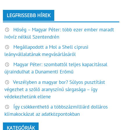
LEGFRISSEBB HÍREK
Hőség – Magyar Péter: több ezer ember maradt
ivóvíz nélkül Szentendrén
Megállapodott a Mol a Shell ciprusi
leányvállalatának megvásárlásáról
Magyar Péter: szombattól teljes kapacitással
újraindulhat a Dunamenti Erőmű
Veszélyben a magyar bor? Súlyos pusztítást
végezhet a szőlő aranyszínű sárgasága – így
védekezhetünk ellene
Így csökkenthető a többszázmilliárd dolláros
klímakockázat az adatközpontokban
KATEGÓRIÁK