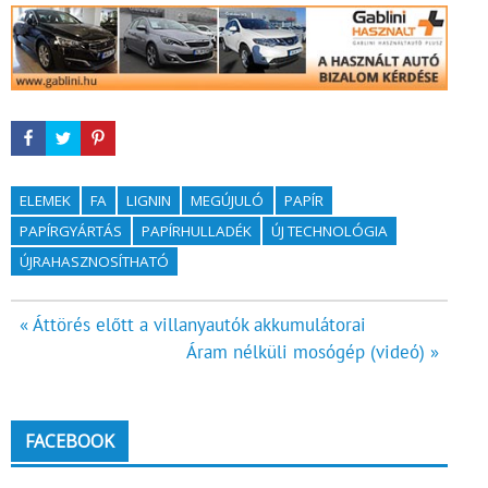
ELEMEK
FA
LIGNIN
MEGÚJULÓ
PAPÍR
PAPÍRGYÁRTÁS
PAPÍRHULLADÉK
ÚJ TECHNOLÓGIA
ÚJRAHASZNOSÍTHATÓ
Bejegyzés
« Áttörés előtt a villanyautók akkumulátorai
Áram nélküli mosógép (videó) »
navigáció
FACEBOOK