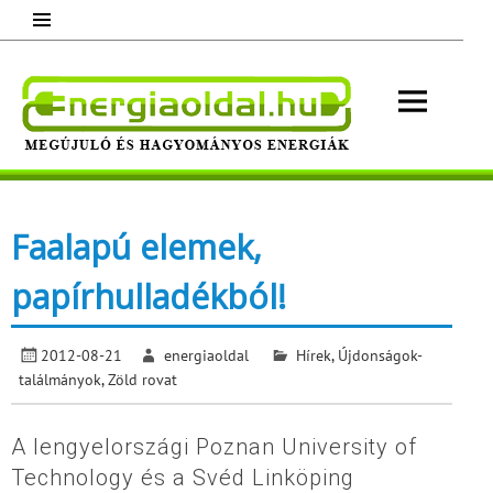
Skip
to
content
Energ
Megújuló és hagyományos energiák.
Minden, ami energia!
Faalapú elemek,
papírhulladékból!
2012-08-21
energiaoldal
Hírek
,
Újdonságok-
találmányok
,
Zöld rovat
A lengyelországi Poznan University of
Technology és a Svéd Linköping