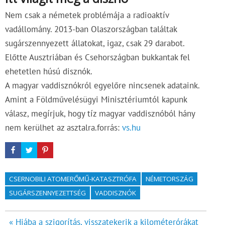
Nem csak a németek problémája a radioaktív
vadállomány. 2013-ban Olaszországban találtak
sugárszennyezett állatokat, igaz, csak 29 darabot.
Előtte Ausztriában és Csehországban bukkantak fel
ehetetlen húsú disznók.
A magyar vaddisznókról egyelőre nincsenek adataink.
Amint a Földművelésügyi Minisztériumtól kapunk
válasz, megírjuk, hogy tíz magyar vaddisznóból hány
nem kerülhet az asztalra.forrás:
vs.hu
CSERNOBILI ATOMERŐMŰ-KATASZTRÓFA
NÉMETORSZÁG
SUGÁRSZENNYEZETTSÉG
VADDISZNÓK
Bejegyzés
« Hiába a szigorítás, visszatekerik a kilométerórákat