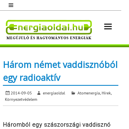
Skip
to
content
Energ
Megújuló és hagyományos energiák.
Minden, ami energia!
Három német vaddisznóból
egy radioaktív
2014-09-05
energiaoldal
Atomenergia
,
Hírek
,
Környezetvédelem
Háromból egy szászországi vaddisznó