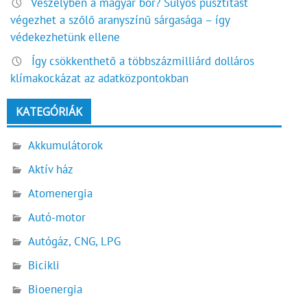
Veszélyben a magyar bor? Súlyos pusztítást
végezhet a szőlő aranyszínű sárgasága – így
védekezhetünk ellene
Így csökkenthető a többszázmilliárd dolláros
klímakockázat az adatközpontokban
KATEGÓRIÁK
Akkumulátorok
Aktív ház
Atomenergia
Autó-motor
Autógáz, CNG, LPG
Bicikli
Bioenergia