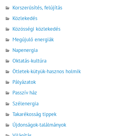
Korszerűsítés, felújítás
Közlekedés
Közösségi közlekedés
Megújuló energiák
Napenergia
Oktatás-kultúra
Ötletek-kütyük-hasznos holmik
Pályázatok
Passzív ház
Szélenergia
Takarékosság tippek
Újdonságok-találmányok
Világítás