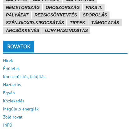
NÉMETORSZÁG
OROSZORSZÁG
PAKS II.
PÁLYÁZAT
REZSICSÖKKENTÉS
SPÓROLÁS
SZÉN-DIOXID-KIBOCSÁTÁS
TIPPEK
TÁMOGATÁS
ÁRCSÖKKENÉS
ÚJRAHASZNOSÍTÁS
ROVATOK
Hírek
Épületek
Korszerűsítés, felújítás
Háztartás
Egyéb
Közlekedés
Megújuló energiák
Zöld rovat
INFÓ