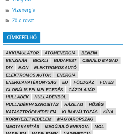
Vízenergia
Zöld rovat
CÍMKEFELHŐ
AKKUMULÁTOR
ATOMENERGIA
BENZIN
BENZINÁR
BICIKLI
BUDAPEST
CSINÁLD MAGAD
DIY
E.ON
ELEKTROMOS AUTÓ
ELEKTROMOS AUTÓK
ENERGIA
ENERGIAHATÉKONYSÁG
EU
FÖLDGÁZ
FŰTÉS
GLOBÁLIS FELMELEGEDÉS
GÁZOLAJÁR
HULLADÉK
HULLADÉKBÓL
HULLADÉKHASZNOSÍTÁS
HÁZILAG
HŐSÉG
KATASZTRÓFAVÉDELEM
KLÍMAVÁLTOZÁS
KÍNA
KÖRNYEZETVÉDELEM
MAGYARORSZÁG
MEGTAKARÍTÁS
MEGÚJULÓ ENERGIA
MOL
NAPELEM
NAPELEMEK
NAPENERGIA