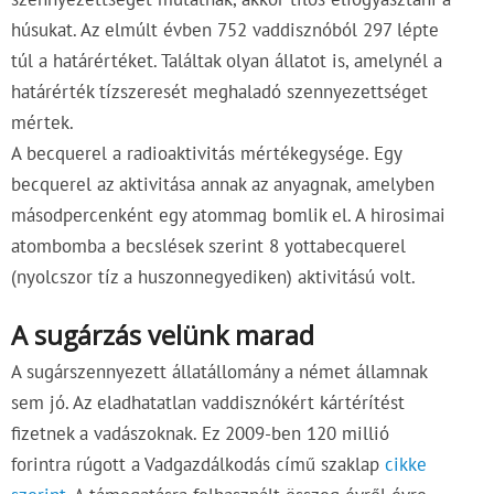
húsukat. Az elmúlt évben 752 vaddisznóból 297 lépte
túl a határértéket. Találtak olyan állatot is, amelynél a
határérték tízszeresét meghaladó szennyezettséget
mértek.
A becquerel a radioaktivitás mértékegysége. Egy
becquerel az aktivitása annak az anyagnak, amelyben
másodpercenként egy atommag bomlik el. A hirosimai
atombomba a becslések szerint 8 yottabecquerel
(nyolcszor tíz a huszonnegyediken) aktivitású volt.
A sugárzás velünk marad
A sugárszennyezett állatállomány a német államnak
sem jó. Az eladhatatlan vaddisznókért kártérítést
fizetnek a vadászoknak. Ez 2009-ben 120 millió
forintra rúgott a Vadgazdálkodás című szaklap
cikke