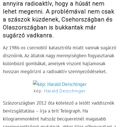
annyira radioaktív, hogy a húsát nem
lehet megenni. A problémával nem csak
a szászok küzdenek, Csehországban és
Olaszországban is bukkantak már
sugárzó vadkanra.
Az 1986-os csernobili katasztrófa miatt vannak sugárzó
disznóink. Az állatok nagy mennyiségben fogyasztanak
különböző gombákat, amelyek viszont hajlamosak
hosszan megőrizni a radioaktív szennyeződéseket.
kép:
Harald Deischinger
Szászországban 2012 óta kötelező a lelőtt vaddisznók
bevizsgáltatása – írja a brit Telegraph. Ha
kilogrammonként hatszáz becquerelnél magasabb
szennyezettséget mutatnak, akkor tilos elfogyasztani a