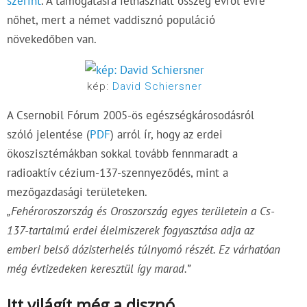
szerint
. A támogatásra felhasznált összeg évről évre
nőhet, mert a német vaddisznó populáció
növekedőben van.
kép:
David Schiersner
A Csernobil Fórum 2005-ös egészségkárosodásról
szóló jelentése (
PDF
) arról ír, hogy az erdei
ökoszisztémákban sokkal tovább fennmaradt a
radioaktív cézium-137-szennyeződés, mint a
mezőgazdasági területeken.
„Fehéroroszország és Oroszország egyes területein a Cs-
137-tartalmú erdei élelmiszerek fogyasztása adja az
emberi belső dózisterhelés túlnyomó részét. Ez várhatóan
még évtizedeken keresztül így marad.”
Itt világít még a disznó