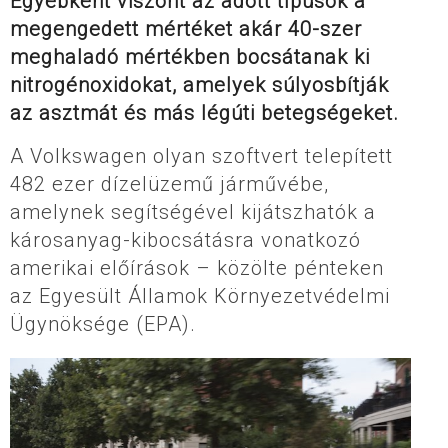
Egyébként viszont az adott típusok a
megengedett mértéket akár 40-szer
meghaladó mértékben bocsátanak ki
nitrogénoxidokat, amelyek súlyosbítják
az asztmát és más légúti betegségeket.
A Volkswagen olyan szoftvert telepített
482 ezer dízelüzemű járművébe,
amelynek segítségével kijátszhatók a
károsanyag-kibocsátásra vonatkozó
amerikai előírások – közölte pénteken
az Egyesült Államok Környezetvédelmi
Ügynöksége (EPA).