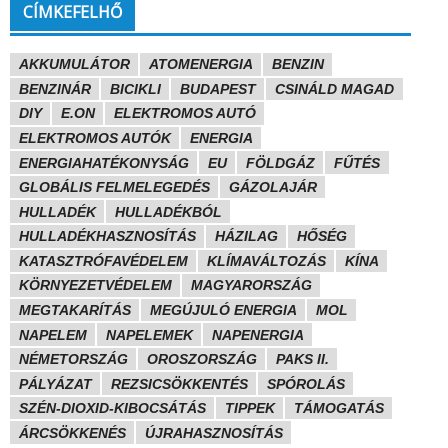
CÍMKEFELHŐ
AKKUMULÁTOR
ATOMENERGIA
BENZIN
BENZINÁR
BICIKLI
BUDAPEST
CSINÁLD MAGAD
DIY
E.ON
ELEKTROMOS AUTÓ
ELEKTROMOS AUTÓK
ENERGIA
ENERGIAHATÉKONYSÁG
EU
FÖLDGÁZ
FŰTÉS
GLOBÁLIS FELMELEGEDÉS
GÁZOLAJÁR
HULLADÉK
HULLADÉKBÓL
HULLADÉKHASZNOSÍTÁS
HÁZILAG
HŐSÉG
KATASZTRÓFAVÉDELEM
KLÍMAVÁLTOZÁS
KÍNA
KÖRNYEZETVÉDELEM
MAGYARORSZÁG
MEGTAKARÍTÁS
MEGÚJULÓ ENERGIA
MOL
NAPELEM
NAPELEMEK
NAPENERGIA
NÉMETORSZÁG
OROSZORSZÁG
PAKS II.
PÁLYÁZAT
REZSICSÖKKENTÉS
SPÓROLÁS
SZÉN-DIOXID-KIBOCSÁTÁS
TIPPEK
TÁMOGATÁS
ÁRCSÖKKENÉS
ÚJRAHASZNOSÍTÁS