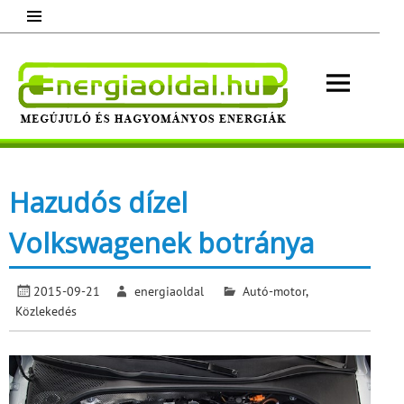
Skip
to
content
Energ
Megújuló és hagyományos energiák.
Minden, ami energia!
Hazudós dízel
Volkswagenek botránya
2015-09-21
energiaoldal
Autó-motor
,
Közlekedés