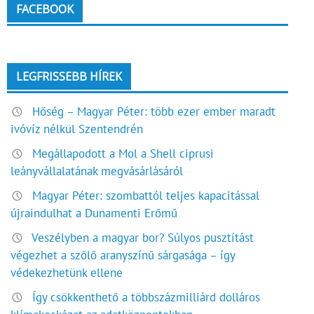
FACEBOOK
LEGFRISSEBB HÍREK
Hőség – Magyar Péter: több ezer ember maradt
ivóvíz nélkül Szentendrén
Megállapodott a Mol a Shell ciprusi
leányvállalatának megvásárlásáról
Magyar Péter: szombattól teljes kapacitással
újraindulhat a Dunamenti Erőmű
Veszélyben a magyar bor? Súlyos pusztítást
végezhet a szőlő aranyszínű sárgasága – így
védekezhetünk ellene
Így csökkenthető a többszázmilliárd dolláros