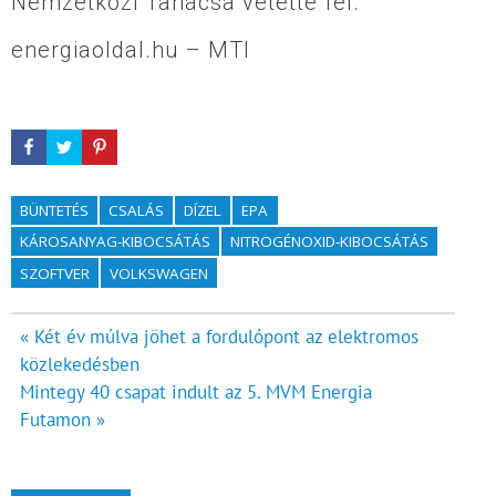
Nemzetközi Tanácsa vetette fel.
energiaoldal.hu – MTI
BÜNTETÉS
CSALÁS
DÍZEL
EPA
KÁROSANYAG-KIBOCSÁTÁS
NITROGÉNOXID-KIBOCSÁTÁS
SZOFTVER
VOLKSWAGEN
Bejegyzés
« Két év múlva jöhet a fordulópont az elektromos
közlekedésben
navigáció
Mintegy 40 csapat indult az 5. MVM Energia
Futamon »