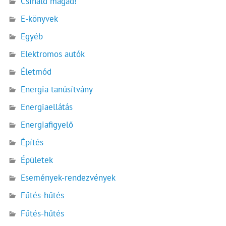
Csináld magad!
E-könyvek
Egyéb
Elektromos autók
Életmód
Energia tanúsítvány
Energiaellátás
Energiafigyelő
Építés
Épületek
Események-rendezvények
Fűtés-hűtés
Fűtés-hűtés