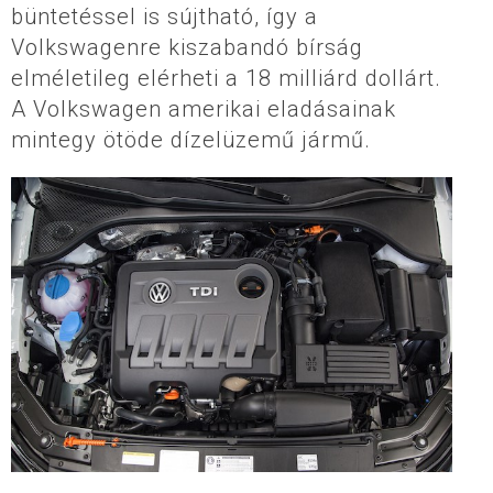
büntetéssel is sújtható, így a
Volkswagenre kiszabandó bírság
elméletileg elérheti a 18 milliárd dollárt.
A Volkswagen amerikai eladásainak
mintegy ötöde dízelüzemű jármű.