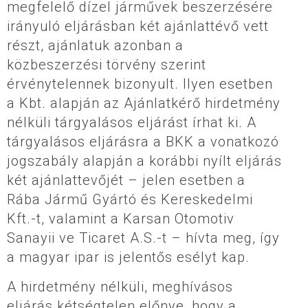
megfelelő dízel járművek beszerzésére
irányuló eljárásban két ajánlattévő vett
részt, ajánlatuk azonban a
közbeszerzési törvény szerint
érvénytelennek bizonyult. Ilyen esetben
a Kbt. alapján az Ajánlatkérő hirdetmény
nélküli tárgyalásos eljárást írhat ki. A
tárgyalásos eljárásra a BKK a vonatkozó
jogszabály alapján a korábbi nyílt eljárás
két ajánlattevőjét – jelen esetben a
Rába Jármű Gyártó és Kereskedelmi
Kft.-t, valamint a Karsan Otomotiv
Sanayii ve Ticaret A.S.-t – hívta meg, így
a magyar ipar is jelentős esélyt kap.
A hirdetmény nélküli, meghívásos
eljárás kétségtelen előnye, hogy a