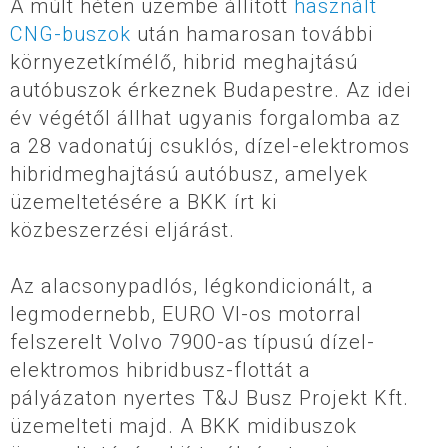
A múlt héten üzembe állított
használt
CNG-buszok
után hamarosan további
környezetkímélő, hibrid meghajtású
autóbuszok érkeznek Budapestre. Az idei
év végétől állhat ugyanis forgalomba az
a 28 vadonatúj csuklós, dízel-elektromos
hibridmeghajtású autóbusz, amelyek
üzemeltetésére a BKK írt ki
közbeszerzési eljárást.
Az alacsonypadlós, légkondicionált, a
legmodernebb, EURO VI-os motorral
felszerelt Volvo 7900-as típusú dízel-
elektromos hibridbusz-flottát a
pályázaton nyertes T&J Busz Projekt Kft.
üzemelteti majd. A BKK midibuszok