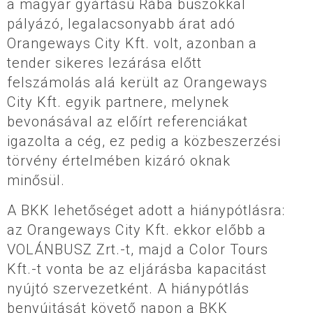
a magyar gyártású Rába buszokkal
pályázó, legalacsonyabb árat adó
Orangeways City Kft. volt, azonban a
tender sikeres lezárása előtt
felszámolás alá került az Orangeways
City Kft. egyik partnere, melynek
bevonásával az előírt referenciákat
igazolta a cég, ez pedig a közbeszerzési
törvény értelmében kizáró oknak
minősül.
A BKK lehetőséget adott a hiánypótlásra:
az Orangeways City Kft. ekkor előbb a
VOLÁNBUSZ Zrt.-t, majd a Color Tours
Kft.-t vonta be az eljárásba kapacitást
nyújtó szervezetként. A hiánypótlás
benyújtását követő napon a BKK