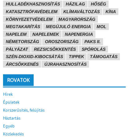
HULLADÉKHASZNOSÍTÁS
HÁZILAG
HŐSÉG
KATASZTRÓFAVÉDELEM
KLÍMAVÁLTOZÁS
KÍNA
KÖRNYEZETVÉDELEM
MAGYARORSZÁG
MEGTAKARÍTÁS
MEGÚJULÓ ENERGIA
MOL
NAPELEM
NAPELEMEK
NAPENERGIA
NÉMETORSZÁG
OROSZORSZÁG
PAKS II.
PÁLYÁZAT
REZSICSÖKKENTÉS
SPÓROLÁS
SZÉN-DIOXID-KIBOCSÁTÁS
TIPPEK
TÁMOGATÁS
ÁRCSÖKKENÉS
ÚJRAHASZNOSÍTÁS
ROVATOK
Hírek
Épületek
Korszerűsítés, felújítás
Háztartás
Egyéb
Közlekedés