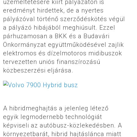
üzemeltetésére kiírt pályázaton is
eredményt hirdettek, de a nyertes
pályázóval történő szerződéskötés végül
a pályázó hibájából meghiúsult. Ezzel
párhuzamosan a BKK és a Budavári
Önkormányzat együttműködésével zajlik
elektromos és dízelmotoros midibuszok
tervezetten uniós finanszírozású
közbeszerzési eljárása.
A hibridmeghajtás a jelenleg létező
egyik legmodernebb technológiát
képviseli az autóbusz-közlekedésben. A
környezetbarát, hibrid hajtáslánca miatt