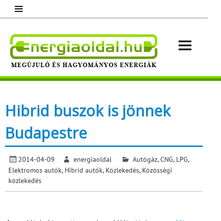
Skip
to
content
Energ
Megújuló és hagyományos energiák.
Minden, ami energia!
Hibrid buszok is jönnek
Budapestre
2014-04-09
energiaoldal
Autógáz, CNG, LPG
,
Elektromos autók
,
Hibrid autók
,
Közlekedés
,
Közösségi
közlekedés