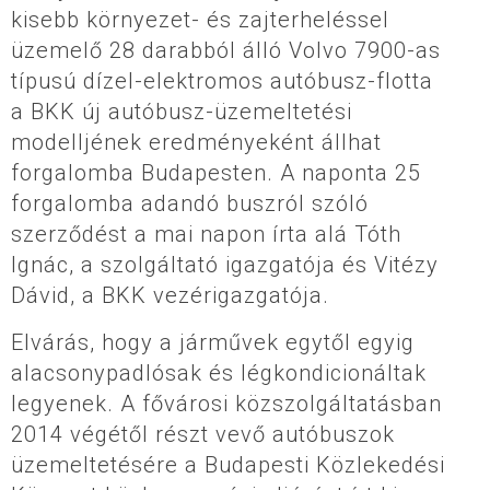
kisebb környezet- és zajterheléssel
üzemelő 28 darabból álló Volvo 7900-as
típusú dízel-elektromos autóbusz-flotta
a BKK új autóbusz-üzemeltetési
modelljének eredményeként állhat
forgalomba Budapesten. A naponta 25
forgalomba adandó buszról szóló
szerződést a mai napon írta alá Tóth
Ignác, a szolgáltató igazgatója és Vitézy
Dávid, a BKK vezérigazgatója.
Elvárás, hogy a járművek egytől egyig
alacsonypadlósak és légkondicionáltak
legyenek. A fővárosi közszolgáltatásban
2014 végétől részt vevő autóbuszok
üzemeltetésére a Budapesti Közlekedési