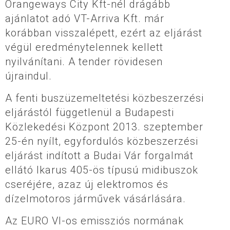
Orangeways City Kft-nél drágább
ajánlatot adó VT-Arriva Kft. már
korábban visszalépett, ezért az eljárást
végül eredménytelennek kellett
nyilvánítani. A tender rövidesen
újraindul.
A fenti buszüzemeltetési közbeszerzési
eljárástól függetlenül a Budapesti
Közlekedési Központ 2013. szeptember
25-én nyílt, egyfordulós közbeszerzési
eljárást indított a Budai Vár forgalmát
ellátó Ikarus 405-ös típusú midibuszok
cseréjére, azaz új elektromos és
dízelmotoros járművek vásárlására.
Az EURO VI-os emissziós normának