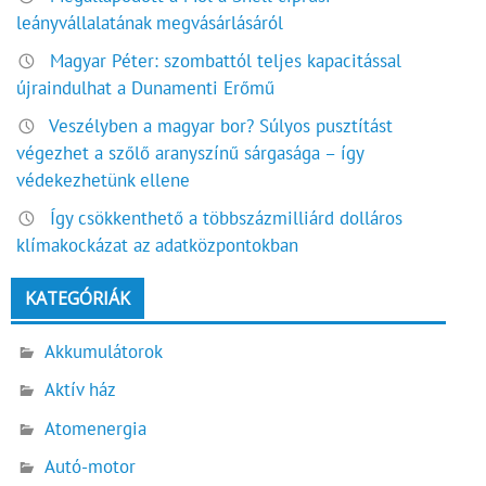
leányvállalatának megvásárlásáról
Magyar Péter: szombattól teljes kapacitással
újraindulhat a Dunamenti Erőmű
Veszélyben a magyar bor? Súlyos pusztítást
végezhet a szőlő aranyszínű sárgasága – így
védekezhetünk ellene
Így csökkenthető a többszázmilliárd dolláros
klímakockázat az adatközpontokban
KATEGÓRIÁK
Akkumulátorok
Aktív ház
Atomenergia
Autó-motor