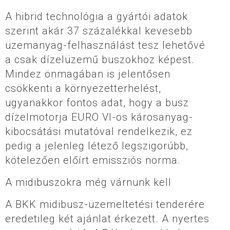
A hibrid technológia a gyártói adatok
szerint akár 37 százalékkal kevesebb
üzemanyag-felhasználást tesz lehetővé
a csak dízelüzemű buszokhoz képest.
Mindez önmagában is jelentősen
csökkenti a környezetterhelést,
ugyanakkor fontos adat, hogy a busz
dízelmotorja EURO VI-os károsanyag-
kibocsátási mutatóval rendelkezik, ez
pedig a jelenleg létező legszigorúbb,
kötelezően előírt emissziós norma.
A midibuszokra még várnunk kell
A BKK midibusz-üzemeltetési tenderére
eredetileg két ajánlat érkezett. A nyertes