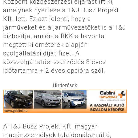
Központ közbeszerzési eljárást írt ki,
amelynek nyertese a T&J Busz Projekt
Kft. lett. Ez azt jelenti, hogy a
járműveket és a járművezetőket is a T&J
biztosítja, amiért a BKK a havonta
megtett kilométerek alapján
szolgáltatási díjat fizet. A
közszolgáltatási szerződés 8 éves
időtartamra + 2 éves opcióra szól.
Hirdetések
A T&J Busz Projekt Kft. magyar
magánszemélyek tulajdonában álló,