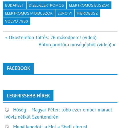
BUDAPEST
DÍZEL-ELEKTROMOS
ELEKTROMOS BUSZOK
ELEKTROMOS MIDIBUSZOK
EURO VI
HIBRIDBUSZ
VOLVO 7900
Bejegyzés
« Okostelefon-töltés: 26 másodperc! (videó)
Bútorgarnitúra mosógépből (videó) »
navigáció
FACEBOOK
LEGFRISSEBB HÍREK
Hőség – Magyar Péter: több ezer ember maradt
ivóvíz nélkül Szentendrén
Megállapodott a Mol a Shell ciprusi