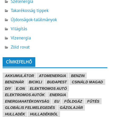
Szélenergia
Takarékosság tippek
Újdonságok-találmányok
Világítás
Vízenergia
Zöld rovat
CÍMKEFELHŐ
AKKUMULÁTOR
ATOMENERGIA
BENZIN
BENZINÁR
BICIKLI
BUDAPEST
CSINÁLD MAGAD
DIY
E.ON
ELEKTROMOS AUTÓ
ELEKTROMOS AUTÓK
ENERGIA
ENERGIAHATÉKONYSÁG
EU
FÖLDGÁZ
FŰTÉS
GLOBÁLIS FELMELEGEDÉS
GÁZOLAJÁR
HULLADÉK
HULLADÉKBÓL