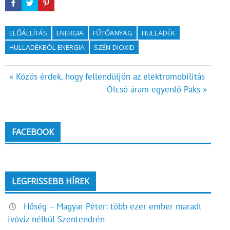
ELŐÁLLÍTÁS
ENERGIA
FŰTŐANYAG
HULLADÉK
HULLADÉKBÓL ENERGIA
SZÉN-DIOXID
Bejegyzés
« Közös érdek, hogy fellendüljön az elektromobilitás
Olcsó áram egyenlő Paks »
navigáció
FACEBOOK
LEGFRISSEBB HÍREK
Hőség – Magyar Péter: több ezer ember maradt
ivóvíz nélkül Szentendrén