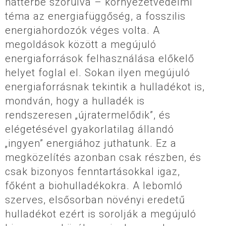
háttérbe szorulva – környezetvédelmi
téma az energiafüggőség, a fosszilis
energiahordozók véges volta. A
megoldások között a megújuló
energiaforrások felhasználása előkelő
helyet foglal el. Sokan ilyen megújuló
energiaforrásnak tekintik a hulladékot is,
mondván, hogy a hulladék is
rendszeresen „újratermelődik”, és
elégetésével gyakorlatilag állandó
„ingyen” energiához juthatunk. Ez a
megközelítés azonban csak részben, és
csak bizonyos fenntartásokkal igaz,
főként a biohulladékokra. A lebomló
szerves, elsősorban növényi eredetű
hulladékot ezért is sorolják a megújuló