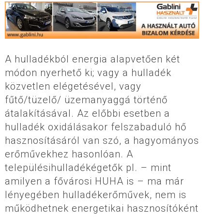
A hulladékból energia alapvetően két
módon nyerhető ki; vagy a hulladék
közvetlen elégetésével, vagy
fűtő/tüzelő/ üzemanyaggá történő
átalakításával. Az előbbi esetben a
hulladék oxidálásakor felszabaduló hő
hasznosításáról van szó, a hagyományos
erőművekhez hasonlóan. A
településihulladékégetők pl. – mint
amilyen a fővárosi HUHA is – ma már
lényegében hulladékerőművek, nem is
működhetnek energetikai hasznosítóként