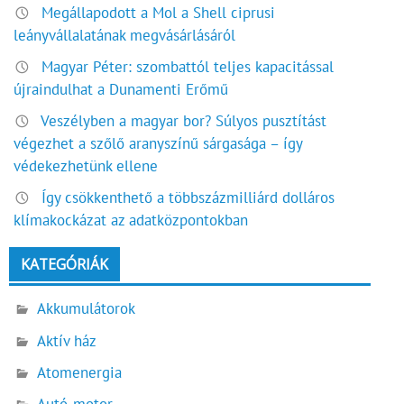
Megállapodott a Mol a Shell ciprusi
leányvállalatának megvásárlásáról
Magyar Péter: szombattól teljes kapacitással
újraindulhat a Dunamenti Erőmű
Veszélyben a magyar bor? Súlyos pusztítást
végezhet a szőlő aranyszínű sárgasága – így
védekezhetünk ellene
Így csökkenthető a többszázmilliárd dolláros
klímakockázat az adatközpontokban
KATEGÓRIÁK
Akkumulátorok
Aktív ház
Atomenergia
Autó-motor