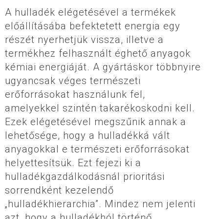
A hulladék elégetésével a termékek
előállításába befektetett energia egy
részét nyerhetjük vissza, illetve a
termékhez felhasznált éghető anyagok
kémiai energiáját. A gyártáskor többnyire
ugyancsak véges természeti
erőforrásokat használunk fel,
amelyekkel szintén takarékoskodni kell.
Ezek elégetésével megszűnik annak a
lehetősége, hogy a hulladékká vált
anyagokkal e természeti erőforrásokat
helyettesítsük. Ezt fejezi ki a
hulladékgazdálkodásnál prioritási
sorrendként kezelendő
„hulladékhierarchia”. Mindez nem jelenti
azt, hogy a hulladékból történő