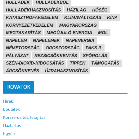
HULLADÉK
HULLADÉKBÓL
HULLADÉKHASZNOSÍTÁS
HÁZILAG
HŐSÉG
KATASZTRÓFAVÉDELEM
KLÍMAVÁLTOZÁS
KÍNA
KÖRNYEZETVÉDELEM
MAGYARORSZÁG
MEGTAKARÍTÁS
MEGÚJULÓ ENERGIA
MOL
NAPELEM
NAPELEMEK
NAPENERGIA
NÉMETORSZÁG
OROSZORSZÁG
PAKS II.
PÁLYÁZAT
REZSICSÖKKENTÉS
SPÓROLÁS
SZÉN-DIOXID-KIBOCSÁTÁS
TIPPEK
TÁMOGATÁS
ÁRCSÖKKENÉS
ÚJRAHASZNOSÍTÁS
ROVATOK
Hírek
Épületek
Korszerűsítés, felújítás
Háztartás
Egyéb