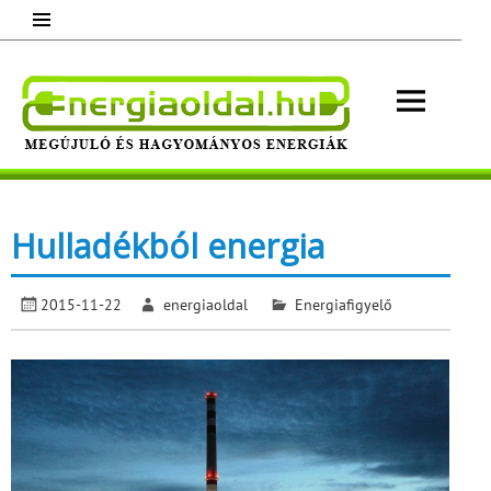
Skip
to
content
Energ
Megújuló és hagyományos energiák.
Minden, ami energia!
Hulladékból energia
2015-11-22
energiaoldal
Energiafigyelő