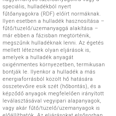
speciális, hulladékból nyert
fűtőanyagokra (RDF) előírt normáknak.
Ilyen esetben a hulladék hasznosítása –
fűtő/tüzelő/üzemanyaggá alakítása –
már ebben a fázisban megtörténik,
megszűnik hulladéknak lenni. Az égetés
mellett léteznek olyan eljárások is,
amelyek a hulladék anyagát
oxigénmentes környezetben, termikusan
bontják le. Ilyenkor a hulladék a más
energiaforrásból közölt hő hatására
összetevőire esik szét (hőbontás), és a
képződő anyagok megfelelően irányított
leválasztásával vegyipari alapanyagok,
vagy akár fűtő/tüzelő/üzemanyagok is
előállíthatók. Az eljárásokat elsősorban