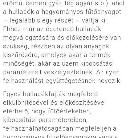
erőmű, cementgyár, téglagyár stb.), ahol
a hulladék a hagyományos fűtőanyagot
– legalábbis egy részét – váltja ki.
Ehhez már az égetendő hulladék
megválogatására és előkezelésére van
szükség, részben az olyan anyagok
kiszűrésére, amelyek akár a termék
minőségét, akár az üzem kibocsátási
paramétereit veszélyeztetnék. Az ilyen
felhasználást együttégetésnek nevezik.
Egyes hulladékfajták megfelelő
elkülönítésével és előkészítésével
elérhető, hogy fűtőértékében,
kibocsátási paramétereiben,
felhasználhatóságában megfeleljen a
hagyományos tüzelőanyagokra vagy a