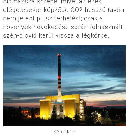
biomassza körébe, mivel az ezek
elégetésekor képződő CO2 hosszú távon
nem jelent plusz terhelést; csak a
növények növekedése során felhasznált
szén-dioxid kerül vissza a légkörbe.
Kép: fkf.h