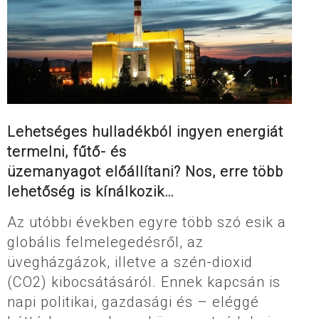
Lehetséges
hulladékból ingyen
energiát
termelni,
fűtő- és
üzemanyagot
előállítani? Nos, erre
több
lehetőség is
kínálkozik…
Az utóbbi években egyre több szó esik a
globális felmelegedésről, az
üvegházgázok, illetve a szén-dioxid
(CO2) kibocsátásáról. Ennek kapcsán is
napi politikai, gazdasági és – eléggé