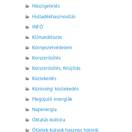
Hőszigetelés
Hulladékhasznosítás
INFÓ
Klímaváltozás
Környezetvédelem
Korszerűsítés
Korszerűsítés, felújítás
Közlekedés
Közösségi közlekedés
Megújuló energiák
Napenergia
Oktatás-kultúra
Ötletek-kütyük-hasznos holmik