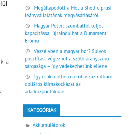
lül
Megállapodott a Mol a Shell ciprusi
leányvállalatának megvásárlásáról
Magyar Péter: szombattól teljes
kapacitással újraindulhat a Dunamenti
Erőmű
Veszélyben a magyar bor? Súlyos
pusztítást végezhet a szőlő aranyszínű
ák a
sárgasága – így védekezhetünk ellene
Így csökkenthető a többszázmilliárd
dolláros klímakockázat az
,
adatközpontokban
KATEGÓRIÁK
Akkumulátorok