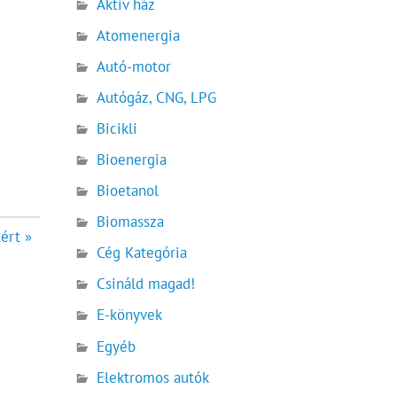
Aktív ház
Atomenergia
Autó-motor
Autógáz, CNG, LPG
Bicikli
Bioenergia
Bioetanol
Biomassza
ért »
Cég Kategória
Csináld magad!
E-könyvek
Egyéb
Elektromos autók