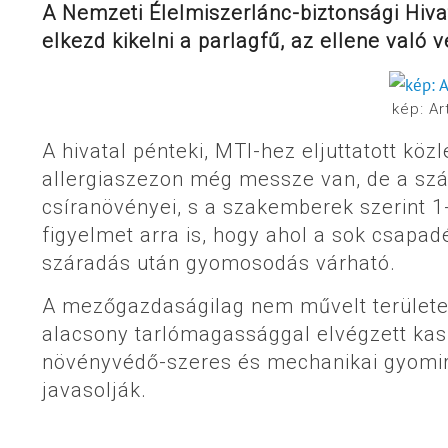
A Nemzeti Élelmiszerlánc-biztonsági Hivat
elkezd kikelni a parlagfű, az ellene való 
kép: Ar
A hivatal pénteki, MTI-hez eljuttatott kö
allergiaszezon még messze van, de a sz
csíranövényei, s a szakemberek szerint 1
figyelmet arra is, hogy ahol a sok csapadé
száradás után gyomosodás várható.
A mezőgazdaságilag nem művelt területek
alacsony tarlómagassággal elvégzett kasz
növényvédő-szeres és mechanikai gyomir
javasolják.