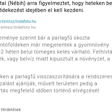
al (Nébih) arra figyelmeztet, hogy heteken be
védekezést idejében el kell kezdeni.
temisz/indafoto.hu
zleménye szerint bár a parlagfű okozta
ántóföldeken már megjelentek a gyomnövény
-2 héten belül tömeges kelés várható. Felhívt
k, vagy belvíz miatt kipusztult a növényzet, a
en a parlagfű visszaszorítására a rendszeres
álást ajánlják, művelt területen pedig a
tás megfelelő időben történő elvégzését
Hirdetések