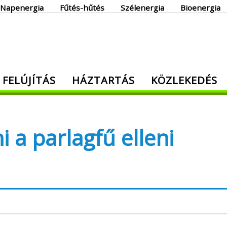
Napenergia
Fűtés-hűtés
Szélenergia
Bioenergia
giaoldal
 FELÚJÍTÁS
HÁZTARTÁS
KÖZLEKEDÉS
den, ami energia!
i a parlagfű elleni