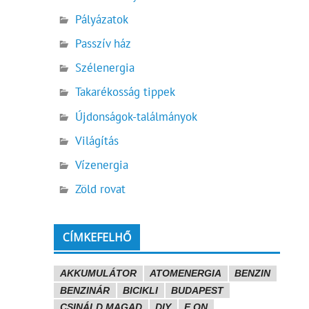
Pályázatok
Passzív ház
Szélenergia
Takarékosság tippek
Újdonságok-találmányok
Világítás
Vízenergia
Zöld rovat
CÍMKEFELHŐ
AKKUMULÁTOR
ATOMENERGIA
BENZIN
BENZINÁR
BICIKLI
BUDAPEST
CSINÁLD MAGAD
DIY
E.ON