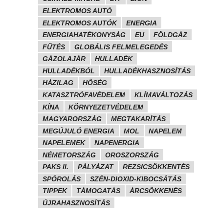
ELEKTROMOS AUTÓ
ELEKTROMOS AUTÓK
ENERGIA
ENERGIAHATÉKONYSÁG
EU
FÖLDGÁZ
FŰTÉS
GLOBÁLIS FELMELEGEDÉS
GÁZOLAJÁR
HULLADÉK
HULLADÉKBÓL
HULLADÉKHASZNOSÍTÁS
HÁZILAG
HŐSÉG
KATASZTRÓFAVÉDELEM
KLÍMAVÁLTOZÁS
KÍNA
KÖRNYEZETVÉDELEM
MAGYARORSZÁG
MEGTAKARÍTÁS
MEGÚJULÓ ENERGIA
MOL
NAPELEM
NAPELEMEK
NAPENERGIA
NÉMETORSZÁG
OROSZORSZÁG
PAKS II.
PÁLYÁZAT
REZSICSÖKKENTÉS
SPÓROLÁS
SZÉN-DIOXID-KIBOCSÁTÁS
TIPPEK
TÁMOGATÁS
ÁRCSÖKKENÉS
ÚJRAHASZNOSÍTÁS