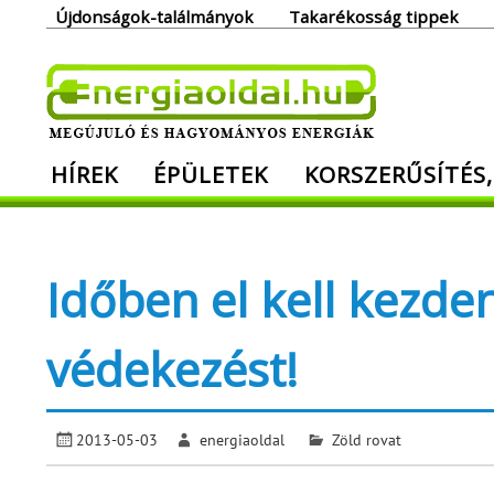
Skip
Újdonságok-találmányok
Takarékosság tippek
to
content
Ener
HÍREK
ÉPÜLETEK
KORSZERŰSÍTÉS,
Megújuló és hagyományos energiák. Min
Időben el kell kezden
védekezést!
2013-05-03
energiaoldal
Zöld rovat