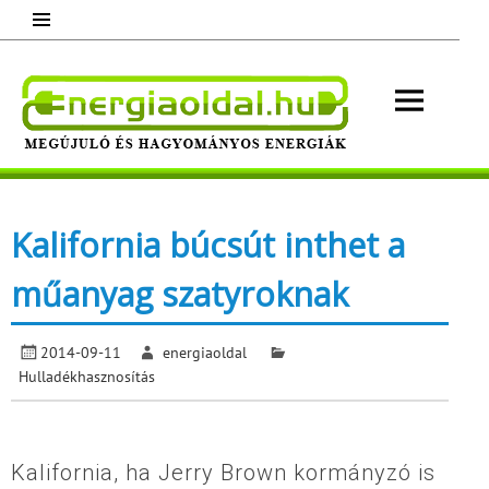
Skip
to
content
Energ
Megújuló és hagyományos energiák.
Minden, ami energia!
Kalifornia búcsút inthet a
műanyag szatyroknak
2014-09-11
energiaoldal
Hulladékhasznosítás
Kalifornia, ha Jerry Brown kormányzó is