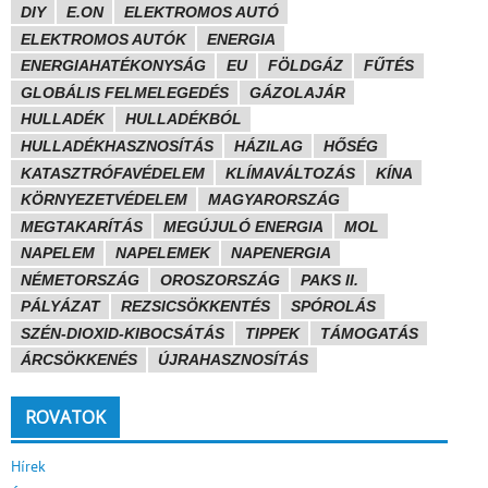
DIY
E.ON
ELEKTROMOS AUTÓ
ELEKTROMOS AUTÓK
ENERGIA
ENERGIAHATÉKONYSÁG
EU
FÖLDGÁZ
FŰTÉS
GLOBÁLIS FELMELEGEDÉS
GÁZOLAJÁR
HULLADÉK
HULLADÉKBÓL
HULLADÉKHASZNOSÍTÁS
HÁZILAG
HŐSÉG
KATASZTRÓFAVÉDELEM
KLÍMAVÁLTOZÁS
KÍNA
KÖRNYEZETVÉDELEM
MAGYARORSZÁG
MEGTAKARÍTÁS
MEGÚJULÓ ENERGIA
MOL
NAPELEM
NAPELEMEK
NAPENERGIA
NÉMETORSZÁG
OROSZORSZÁG
PAKS II.
PÁLYÁZAT
REZSICSÖKKENTÉS
SPÓROLÁS
SZÉN-DIOXID-KIBOCSÁTÁS
TIPPEK
TÁMOGATÁS
ÁRCSÖKKENÉS
ÚJRAHASZNOSÍTÁS
ROVATOK
Hírek