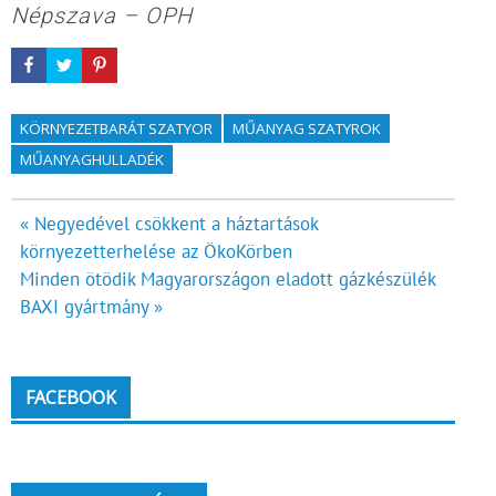
Népszava – OPH
KÖRNYEZETBARÁT SZATYOR
MŰANYAG SZATYROK
MŰANYAGHULLADÉK
Bejegyzés
« Negyedével csökkent a háztartások
környezetterhelése az ÖkoKörben
navigáció
Minden ötödik Magyarországon eladott gázkészülék
BAXI gyártmány »
FACEBOOK