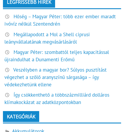
LEGFRISSEBB HÍREK
Hőség – Magyar Péter: több ezer ember maradt
ivóvíz nélkül Szentendrén
Megállapodott a Mol a Shell ciprusi
leányvállalatának megvásárlásáról
Magyar Péter: szombattól teljes kapacitással
újraindulhat a Dunamenti Erőmű
Veszélyben a magyar bor? Súlyos pusztítást
végezhet a szőlő aranyszínű sárgasága – így
védekezhetünk ellene
Így csökkenthető a többszázmilliárd dolláros
klímakockázat az adatközpontokban
KATEGÓRIÁK
Akkumulátorok