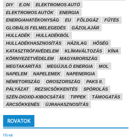
DIY
E.ON
ELEKTROMOS AUTÓ
ELEKTROMOS AUTÓK
ENERGIA
ENERGIAHATÉKONYSÁG
EU
FÖLDGÁZ
FŰTÉS
GLOBÁLIS FELMELEGEDÉS
GÁZOLAJÁR
HULLADÉK
HULLADÉKBÓL
HULLADÉKHASZNOSÍTÁS
HÁZILAG
HŐSÉG
KATASZTRÓFAVÉDELEM
KLÍMAVÁLTOZÁS
KÍNA
KÖRNYEZETVÉDELEM
MAGYARORSZÁG
MEGTAKARÍTÁS
MEGÚJULÓ ENERGIA
MOL
NAPELEM
NAPELEMEK
NAPENERGIA
NÉMETORSZÁG
OROSZORSZÁG
PAKS II.
PÁLYÁZAT
REZSICSÖKKENTÉS
SPÓROLÁS
SZÉN-DIOXID-KIBOCSÁTÁS
TIPPEK
TÁMOGATÁS
ÁRCSÖKKENÉS
ÚJRAHASZNOSÍTÁS
ROVATOK
Hírek