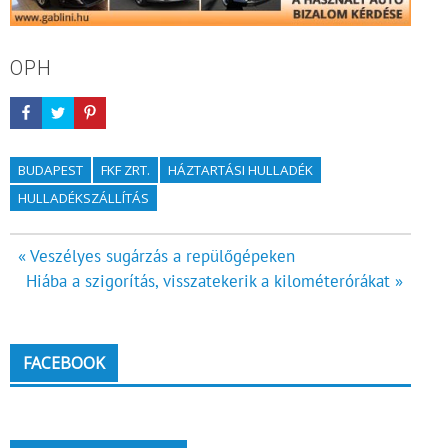
OPH
BUDAPEST
FKF ZRT.
HÁZTARTÁSI HULLADÉK
HULLADÉKSZÁLLÍTÁS
Bejegyzés
« Veszélyes sugárzás a repülőgépeken
Hiába a szigorítás, visszatekerik a kilométerórákat »
navigáció
FACEBOOK