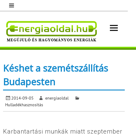
Skip
to
content
Energ
Megújuló és hagyományos energiák.
Minden, ami energia!
Késhet a szemétszállítás
Budapesten
2014-09-05
energiaoldal
Hulladékhasznosítás
Karbantartási munkák miatt szeptember