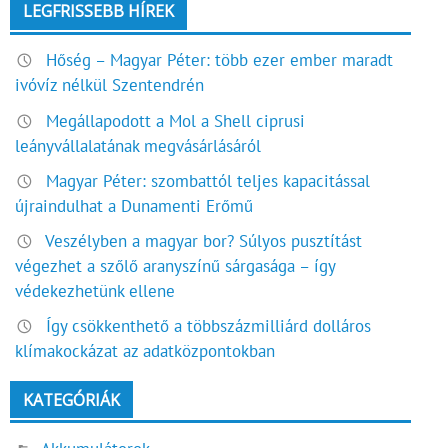
LEGFRISSEBB HÍREK
Hőség – Magyar Péter: több ezer ember maradt
ivóvíz nélkül Szentendrén
Megállapodott a Mol a Shell ciprusi
leányvállalatának megvásárlásáról
Magyar Péter: szombattól teljes kapacitással
újraindulhat a Dunamenti Erőmű
Veszélyben a magyar bor? Súlyos pusztítást
végezhet a szőlő aranyszínű sárgasága – így
védekezhetünk ellene
Így csökkenthető a többszázmilliárd dolláros
klímakockázat az adatközpontokban
KATEGÓRIÁK