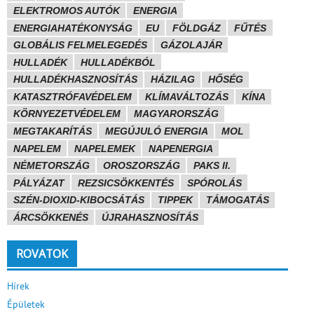
ELEKTROMOS AUTÓK
ENERGIA
ENERGIAHATÉKONYSÁG
EU
FÖLDGÁZ
FŰTÉS
GLOBÁLIS FELMELEGEDÉS
GÁZOLAJÁR
HULLADÉK
HULLADÉKBÓL
HULLADÉKHASZNOSÍTÁS
HÁZILAG
HŐSÉG
KATASZTRÓFAVÉDELEM
KLÍMAVÁLTOZÁS
KÍNA
KÖRNYEZETVÉDELEM
MAGYARORSZÁG
MEGTAKARÍTÁS
MEGÚJULÓ ENERGIA
MOL
NAPELEM
NAPELEMEK
NAPENERGIA
NÉMETORSZÁG
OROSZORSZÁG
PAKS II.
PÁLYÁZAT
REZSICSÖKKENTÉS
SPÓROLÁS
SZÉN-DIOXID-KIBOCSÁTÁS
TIPPEK
TÁMOGATÁS
ÁRCSÖKKENÉS
ÚJRAHASZNOSÍTÁS
ROVATOK
Hírek
Épületek