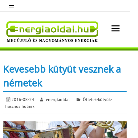
Skip
to
content
Energ
Megújuló és hagyományos energiák.
Minden, ami energia!
Kevesebb kütyüt vesznek a
németek
2016-08-24
energiaoldal
Ötletek-kütyük-
hasznos holmik