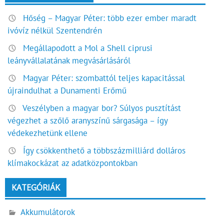
Hőség – Magyar Péter: több ezer ember maradt
ivóvíz nélkül Szentendrén
Megállapodott a Mol a Shell ciprusi
leányvállalatának megvásárlásáról
Magyar Péter: szombattól teljes kapacitással
újraindulhat a Dunamenti Erőmű
Veszélyben a magyar bor? Súlyos pusztítást
végezhet a szőlő aranyszínű sárgasága – így
védekezhetünk ellene
Így csökkenthető a többszázmilliárd dolláros
klímakockázat az adatközpontokban
KATEGÓRIÁK
Akkumulátorok