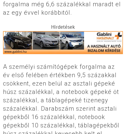
forgalma még 6,6 százalékkal maradt el
az egy évvel korábbitól.
Hirdetések
A személyi számítógépek forgalma az
év első felében értékben 9,5 százakkal
csökkent, ezen belül az asztali gépeké
húsz százalékkal, a notebook gépeké öt
százalékkal, a táblagépeké tizenegy
százalékkal. Darabszám szerint asztali
gépekből 16 százalékkal, notebook
gépekből 10 százalékkal, táblagépekből
húsz százalékkal kevesebb kelt el.