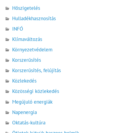
Hőszigetelés
Hulladékhasznosítás
INFÓ
Klímaváltozás
Környezetvédelem
Korszerűsítés
Korszerűsítés, felújítás
Közlekedés
Közösségi közlekedés
Megújuló energiák
Napenergia
Oktatás-kultúra
Ötletek-kütyük-hasznos holmik