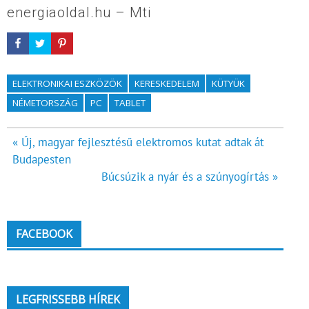
energiaoldal.hu – Mti
ELEKTRONIKAI ESZKÖZÖK
KERESKEDELEM
KÜTYÜK
NÉMETORSZÁG
PC
TABLET
Bejegyzés
« Új, magyar fejlesztésű elektromos kutat adtak át
Budapesten
navigáció
Búcsúzik a nyár és a szúnyogírtás »
FACEBOOK
LEGFRISSEBB HÍREK