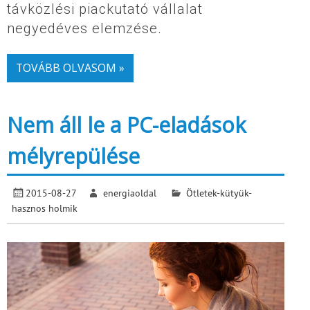
távközlési piackutató vállalat
negyedéves elemzése.
TOVÁBB OLVASOM »
Nem áll le a PC-eladások
mélyrepülése
2015-08-27
energiaoldal
Ötletek-kütyük-
hasznos holmik