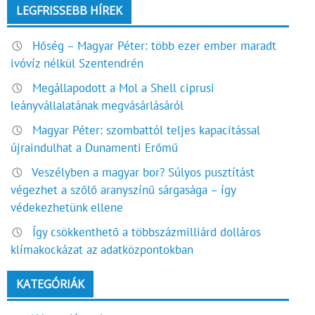
LEGFRISSEBB HÍREK
Hőség – Magyar Péter: több ezer ember maradt
ivóvíz nélkül Szentendrén
Megállapodott a Mol a Shell ciprusi
leányvállalatának megvásárlásáról
Magyar Péter: szombattól teljes kapacitással
újraindulhat a Dunamenti Erőmű
Veszélyben a magyar bor? Súlyos pusztítást
végezhet a szőlő aranyszínű sárgasága – így
védekezhetünk ellene
Így csökkenthető a többszázmilliárd dolláros
klímakockázat az adatközpontokban
KATEGÓRIÁK