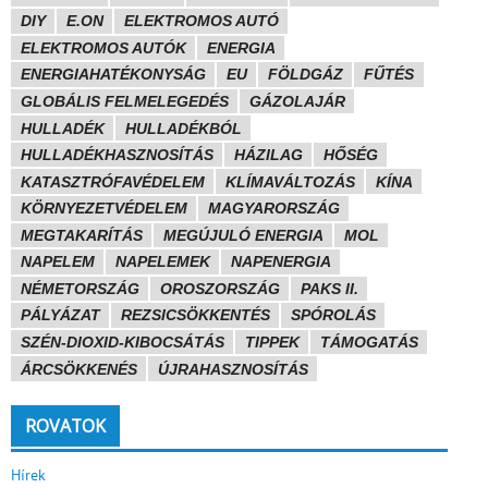
DIY
E.ON
ELEKTROMOS AUTÓ
ELEKTROMOS AUTÓK
ENERGIA
ENERGIAHATÉKONYSÁG
EU
FÖLDGÁZ
FŰTÉS
GLOBÁLIS FELMELEGEDÉS
GÁZOLAJÁR
HULLADÉK
HULLADÉKBÓL
HULLADÉKHASZNOSÍTÁS
HÁZILAG
HŐSÉG
KATASZTRÓFAVÉDELEM
KLÍMAVÁLTOZÁS
KÍNA
KÖRNYEZETVÉDELEM
MAGYARORSZÁG
MEGTAKARÍTÁS
MEGÚJULÓ ENERGIA
MOL
NAPELEM
NAPELEMEK
NAPENERGIA
NÉMETORSZÁG
OROSZORSZÁG
PAKS II.
PÁLYÁZAT
REZSICSÖKKENTÉS
SPÓROLÁS
SZÉN-DIOXID-KIBOCSÁTÁS
TIPPEK
TÁMOGATÁS
ÁRCSÖKKENÉS
ÚJRAHASZNOSÍTÁS
ROVATOK
Hírek