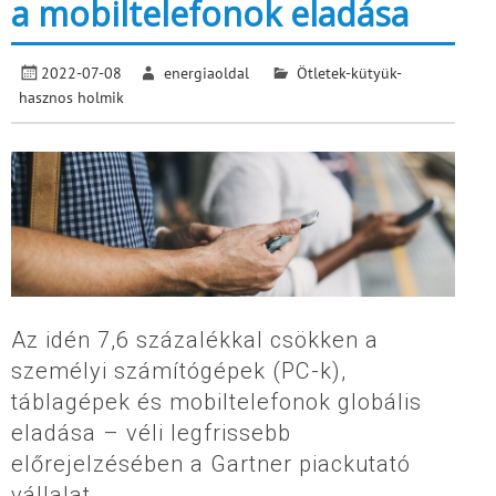
a mobiltelefonok eladása
2022-07-08
energiaoldal
Ötletek-kütyük-
hasznos holmik
Az idén 7,6 százalékkal csökken a
személyi számítógépek (PC-k),
táblagépek és mobiltelefonok globális
eladása – véli legfrissebb
előrejelzésében a Gartner piackutató
vállalat.