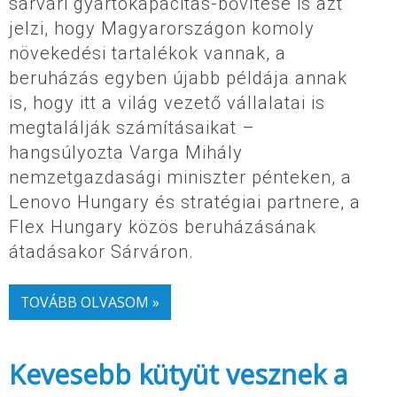
sárvári gyártókapacitás-bővítése is azt
jelzi, hogy Magyarországon komoly
növekedési tartalékok vannak, a
beruházás egyben újabb példája annak
is, hogy itt a világ vezető vállalatai is
megtalálják számításaikat –
hangsúlyozta Varga Mihály
nemzetgazdasági miniszter pénteken, a
Lenovo Hungary és stratégiai partnere, a
Flex Hungary közös beruházásának
átadásakor Sárváron.
TOVÁBB OLVASOM »
Kevesebb kütyüt vesznek a