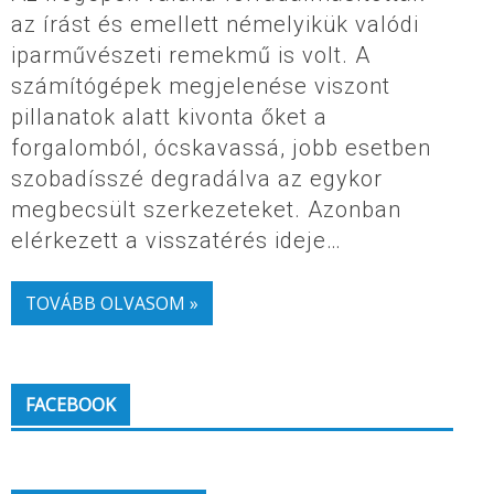
az írást és emellett némelyikük valódi
iparművészeti remekmű is volt. A
számítógépek megjelenése viszont
pillanatok alatt kivonta őket a
forgalomból, ócskavassá, jobb esetben
szobadísszé degradálva az egykor
megbecsült szerkezeteket. Azonban
elérkezett a visszatérés ideje…
TOVÁBB OLVASOM »
FACEBOOK