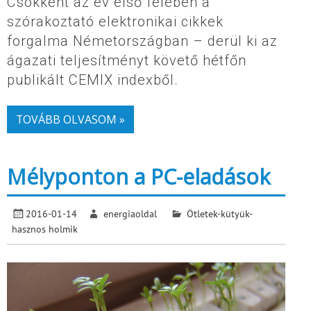
Csökkent az év első felében a
szórakoztató elektronikai cikkek
forgalma Németországban – derül ki az
ágazati teljesítményt követő hétfőn
publikált CEMIX indexből.
TOVÁBB OLVASOM »
Mélyponton a PC-eladások
2016-01-14
energiaoldal
Ötletek-kütyük-
hasznos holmik