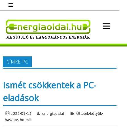
Skip
to
content
Energ
Megújuló és hagyományos energiák.
Minden, ami energia!
CÍMKE:
PC
Ismét csökkentek a PC-
eladások
2023-01-13
energiaoldal
Ötletek-kütyük-
hasznos holmik