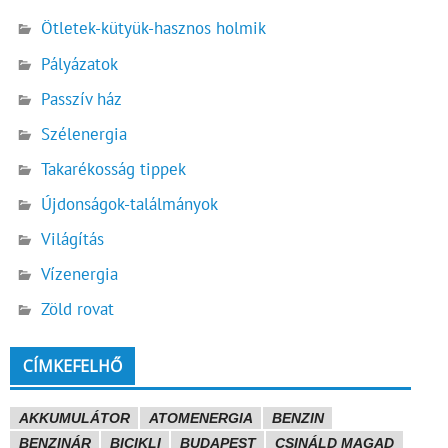
Ötletek-kütyük-hasznos holmik
Pályázatok
Passzív ház
Szélenergia
Takarékosság tippek
Újdonságok-találmányok
Világítás
Vízenergia
Zöld rovat
CÍMKEFELHŐ
AKKUMULÁTOR
ATOMENERGIA
BENZIN
BENZINÁR
BICIKLI
BUDAPEST
CSINÁLD MAGAD