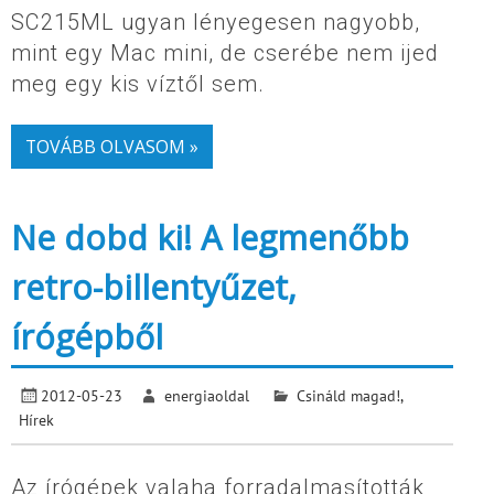
SC215ML ugyan lényegesen nagyobb,
mint egy Mac mini, de cserébe nem ijed
meg egy kis víztől sem.
TOVÁBB OLVASOM »
Ne dobd ki! A legmenőbb
retro-billentyűzet,
írógépből
2012-05-23
energiaoldal
Csináld magad!
,
Hírek
Az írógépek valaha forradalmasították