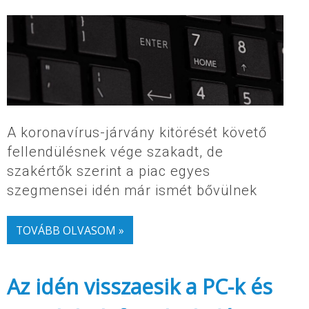
A koronavírus-járvány kitörését követő
fellendülésnek vége szakadt, de
szakértők szerint a piac egyes
szegmensei idén már ismét bővülnek
TOVÁBB OLVASOM »
Az idén visszaesik a PC-k és