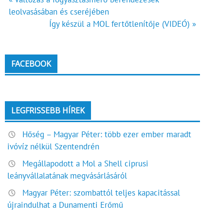
Bejegyzés
leolvasásában és cseréjében
navigáció
Így készül a MOL fertőtlenítője (VIDEÓ) »
FACEBOOK
LEGFRISSEBB HÍREK
Hőség – Magyar Péter: több ezer ember maradt
ivóvíz nélkül Szentendrén
Megállapodott a Mol a Shell ciprusi
leányvállalatának megvásárlásáról
Magyar Péter: szombattól teljes kapacitással
újraindulhat a Dunamenti Erőmű