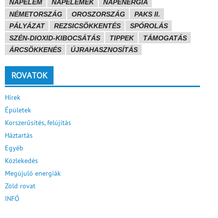
NAPELEM
NAPELEMEK
NAPENERGIA
NÉMETORSZÁG
OROSZORSZÁG
PAKS II.
PÁLYÁZAT
REZSICSÖKKENTÉS
SPÓROLÁS
SZÉN-DIOXID-KIBOCSÁTÁS
TIPPEK
TÁMOGATÁS
ÁRCSÖKKENÉS
ÚJRAHASZNOSÍTÁS
ROVATOK
Hírek
Épületek
Korszerűsítés, felújítás
Háztartás
Egyéb
Közlekedés
Megújuló energiák
Zöld rovat
INFÓ