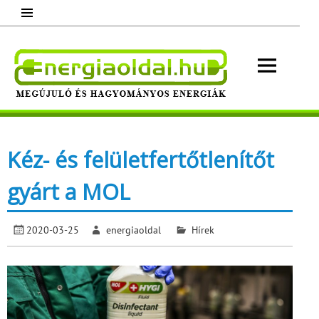
Skip
to
content
Energ
Megújuló és hagyományos energiák.
Minden, ami energia!
Kéz- és felületfertőtlenítőt
gyárt a MOL
2020-03-25
energiaoldal
Hírek