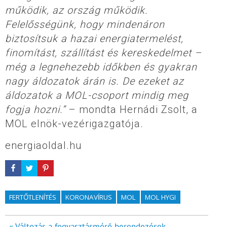
működik, az ország működik.
Felelősségünk, hogy mindenáron
biztosítsuk a hazai energiatermelést,
finomítást, szállítást és kereskedelmet –
még a legnehezebb időkben és gyakran
nagy áldozatok árán is. De ezeket az
áldozatok a MOL-csoport mindig meg
fogja hozni.”
– mondta Hernádi Zsolt, a
MOL elnök-vezérigazgatója.
energiaoldal.hu
FERTŐTLENÍTÉS
KORONAVÍRUS
MOL
MOL HYGI
« Változás a fogyasztásmérő berendezések