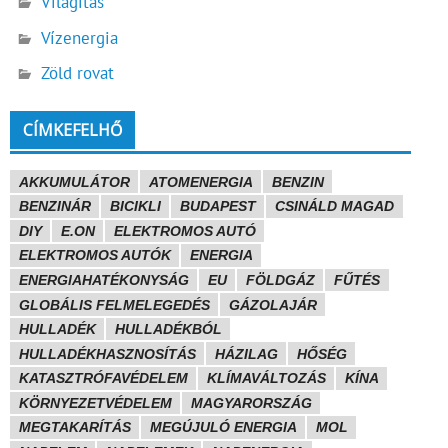
Világítás
Vízenergia
Zöld rovat
CÍMKEFELHŐ
AKKUMULÁTOR
ATOMENERGIA
BENZIN
BENZINÁR
BICIKLI
BUDAPEST
CSINÁLD MAGAD
DIY
E.ON
ELEKTROMOS AUTÓ
ELEKTROMOS AUTÓK
ENERGIA
ENERGIAHATÉKONYSÁG
EU
FÖLDGÁZ
FŰTÉS
GLOBÁLIS FELMELEGEDÉS
GÁZOLAJÁR
HULLADÉK
HULLADÉKBÓL
HULLADÉKHASZNOSÍTÁS
HÁZILAG
HŐSÉG
KATASZTRÓFAVÉDELEM
KLÍMAVÁLTOZÁS
KÍNA
KÖRNYEZETVÉDELEM
MAGYARORSZÁG
MEGTAKARÍTÁS
MEGÚJULÓ ENERGIA
MOL