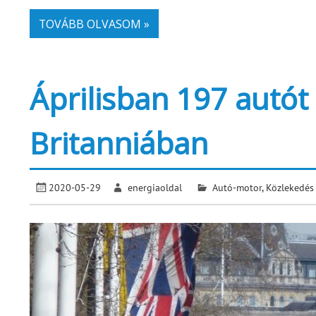
TOVÁBB OLVASOM »
Áprilisban 197 autót
Britanniában
2020-05-29
energiaoldal
Autó-motor
,
Közlekedés