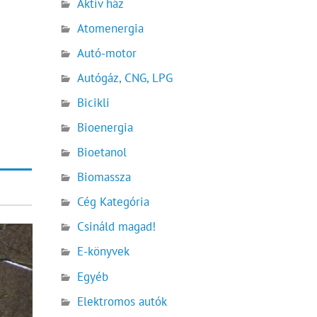
Aktív ház
Atomenergia
Autó-motor
Autógáz, CNG, LPG
Bicikli
Bioenergia
Bioetanol
Biomassza
Cég Kategória
Csináld magad!
E-könyvek
Egyéb
Elektromos autók