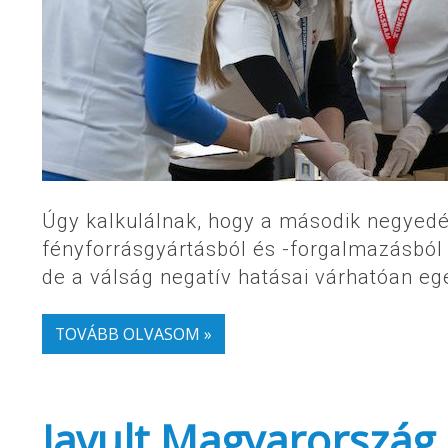
Úgy kalkulálnak, hogy a második negyedé
fényforrásgyártásból és -forgalmazásból
de a válság negatív hatásai várhatóan e
TOVÁBB OLVASOM »
Javult Magyarország