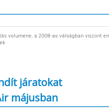
lítás volumene, a 2008-as válságban viszont e
tek
ndít járatokat
Air májusban