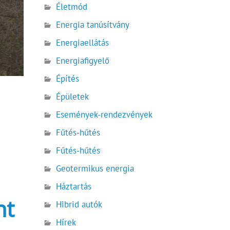
Életmód
Energia tanúsítvány
Energiaellátás
Energiafigyelő
Építés
Épületek
Események-rendezvények
Fűtés-hűtés
Fűtés-hűtés
Geotermikus energia
Háztartás
nt
Hibrid autók
Hírek