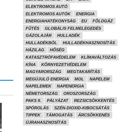
ELEKTROMOS AUTÓ
ELEKTROMOS AUTÓK
ENERGIA
ENERGIAHATÉKONYSÁG
EU
FÖLDGÁZ
FŰTÉS
GLOBÁLIS FELMELEGEDÉS
GÁZOLAJÁR
HULLADÉK
HULLADÉKBÓL
HULLADÉKHASZNOSÍTÁS
HÁZILAG
HŐSÉG
KATASZTRÓFAVÉDELEM
KLÍMAVÁLTOZÁS
KÍNA
KÖRNYEZETVÉDELEM
MAGYARORSZÁG
MEGTAKARÍTÁS
MEGÚJULÓ ENERGIA
MOL
NAPELEM
NAPELEMEK
NAPENERGIA
NÉMETORSZÁG
OROSZORSZÁG
PAKS II.
PÁLYÁZAT
REZSICSÖKKENTÉS
SPÓROLÁS
SZÉN-DIOXID-KIBOCSÁTÁS
TIPPEK
TÁMOGATÁS
ÁRCSÖKKENÉS
ÚJRAHASZNOSÍTÁS