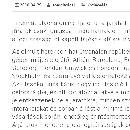
2020-04-29
energiaoldal
Közlekedés
Tizenhat útvonalon indítja el újra járatai
járatok csak júniusban indulhatnak el – í
a légitársaságtól kapott tájékoztatásra hi
Az elmúlt hetekben hat útvonalon repült
gépei, május elejétől Athén, Barcelona, B
Göteborg, London-Gatwick és London-Luto
Stockholm és Szarajevó válik elérhetővé a
Az utasokat arra kérik, hogy indulás előt
célországba, és ott korlátozhatják-e a moz
jelentkezzenek be a járatokra, minden szo
interakciókat és sorban állást a minimáli
vásárlások során lehetőleg érintésmentes
A járatok menetrendje a légitársaságok dö