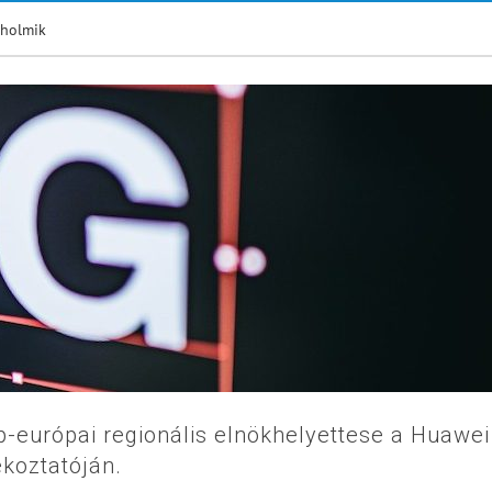
 holmik
ép-európai regionális elnökhelyettese a Huawei
koztatóján.