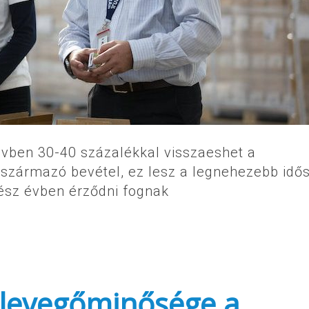
vben 30-40 százalékkal visszaeshet a
 származó bevétel, ez lesz a legnehezebb idő
gész évben érződni fognak
 levegőminősége a