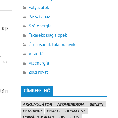
Pályázatok
Passzív ház
Szélenergia
klap
Takarékosság tippek
Újdonságok-találmányok
g
Világítás
,
ica,
Vízenergia
Zöld rovat
CÍMKEFELHŐ
téri
AKKUMULÁTOR
ATOMENERGIA
BENZIN
BENZINÁR
BICIKLI
BUDAPEST
CSINÁLD MAGAD
DIY
E.ON