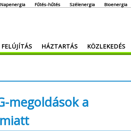
Napenergia
Fűtés-hűtés
Szélenergia
Bioenergia
giaoldal
 FELÚJÍTÁS
HÁZTARTÁS
KÖZLEKEDÉS
den, ami energia!
5G-megoldások a
miatt