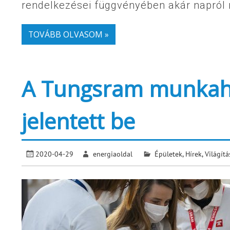
rendelkezései függvényében akár napról 
TOVÁBB OLVASOM »
A Tungsram munkah
jelentett be
2020-04-29
energiaoldal
Épületek
,
Hírek
,
Világítá