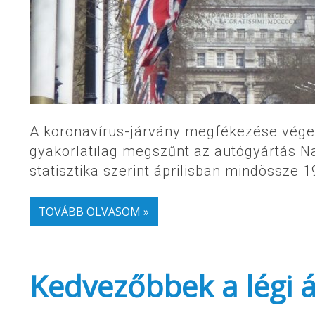
A koronavírus-járvány megfékezése véget
gyakorlatilag megszűnt az autógyártás Na
statisztika szerint áprilisban mindössze
TOVÁBB OLVASOM »
Kedvezőbbek a légi á