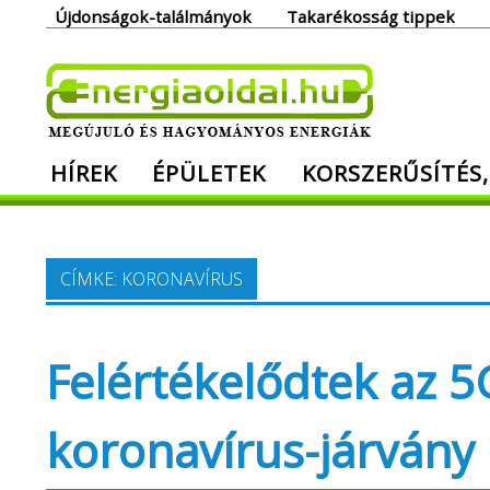
Skip
Újdonságok-találmányok
Takarékosság tippek
to
content
Ener
HÍREK
ÉPÜLETEK
KORSZERŰSÍTÉS,
Megújuló és hagyományos energiák. Min
CÍMKE:
KORONAVÍRUS
Felértékelődtek az 
koronavírus-járvány 