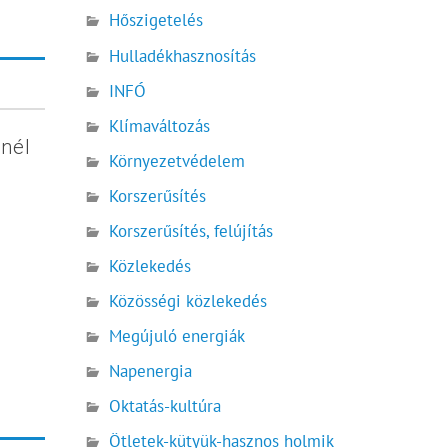
Hőszigetelés
Hulladékhasznosítás
INFÓ
Klímaváltozás
nnél
Környezetvédelem
Korszerűsítés
Korszerűsítés, felújítás
Közlekedés
Közösségi közlekedés
Megújuló energiák
Napenergia
Oktatás-kultúra
Ötletek-kütyük-hasznos holmik