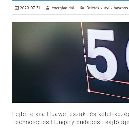
2020-07-31
energiaoldal
Ötletek-kütyük-hasznos
Fejtette ki a Huawei észak- és kelet-köz
Technologies Hungary budapesti sajtótájé