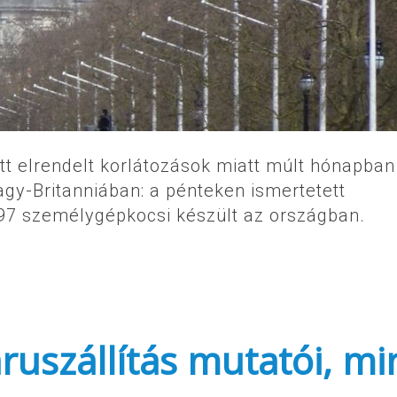
t elrendelt korlátozások miatt múlt hónapban
gy-Britanniában: a pénteken ismertetett
 197 személygépkocsi készült az országban.
ruszállítás mutatói, mi