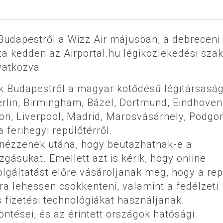
t Budapestről a Wizz Air májusban, a debreceni
rta kedden az Airportal.hu légiközlekedési sza
vatkozva.
ek Budapestről a magyar kötődésű légitársasá
erlin, Birmingham, Bázel, Dortmund, Eindhoven
n, Liverpool, Madrid, Marosvásárhely, Podgor
 ferihegyi repülőtérről.
t nézzenek utána, hogy beutazhatnak-e a
gásukat. Emellett azt is kérik, hogy online
lgáltatást előre vásároljanak meg, hogy a rep
sra lehessen csökkenteni, valamint a fedélzeti
 fizetési technológiákat használjanak.
ntései, és az érintett országok hatósági