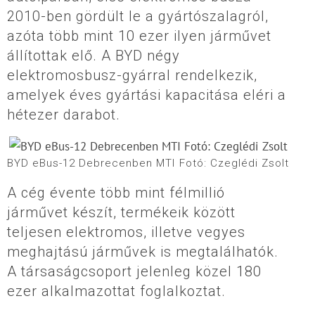
2010-ben gördült le a gyártószalagról,
azóta több mint 10 ezer ilyen járművet
állítottak elő. A BYD négy
elektromosbusz-gyárral rendelkezik,
amelyek éves gyártási kapacitása eléri a
hétezer darabot.
BYD eBus-12 Debrecenben MTI Fotó: Czeglédi Zsolt
A cég évente több mint félmillió
járművet készít, termékeik között
teljesen elektromos, illetve vegyes
meghajtású járművek is megtalálhatók.
A társaságcsoport jelenleg közel 180
ezer alkalmazottat foglalkoztat.