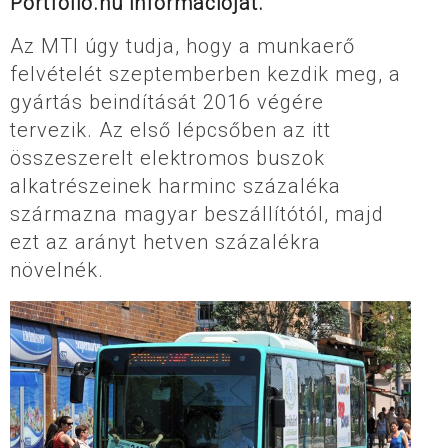
Portfolio.hu információját.
Az MTI úgy tudja, hogy a munkaerő
felvételét szeptemberben kezdik meg, a
gyártás beindítását 2016 végére
tervezik. Az első lépcsőben az itt
összeszerelt elektromos buszok
alkatrészeinek harminc százaléka
származna magyar beszállítótól, majd
ezt az arányt hetven százalékra
növelnék.