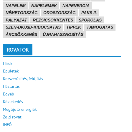
NAPELEM
NAPELEMEK
NAPENERGIA
NÉMETORSZÁG
OROSZORSZÁG
PAKS II.
PÁLYÁZAT
REZSICSÖKKENTÉS
SPÓROLÁS
SZÉN-DIOXID-KIBOCSÁTÁS
TIPPEK
TÁMOGATÁS
ÁRCSÖKKENÉS
ÚJRAHASZNOSÍTÁS
ROVATOK
Hírek
Épületek
Korszerűsítés, felújítás
Háztartás
Egyéb
Közlekedés
Megújuló energiák
Zöld rovat
INFÓ