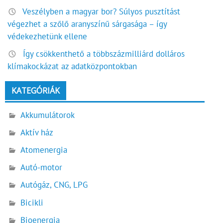
Veszélyben a magyar bor? Súlyos pusztítást
végezhet a szőlő aranyszínű sárgasága – így
védekezhetünk ellene
Így csökkenthető a többszázmilliárd dolláros
klímakockázat az adatközpontokban
KATEGÓRIÁK
Akkumulátorok
Aktív ház
Atomenergia
Autó-motor
Autógáz, CNG, LPG
Bicikli
Bioenergia