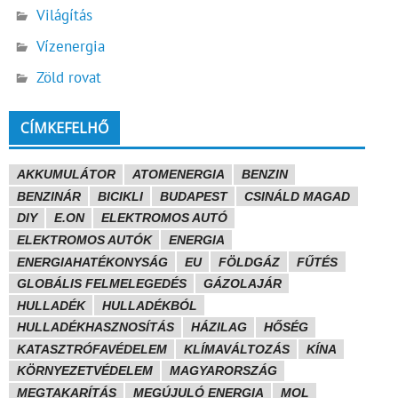
Világítás
Vízenergia
Zöld rovat
CÍMKEFELHŐ
AKKUMULÁTOR
ATOMENERGIA
BENZIN
BENZINÁR
BICIKLI
BUDAPEST
CSINÁLD MAGAD
DIY
E.ON
ELEKTROMOS AUTÓ
ELEKTROMOS AUTÓK
ENERGIA
ENERGIAHATÉKONYSÁG
EU
FÖLDGÁZ
FŰTÉS
GLOBÁLIS FELMELEGEDÉS
GÁZOLAJÁR
HULLADÉK
HULLADÉKBÓL
HULLADÉKHASZNOSÍTÁS
HÁZILAG
HŐSÉG
KATASZTRÓFAVÉDELEM
KLÍMAVÁLTOZÁS
KÍNA
KÖRNYEZETVÉDELEM
MAGYARORSZÁG
MEGTAKARÍTÁS
MEGÚJULÓ ENERGIA
MOL