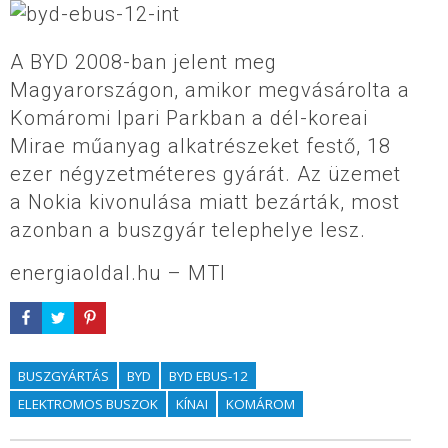
A BYD 2008-ban jelent meg
Magyarországon, amikor megvásárolta a
Komáromi Ipari Parkban a dél-koreai
Mirae műanyag alkatrészeket festő, 18
ezer négyzetméteres gyárát. Az üzemet
a Nokia kivonulása miatt bezárták, most
azonban a buszgyár telephelye lesz.
energiaoldal.hu – MTI
BUSZGYÁRTÁS
BYD
BYD EBUS-12
ELEKTROMOS BUSZOK
KÍNAI
KOMÁROM