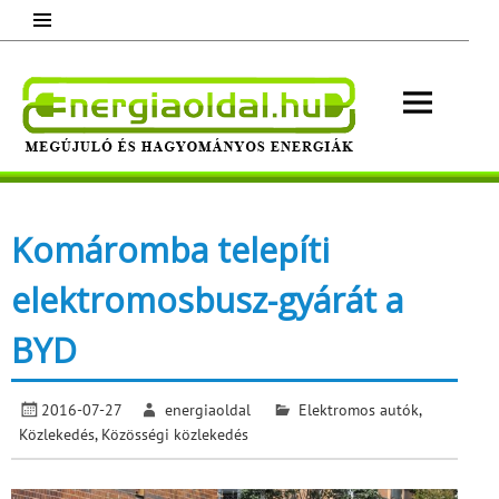
Skip
to
content
Energ
Megújuló és hagyományos energiák.
Minden, ami energia!
Komáromba telepíti
elektromosbusz-gyárát a
BYD
2016-07-27
energiaoldal
Elektromos autók
,
Közlekedés
,
Közösségi közlekedés