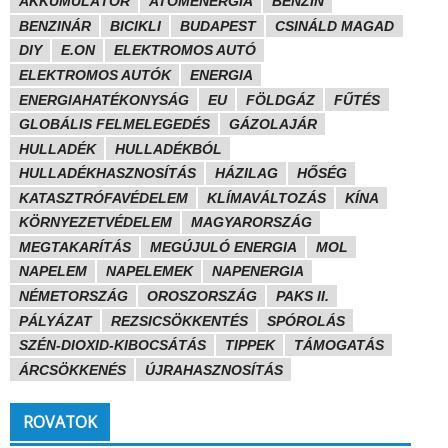
AKKUMULÁTOR
ATOMENERGIA
BENZIN
BENZINÁR
BICIKLI
BUDAPEST
CSINÁLD MAGAD
DIY
E.ON
ELEKTROMOS AUTÓ
ELEKTROMOS AUTÓK
ENERGIA
ENERGIAHATÉKONYSÁG
EU
FÖLDGÁZ
FŰTÉS
GLOBÁLIS FELMELEGEDÉS
GÁZOLAJÁR
HULLADÉK
HULLADÉKBÓL
HULLADÉKHASZNOSÍTÁS
HÁZILAG
HŐSÉG
KATASZTRÓFAVÉDELEM
KLÍMAVÁLTOZÁS
KÍNA
KÖRNYEZETVÉDELEM
MAGYARORSZÁG
MEGTAKARÍTÁS
MEGÚJULÓ ENERGIA
MOL
NAPELEM
NAPELEMEK
NAPENERGIA
NÉMETORSZÁG
OROSZORSZÁG
PAKS II.
PÁLYÁZAT
REZSICSÖKKENTÉS
SPÓROLÁS
SZÉN-DIOXID-KIBOCSÁTÁS
TIPPEK
TÁMOGATÁS
ÁRCSÖKKENÉS
ÚJRAHASZNOSÍTÁS
ROVATOK