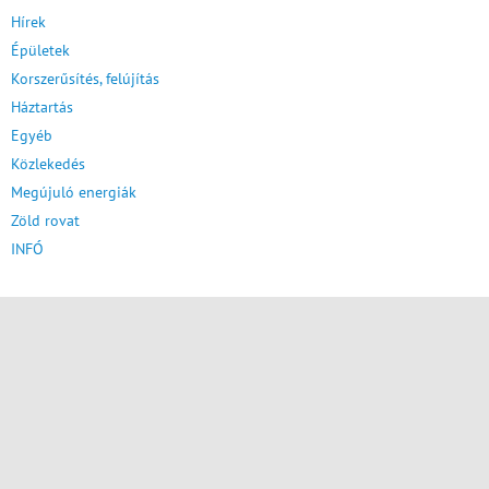
Hírek
Épületek
Korszerűsítés, felújítás
Háztartás
Egyéb
Közlekedés
Megújuló energiák
Zöld rovat
INFÓ