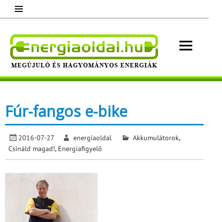
Skip
to
content
Energ
Megújuló és hagyományos energiák.
Minden, ami energia!
Fúr-fangos e-bike
2016-07-27
energiaoldal
Akkumulátorok
,
Csináld magad!
,
Energiafigyelő