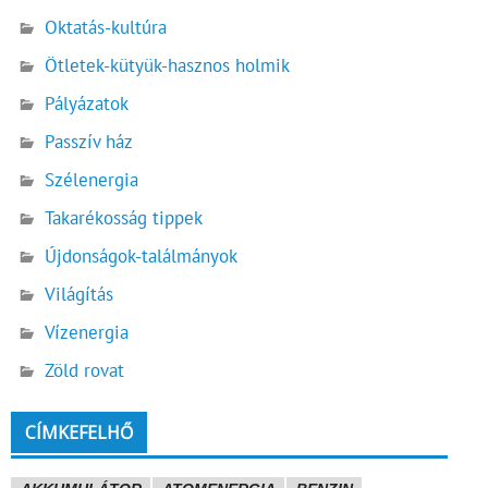
Oktatás-kultúra
Ötletek-kütyük-hasznos holmik
Pályázatok
Passzív ház
Szélenergia
Takarékosság tippek
Újdonságok-találmányok
Világítás
Vízenergia
Zöld rovat
CÍMKEFELHŐ