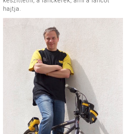
készíttetni, a lánckerék, ami a láncot
hajtja.