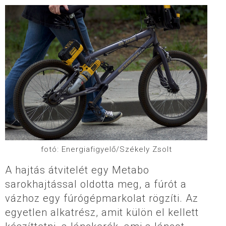
fotó: Energiafigyelő/Székely Zsolt
A hajtás átvitelét egy Metabo
sarokhajtással oldotta meg, a fúrót a
vázhoz egy fúrógépmarkolat rögzíti. Az
egyetlen alkatrész, amit külön el kellett