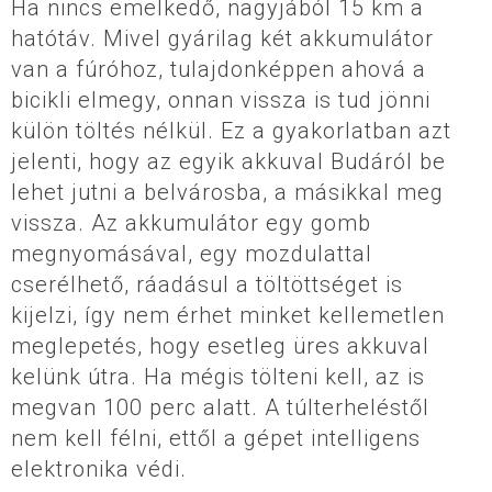
Ha nincs emelkedő, nagyjából 15 km a
hatótáv. Mivel gyárilag két akkumulátor
van a fúróhoz, tulajdonképpen ahová a
bicikli elmegy, onnan vissza is tud jönni
külön töltés nélkül. Ez a gyakorlatban azt
jelenti, hogy az egyik akkuval Budáról be
lehet jutni a belvárosba, a másikkal meg
vissza. Az akkumulátor egy gomb
megnyomásával, egy mozdulattal
cserélhető, ráadásul a töltöttséget is
kijelzi, így nem érhet minket kellemetlen
meglepetés, hogy esetleg üres akkuval
kelünk útra. Ha mégis tölteni kell, az is
megvan 100 perc alatt. A túlterheléstől
nem kell félni, ettől a gépet intelligens
elektronika védi.