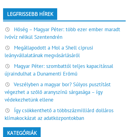
LEGFRISSEBB HÍREK
Hőség – Magyar Péter: több ezer ember maradt
ivóvíz nélkül Szentendrén
Megállapodott a Mol a Shell ciprusi
leányvállalatának megvásárlásáról
Magyar Péter: szombattól teljes kapacitással
újraindulhat a Dunamenti Erőmű
Veszélyben a magyar bor? Súlyos pusztítást
végezhet a szőlő aranyszínű sárgasága – így
védekezhetünk ellene
Így csökkenthető a többszázmilliárd dolláros
klímakockázat az adatközpontokban
KATEGÓRIÁK