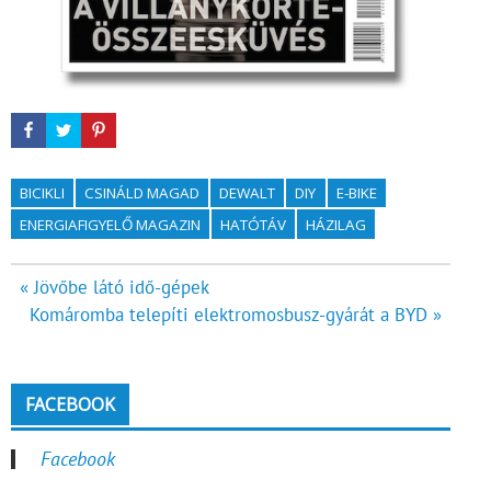
BICIKLI
CSINÁLD MAGAD
DEWALT
DIY
E-BIKE
ENERGIAFIGYELŐ MAGAZIN
HATÓTÁV
HÁZILAG
Bejegyzés
« Jövőbe látó idő-gépek
Komáromba telepíti elektromosbusz-gyárát a BYD »
navigáció
FACEBOOK
Facebook