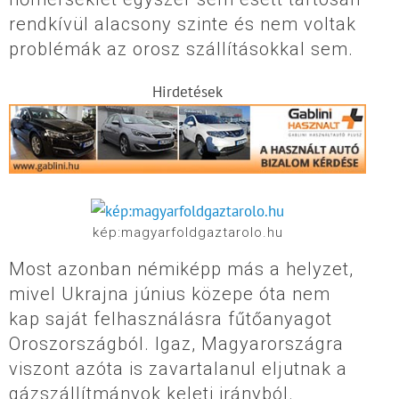
rendkívül alacsony szinte és nem voltak
problémák az orosz szállításokkal sem.
Hirdetések
kép:magyarfoldgaztarolo.hu
Most azonban némiképp más a helyzet,
mivel Ukrajna június közepe óta nem
kap saját felhasználásra fűtőanyagot
Oroszországból. Igaz, Magyarországra
viszont azóta is zavartalanul eljutnak a
gázszállítmányok keleti irányból.