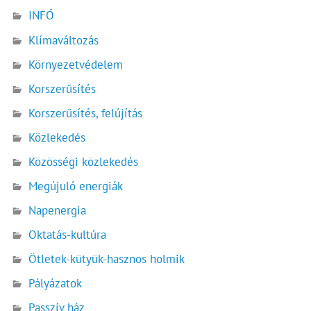
INFÓ
Klímaváltozás
Környezetvédelem
Korszerűsítés
Korszerűsítés, felújítás
Közlekedés
Közösségi közlekedés
Megújuló energiák
Napenergia
Oktatás-kultúra
Ötletek-kütyük-hasznos holmik
Pályázatok
Passzív ház