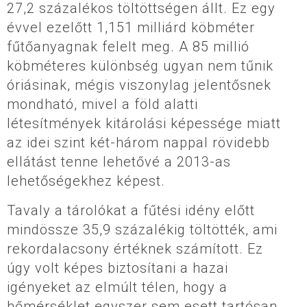
27,2 százalékos töltöttségen állt. Ez egy
évvel ezelőtt 1,151 milliárd köbméter
fűtőanyagnak felelt meg. A 85 millió
köbméteres különbség ugyan nem tűnik
óriásinak, mégis viszonylag jelentősnek
mondható, mivel a föld alatti
létesítmények kitárolási képessége miatt
az idei szint két-három nappal rövidebb
ellátást tenne lehetővé a 2013-as
lehetőségekhez képest.
Tavaly a tárolókat a fűtési idény előtt
mindössze 35,9 százalékig töltötték, ami
rekordalacsony értéknek számított. Ez
úgy volt képes biztosítani a hazai
igényeket az elmúlt télen, hogy a
hőmérséklet egyszer sem esett tartósan