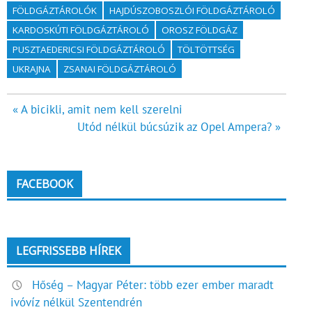
FÖLDGÁZTÁROLÓK
HAJDÚSZOBOSZLÓI FÖLDGÁZTÁROLÓ
KARDOSKÚTI FÖLDGÁZTÁROLÓ
OROSZ FÖLDGÁZ
PUSZTAEDERICSI FÖLDGÁZTÁROLÓ
TÖLTÖTTSÉG
UKRAJNA
ZSANAI FÖLDGÁZTÁROLÓ
Bejegyzés
« A bicikli, amit nem kell szerelni
Utód nélkül búcsúzik az Opel Ampera? »
navigáció
FACEBOOK
LEGFRISSEBB HÍREK
Hőség – Magyar Péter: több ezer ember maradt
ivóvíz nélkül Szentendrén