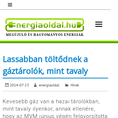
Skip
to
content
Energ
Megújuló és hagyományos energiák.
Minden, ami energia!
Lassabban töltődnek a
gáztárolók, mint tavaly
2014-07-23
energiaoldal
Hírek
Kevesebb gáz van a hazai tárolókban,
mint tavaly ilyenkor, annak ellenére,
hogy az MVM június végén felgyorsította