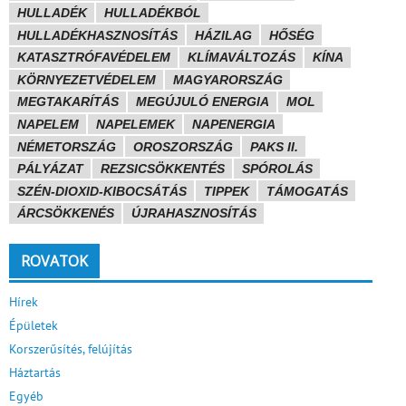
HULLADÉK
HULLADÉKBÓL
HULLADÉKHASZNOSÍTÁS
HÁZILAG
HŐSÉG
KATASZTRÓFAVÉDELEM
KLÍMAVÁLTOZÁS
KÍNA
KÖRNYEZETVÉDELEM
MAGYARORSZÁG
MEGTAKARÍTÁS
MEGÚJULÓ ENERGIA
MOL
NAPELEM
NAPELEMEK
NAPENERGIA
NÉMETORSZÁG
OROSZORSZÁG
PAKS II.
PÁLYÁZAT
REZSICSÖKKENTÉS
SPÓROLÁS
SZÉN-DIOXID-KIBOCSÁTÁS
TIPPEK
TÁMOGATÁS
ÁRCSÖKKENÉS
ÚJRAHASZNOSÍTÁS
ROVATOK
Hírek
Épületek
Korszerűsítés, felújítás
Háztartás
Egyéb