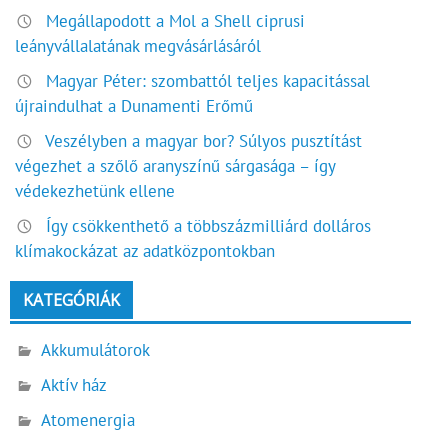
Megállapodott a Mol a Shell ciprusi
leányvállalatának megvásárlásáról
Magyar Péter: szombattól teljes kapacitással
újraindulhat a Dunamenti Erőmű
Veszélyben a magyar bor? Súlyos pusztítást
végezhet a szőlő aranyszínű sárgasága – így
védekezhetünk ellene
Így csökkenthető a többszázmilliárd dolláros
klímakockázat az adatközpontokban
KATEGÓRIÁK
Akkumulátorok
Aktív ház
Atomenergia