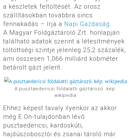
a készletek feltöltését. Az orosz
szállításokban továbbra sincs
fennakadás – írja a
Napi Gazdaság.
A Magyar Földgáztároló Zrt. honlapján
található adatok szerint a létesítmények
töltöttségi szintje jelenleg 25,2 százalék,
ami összesen 1,066 milliárd köbméter
betárolt gázt jelent.
A pusztaedericsi földalatti gáztározó. kép:
wikipedia
Ehhez képest tavaly ilyenkor az akkor
még E.On-tulajdonban lévő
pusztaedericsi, kardoskúti,
hajdúszoboszlói és zsanai tároló már