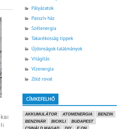
Pályázatok
Passzív ház
Szélenergia
Takarékosság tippek
Újdonságok-találmányok
Világítás
Vízenergia
Zöld rovat
CÍMKEFELHŐ
AKKUMULÁTOR
ATOMENERGIA
BENZIN
kai
BENZINÁR
BICIKLI
BUDAPEST
li
CSINÁLD MAGAD
DIY
E.ON