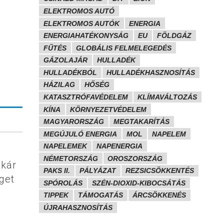
ELEKTROMOS AUTÓ
ELEKTROMOS AUTÓK
ENERGIA
ENERGIAHATÉKONYSÁG
EU
FÖLDGÁZ
FŰTÉS
GLOBÁLIS FELMELEGEDÉS
GÁZOLAJÁR
HULLADÉK
HULLADÉKBÓL
HULLADÉKHASZNOSÍTÁS
HÁZILAG
HŐSÉG
KATASZTRÓFAVÉDELEM
KLÍMAVÁLTOZÁS
KÍNA
KÖRNYEZETVÉDELEM
MAGYARORSZÁG
MEGTAKARÍTÁS
MEGÚJULÓ ENERGIA
MOL
NAPELEM
NAPELEMEK
NAPENERGIA
NÉMETORSZÁG
OROSZORSZÁG
akár
PAKS II.
PÁLYÁZAT
REZSICSÖKKENTÉS
get
SPÓROLÁS
SZÉN-DIOXID-KIBOCSÁTÁS
TIPPEK
TÁMOGATÁS
ÁRCSÖKKENÉS
ÚJRAHASZNOSÍTÁS