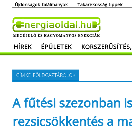
Skip
Újdonságok-találmányok
Takarékosság tippek
to
content
Ener
HÍREK
ÉPÜLETEK
KORSZERŰSÍTÉS,
Megújuló és hagyományos energiák. Min
CÍMKE:
FÖLDGÁZTÁROLÓK
A fűtési szezonban i
rezsicsökkentés a m