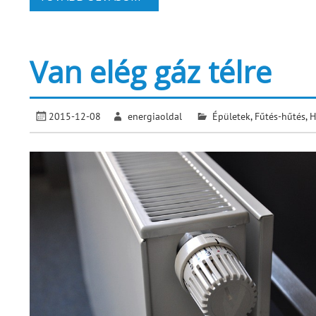
Van elég gáz télre
2015-12-08
energiaoldal
Épületek
,
Fűtés-hűtés
,
H