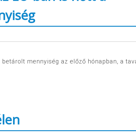
nyiség
betárolt mennyiség az előző hónapban, a tava
élen