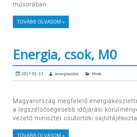
műsorában.
TOVÁBB OLVASOM »
Energia, csok, M0
2017-01-13
energiaoldal
Hírek
Magyarország megfelelő energiakészlettel 
a legszélsőségesebb időjárási körülménye
vezető miniszter csütörtöki sajtótájékozta
TOVÁBB OLVASOM »