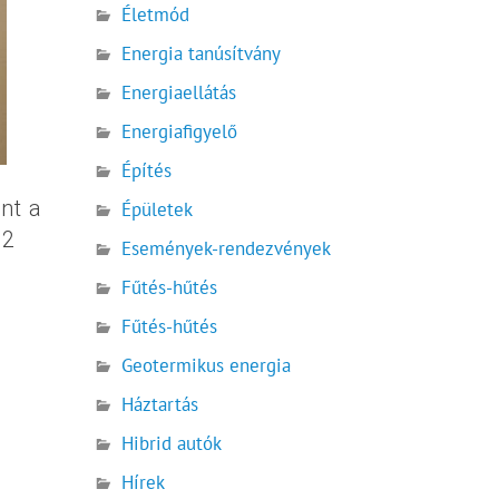
Életmód
Energia tanúsítvány
Energiaellátás
Energiafigyelő
Építés
nt a
Épületek
02
Események-rendezvények
l
Fűtés-hűtés
Fűtés-hűtés
Geotermikus energia
Háztartás
Hibrid autók
Hírek