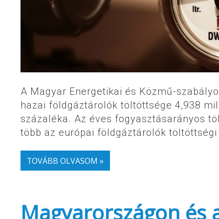
A Magyar Energetikai és Közmű-szabályozá
hazai földgáztárolók töltöttsége 4,938 mi
százaléka. Az éves fogyasztásarányos töl
több az európai földgáztárolók töltöttségi
TOVÁBB OLVASOM »
Magyarországon és a