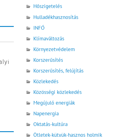
Hőszigetelés
Hulladékhasznosítás
INFÓ
Klímaváltozás
Környezetvédelem
Korszerűsítés
lyi
Korszerűsítés, felújítás
Közlekedés
Közösségi közlekedés
Megújuló energiák
Napenergia
Oktatás-kultúra
Ötletek-kütyük-hasznos holmik