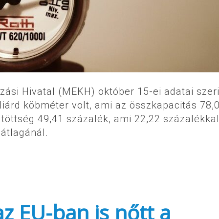
si Hivatal (MEKH) október 15-ei adatai szeri
lliárd köbméter volt, ami az összkapacitás 78,
töttség 49,41 százalék, ami 22,22 százalékka
 átlagánál.
z EU-ban is nőtt a