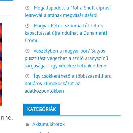
Megállapodott a Mol a Shell ciprusi
leányvállalatának megvásárlásáról
Magyar Péter: szombattól teljes
kapacitással újraindulhat a Dunamenti
Erőmű
Veszélyben a magyar bor? Súlyos
pusztítást végezhet a szőlő aranyszínű
sárgasága – így védekezhetünk ellene
Így csökkenthető a többszázmilliárd
dolláros klímakockázat az
adatközpontokban
KATEGÓRIÁK
enne,
Akkumulátorok