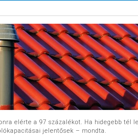
onra elérte a 97 százalékot. Ha hidegebb tél l
olókapacitásai jelentősek – mondta.