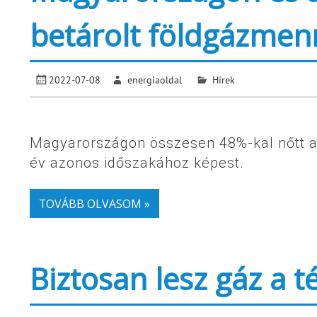
betárolt földgázmen
2022-07-08
energiaoldal
Hírek
Magyarországon összesen 48%-kal nőtt a 
év azonos időszakához képest.
TOVÁBB OLVASOM »
Biztosan lesz gáz a t