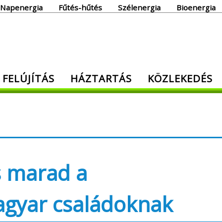
Napenergia
Fűtés-hűtés
Szélenergia
Bioenergia
giaoldal
 FELÚJÍTÁS
HÁZTARTÁS
KÖZLEKEDÉS
den, ami energia!
s marad a
agyar családoknak