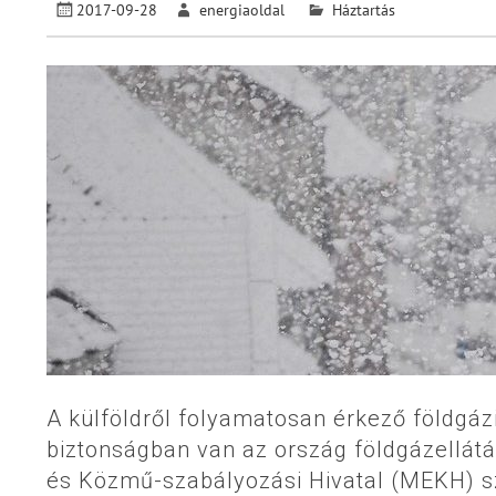
2017-09-28
energiaoldal
Háztartás
A külföldről folyamatosan érkező földgáz
biztonságban van az ország földgázellát
és Közmű-szabályozási Hivatal (MEKH) sz