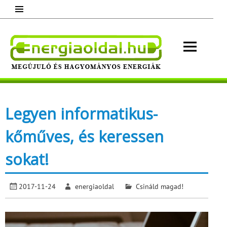
Skip
to
content
Energ
Megújuló és hagyományos energiák.
Minden, ami energia!
Legyen informatikus-
kőműves, és keressen
sokat!
2017-11-24
energiaoldal
Csináld magad!