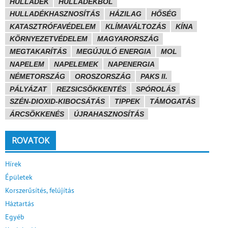
HULLADÉK
HULLADÉKBÓL
HULLADÉKHASZNOSÍTÁS
HÁZILAG
HŐSÉG
KATASZTRÓFAVÉDELEM
KLÍMAVÁLTOZÁS
KÍNA
KÖRNYEZETVÉDELEM
MAGYARORSZÁG
MEGTAKARÍTÁS
MEGÚJULÓ ENERGIA
MOL
NAPELEM
NAPELEMEK
NAPENERGIA
NÉMETORSZÁG
OROSZORSZÁG
PAKS II.
PÁLYÁZAT
REZSICSÖKKENTÉS
SPÓROLÁS
SZÉN-DIOXID-KIBOCSÁTÁS
TIPPEK
TÁMOGATÁS
ÁRCSÖKKENÉS
ÚJRAHASZNOSÍTÁS
ROVATOK
Hírek
Épületek
Korszerűsítés, felújítás
Háztartás
Egyéb