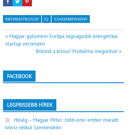
INFORMATIKUSOK
IQ
SZAKEMBERHIÁNY
Bejegyzés
« Magyar győzelem Európa legnagyobb energetikai
startup versenyén
navigáció
Bolond a klíma? Probléma megoldva! »
FACEBOOK
LEGFRISSEBB HÍREK
Hőség – Magyar Péter: több ezer ember maradt
ivóvíz nélkül Szentendrén