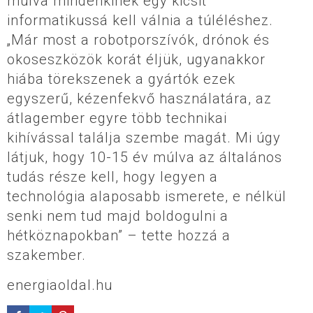
múlva mindenkinek egy kicsit
informatikussá kell válnia a túléléshez.
„Már most a robotporszívók, drónok és
okoseszközök korát éljük, ugyanakkor
hiába törekszenek a gyártók ezek
egyszerű, kézenfekvő használatára, az
átlagember egyre több technikai
kihívással találja szembe magát. Mi úgy
látjuk, hogy 10-15 év múlva az általános
tudás része kell, hogy legyen a
technológia alaposabb ismerete, e nélkül
senki nem tud majd boldogulni a
hétköznapokban” – tette hozzá a
szakember.
energiaoldal.hu