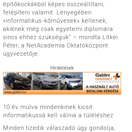
építőkockákból képes összeállítani,
felépíteni valamit. Lényegében
»informatikus-kőművesek« kellenek,
akiknek még csak egyetemi diplomára
sincs ehhez szükségük” – mondta Litkei
Péter, a NetAcademia Oktatóközpont
ügyvezetője.
Hirdetések
10 év múlva mindenkinek kicsit
informatikussá kell válnia a túléléshez
Minden tizedik válaszadó úgy gondolja,