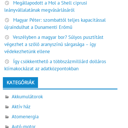
Megállapodott a Mol a Shell ciprusi
leányvállalatának megvásárlásáról
Magyar Péter: szombattól teljes kapacitással
újraindulhat a Dunamenti Erőmű
Veszélyben a magyar bor? Súlyos pusztítást
végezhet a szőlő aranyszínű sárgasága – így
védekezhetünk ellene
Így csökkenthető a többszázmilliárd dolláros
klímakockázat az adatközpontokban
KATEGÓRIÁK
Akkumulátorok
Aktív ház
Atomenergia
Autó-motor