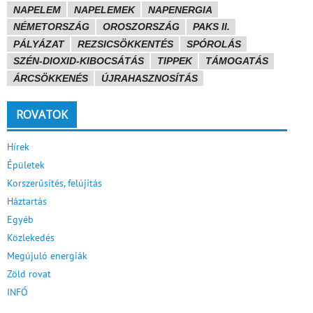
NAPELEM
NAPELEMEK
NAPENERGIA
NÉMETORSZÁG
OROSZORSZÁG
PAKS II.
PÁLYÁZAT
REZSICSÖKKENTÉS
SPÓROLÁS
SZÉN-DIOXID-KIBOCSÁTÁS
TIPPEK
TÁMOGATÁS
ÁRCSÖKKENÉS
ÚJRAHASZNOSÍTÁS
ROVATOK
Hírek
Épületek
Korszerűsítés, felújítás
Háztartás
Egyéb
Közlekedés
Megújuló energiák
Zöld rovat
INFÓ