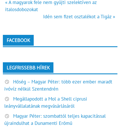
Bejegyzés
« A magyarok fele nem gyűjti szelektíven az
italosdobozokat
navigáció
Idén sem fizet osztalékot a Tigáz »
FACEBOOK
LEGFRISSEBB HÍREK
Hőség – Magyar Péter: több ezer ember maradt
ivóvíz nélkül Szentendrén
Megállapodott a Mol a Shell ciprusi
leányvállalatának megvásárlásáról
Magyar Péter: szombattól teljes kapacitással
újraindulhat a Dunamenti Erőmű