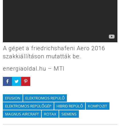
A gépet a friedrichshafeni Aero 2016
szakkiállításon mutatták be.
energiaoldal.hu – MTI
EFUSION
ELEKTROMOS REPÜLŐ
ELEKTROMOS REPÜLŐGÉP
HIBRID REPÜLŐ
KOMPOZIT
MAGNUS AIRCRAFT
ROTAX
SIEMENS