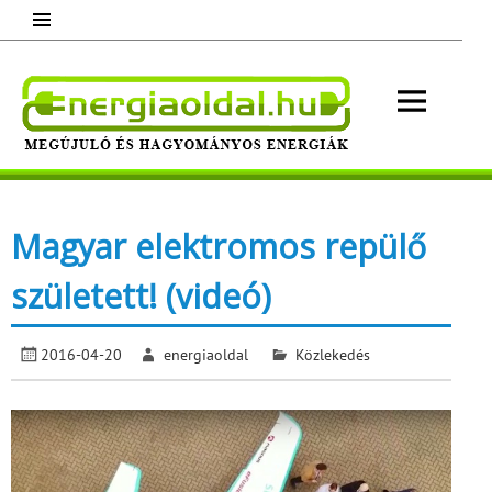
Skip
to
content
Energ
Megújuló és hagyományos energiák.
Minden, ami energia!
Magyar elektromos repülő
született! (videó)
2016-04-20
energiaoldal
Közlekedés