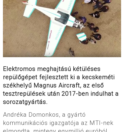
Elektromos meghajtású kétüléses
repülőgépet fejlesztett ki a kecskeméti
székhelyű Magnus Aircraft, az első
tesztrepülések után 2017-ben indulhat a
sorozatgyártás.
Andréka Domonkos, a gyártó
kommunikációs igazgatója az MTI-nek
elmondta, mintegy egymillió euróból