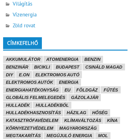
Világítás
Vízenergia
Zöld rovat
CÍMKEFELHŐ
AKKUMULÁTOR
ATOMENERGIA
BENZIN
BENZINÁR
BICIKLI
BUDAPEST
CSINÁLD MAGAD
DIY
E.ON
ELEKTROMOS AUTÓ
ELEKTROMOS AUTÓK
ENERGIA
ENERGIAHATÉKONYSÁG
EU
FÖLDGÁZ
FŰTÉS
GLOBÁLIS FELMELEGEDÉS
GÁZOLAJÁR
HULLADÉK
HULLADÉKBÓL
HULLADÉKHASZNOSÍTÁS
HÁZILAG
HŐSÉG
KATASZTRÓFAVÉDELEM
KLÍMAVÁLTOZÁS
KÍNA
KÖRNYEZETVÉDELEM
MAGYARORSZÁG
MEGTAKARÍTÁS
MEGÚJULÓ ENERGIA
MOL