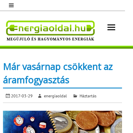
Skip
to
content
Energ
Megújuló és hagyományos energiák.
Minden, ami energia!
Már vasárnap csökkent az
áramfogyasztás
2017-03-29
energiaoldal
Háztartás