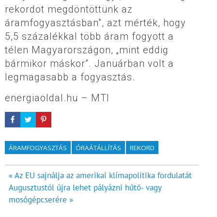
rekordot megdöntöttünk az
áramfogyasztásban”, azt mérték, hogy
5,5 százalékkal több áram fogyott a
télen Magyarországon, „mint eddig
bármikor máskor”. Januárban volt a
legmagasabb a fogyasztás.
energiaoldal.hu – MTI
ÁRAMFOGYASZTÁS
ÓRAÁTÁLLÍTÁS
REKORD
Bejegyzés
« Az EU sajnálja az amerikai klímapolitika fordulatát
Augusztustól újra lehet pályázni hűtő- vagy
navigáció
mosógépcserére »