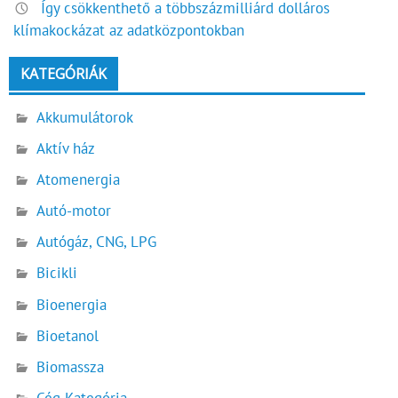
Így csökkenthető a többszázmilliárd dolláros
klímakockázat az adatközpontokban
KATEGÓRIÁK
Akkumulátorok
Aktív ház
Atomenergia
Autó-motor
Autógáz, CNG, LPG
Bicikli
Bioenergia
Bioetanol
Biomassza
Cég Kategória