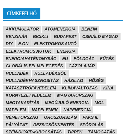
CÍMKEFELHŐ
AKKUMULÁTOR
ATOMENERGIA
BENZIN
BENZINÁR
BICIKLI
BUDAPEST
CSINÁLD MAGAD
DIY
E.ON
ELEKTROMOS AUTÓ
ELEKTROMOS AUTÓK
ENERGIA
ENERGIAHATÉKONYSÁG
EU
FÖLDGÁZ
FŰTÉS
GLOBÁLIS FELMELEGEDÉS
GÁZOLAJÁR
HULLADÉK
HULLADÉKBÓL
HULLADÉKHASZNOSÍTÁS
HÁZILAG
HŐSÉG
KATASZTRÓFAVÉDELEM
KLÍMAVÁLTOZÁS
KÍNA
KÖRNYEZETVÉDELEM
MAGYARORSZÁG
MEGTAKARÍTÁS
MEGÚJULÓ ENERGIA
MOL
NAPELEM
NAPELEMEK
NAPENERGIA
NÉMETORSZÁG
OROSZORSZÁG
PAKS II.
PÁLYÁZAT
REZSICSÖKKENTÉS
SPÓROLÁS
SZÉN-DIOXID-KIBOCSÁTÁS
TIPPEK
TÁMOGATÁS