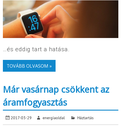
…és eddig tart a hatása.
TOVÁBB OLVASOM »
Már vasárnap csökkent az
áramfogyasztás
2017-03-29
energiaoldal
Háztartás