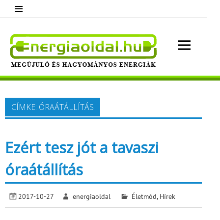
Skip
to
content
Energ
Megújuló és hagyományos energiák.
Minden, ami energia!
CÍMKE:
ÓRAÁTÁLLÍTÁS
Ezért tesz jót a tavaszi
óraátállítás
2017-10-27
energiaoldal
Életmód
,
Hírek