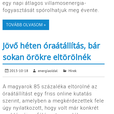
egy napi átlagos villamosenergia-
fogyasztását spórolhatjuk meg évente.
TOVÁBB OLVASOM »
Jövő héten óraátállítás, bár
sokan örökre eltörölnék
2013-10-18
energiaoldal
Hírek
A magyarok 85 százaléka eltörölné az
óraátállítást egy friss online kutatás
szerint, amelyben a megkérdezettek fele
úgy nyilatkozott, hogy volt már konkrét