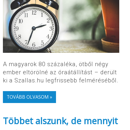
A magyarok 80 százaléka, ötből négy
ember eltörölné az óraátállítást – derült
ki a Szallas.hu legfrissebb felméréséből.
TOVÁBB OLVASOM »
Többet alszunk, de mennyit