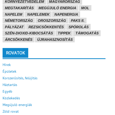
KÖRNYEZETVÉDELEM
MAGYARORSZÁG
MEGTAKARÍTÁS
MEGÚJULÓ ENERGIA
MOL
NAPELEM
NAPELEMEK
NAPENERGIA
NÉMETORSZÁG
OROSZORSZÁG
PAKS II.
PÁLYÁZAT
REZSICSÖKKENTÉS
SPÓROLÁS
SZÉN-DIOXID-KIBOCSÁTÁS
TIPPEK
TÁMOGATÁS
ÁRCSÖKKENÉS
ÚJRAHASZNOSÍTÁS
ROVATOK
Hírek
Épületek
Korszerűsítés, felújítás
Háztartás
Egyéb
Közlekedés
Megújuló energiák
Zöld rovat