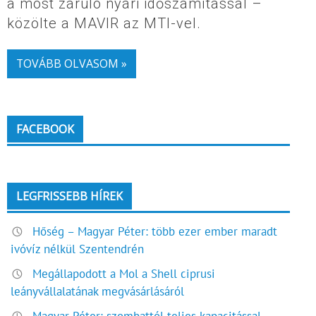
a most záruló nyári időszámítással –
közölte a MAVIR az MTI-vel.
TOVÁBB OLVASOM »
FACEBOOK
LEGFRISSEBB HÍREK
Hőség – Magyar Péter: több ezer ember maradt
ivóvíz nélkül Szentendrén
Megállapodott a Mol a Shell ciprusi
leányvállalatának megvásárlásáról
Magyar Péter: szombattól teljes kapacitással