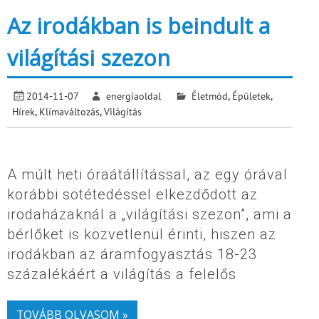
Az irodákban is beindult a
világítási szezon
2014-11-07
energiaoldal
Életmód
,
Épületek
,
Hírek
,
Klímaváltozás
,
Világítás
A múlt heti óraátállítással, az egy órával
korábbi sötétedéssel elkezdődött az
irodaházaknál a „világítási szezon”, ami a
bérlőket is közvetlenül érinti, hiszen az
irodákban az áramfogyasztás 18-23
százalékáért a világítás a felelős
TOVÁBB OLVASOM »