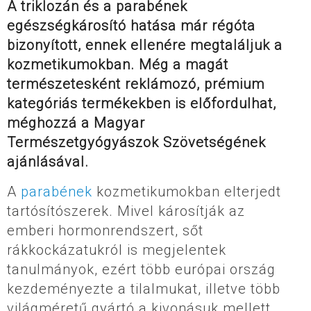
A triklozán és a parabének
egészségkárosító hatása már régóta
bizonyított, ennek ellenére megtaláljuk a
kozmetikumokban. Még a magát
természetesként reklámozó, prémium
kategóriás termékekben is előfordulhat,
méghozzá a Magyar
Természetgyógyászok Szövetségének
ajánlásával.
A
parabének
kozmetikumokban elterjedt
tartósítószerek. Mivel károsítják az
emberi hormonrendszert, sőt
rákkockázatukról is megjelentek
tanulmányok, ezért több európai ország
kezdeményezte a tilalmukat, illetve több
világméretű gyártó a kivonásuk mellett