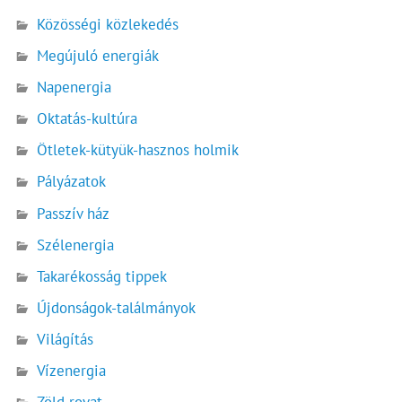
Közösségi közlekedés
Megújuló energiák
Napenergia
Oktatás-kultúra
Ötletek-kütyük-hasznos holmik
Pályázatok
Passzív ház
Szélenergia
Takarékosság tippek
Újdonságok-találmányok
Világítás
Vízenergia
Zöld rovat