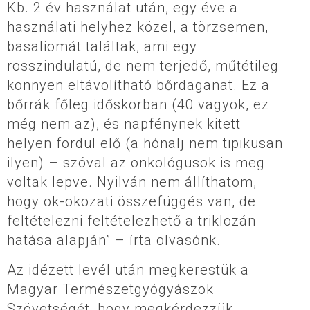
Kb. 2 év használat után, egy éve a
használati helyhez közel, a törzsemen,
basaliomát találtak, ami egy
rosszindulatú, de nem terjedő, műtétileg
könnyen eltávolítható bőrdaganat. Ez a
bőrrák főleg időskorban (40 vagyok, ez
még nem az), és napfénynek kitett
helyen fordul elő (a hónalj nem tipikusan
ilyen) – szóval az onkológusok is meg
voltak lepve. Nyilván nem állíthatom,
hogy ok-okozati összefüggés van, de
feltételezni feltételezhető a triklozán
hatása alapján” – írta olvasónk.
Az idézett levél után megkerestük a
Magyar Természetgyógyászok
Szövetségét, hogy megkérdezzük,