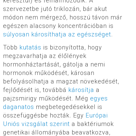
keresztül) és felhalmozódik. A
szervezetbe jutó triklozán, bár akut
módon nem mérgező, hosszú távon már
egészen alacsony koncentrációban is
súlyosan károsíthatja az egészséget
.
Több
kutatás
is bizonyította, hogy
megzavarhatja az élőlények
hormonháztartását, gátolja a nemi
hormonok működését, károsan
befolyásolhatja a magzat növekedését,
fejlődését is, továbbá
károsítja
a
pajzsmirigy működését. Még
egyes
daganatos
megbetegedésekkel is
összefüggésbe hozták. Egy
Európai
Uniós vizsgálat szerint
a baktériumok
genetikai állományába beavatkozva,