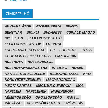
CÍMKEFELHŐ
AKKUMULÁTOR
ATOMENERGIA
BENZIN
BENZINÁR
BICIKLI
BUDAPEST
CSINÁLD MAGAD
DIY
E.ON
ELEKTROMOS AUTÓ
ELEKTROMOS AUTÓK
ENERGIA
ENERGIAHATÉKONYSÁG
EU
FÖLDGÁZ
FŰTÉS
GLOBÁLIS FELMELEGEDÉS
GÁZOLAJÁR
HULLADÉK
HULLADÉKBÓL
HULLADÉKHASZNOSÍTÁS
HÁZILAG
HŐSÉG
KATASZTRÓFAVÉDELEM
KLÍMAVÁLTOZÁS
KÍNA
KÖRNYEZETVÉDELEM
MAGYARORSZÁG
MEGTAKARÍTÁS
MEGÚJULÓ ENERGIA
MOL
NAPELEM
NAPELEMEK
NAPENERGIA
NÉMETORSZÁG
OROSZORSZÁG
PAKS II.
PÁLYÁZAT
REZSICSÖKKENTÉS
SPÓROLÁS