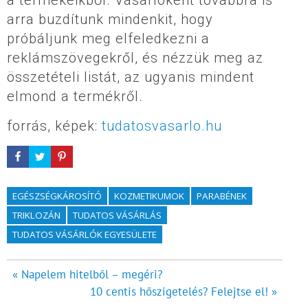
arra buzdítunk mindenkit, hogy
próbáljunk meg elfeledkezni a
reklámszövegekről, és nézzük meg az
összetételi listát, az ugyanis mindent
elmond a termékről.
forrás, képek:
tudatosvasarlo.hu
EGÉSZSÉGKÁROSÍTÓ
KOZMETIKUMOK
PARABÉNEK
TRIKLOZÁN
TUDATOS VÁSÁRLÁS
TUDATOS VÁSÁRLÓK EGYESÜLETE
Bejegyzés
« Napelem hitelből – megéri?
10 centis hőszigetelés? Felejtse el! »
navigáció