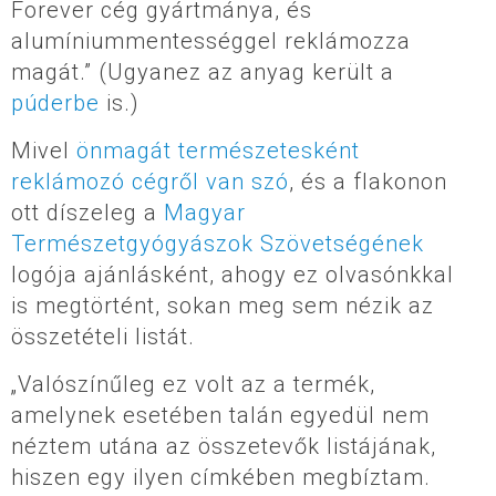
Forever cég gyártmánya, és
alumíniummentességgel reklámozza
magát.” (Ugyanez az anyag került a
púderbe
is.)
Mivel
önmagát természetesként
reklámozó cégről van szó
, és a flakonon
ott díszeleg a
Magyar
Természetgyógyászok Szövetségének
logója ajánlásként, ahogy ez olvasónkkal
is megtörtént, sokan meg sem nézik az
összetételi listát.
„Valószínűleg ez volt az a termék,
amelynek esetében talán egyedül nem
néztem utána az összetevők listájának,
hiszen egy ilyen címkében megbíztam.