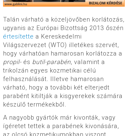
Talán várható a közeljövőben korlátozás,
ugyanis az Európai Bizottság 2013 őszén
értesítette
a Kereskedelmi
Világszervezet (WTO) illetékes szervét,
hogy várhatóan hamarosan korlátozza a
propil-
és
butil-parabén
, valamint a
trikolzán egyes kozmetikai célú
felhasználását. Illetve hamarosan
várható, hogy a további két elterjedt
parabént kitiltják a kisgyerekek számára
készülő termékekből.
A nagyobb gyártók már kivonták, vagy
ígéretet tettek a parabének kivonására,
az olcsó kozmetikumokban viszont