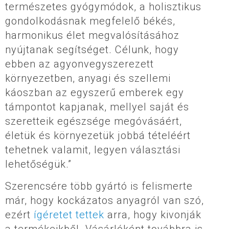
természetes gyógymódok, a holisztikus
gondolkodásnak megfelelő békés,
harmonikus élet megvalósításához
nyújtanak segítséget. Célunk, hogy
ebben az agyonvegyszerezett
környezetben, anyagi és szellemi
káoszban az egyszerű emberek egy
támpontot kapjanak, mellyel saját és
szeretteik egészsége megóvásáért,
életük és környezetük jobbá tételéért
tehetnek valamit, legyen választási
lehetőségük.”
Szerencsére több gyártó is felismerte
már, hogy kockázatos anyagról van szó,
ezért
ígéretet tettek
arra, hogy kivonják
a termékeikből. Vásárlóként továbbra is