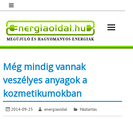
Skip
to
content
Energ
Megújuló és hagyományos energiák.
Minden, ami energia!
Még mindig vannak
veszélyes anyagok a
kozmetikumokban
2014-09-25
energiaoldal
Háztartás