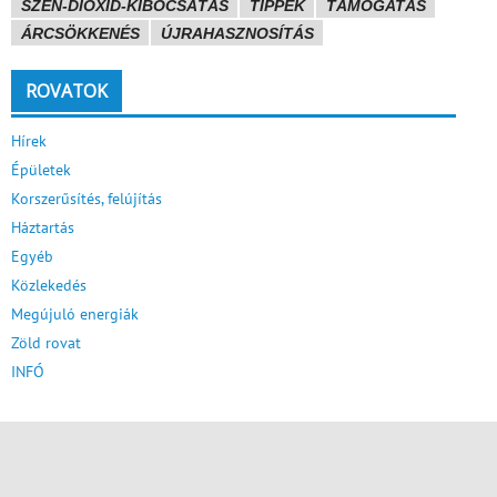
SZÉN-DIOXID-KIBOCSÁTÁS
TIPPEK
TÁMOGATÁS
ÁRCSÖKKENÉS
ÚJRAHASZNOSÍTÁS
ROVATOK
Hírek
Épületek
Korszerűsítés, felújítás
Háztartás
Egyéb
Közlekedés
Megújuló energiák
Zöld rovat
INFÓ