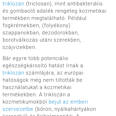
triklozán
(triclosan), mint antibakteriális
és gombaölő adalék rengeteg kozmetikai
termékben megtalálható. Például
fogkrémekben, (folyékony)
szappanokban, dezodorokban,
borotválkozás utáni szerekben,
szájvizekben.
Bár egyre több potenciális
egészségkárosító hatást írnak a
triklozán
számlájára, az európai
hatóságok még nem tiltották be
használatukat a kozmetikai
termékekben. A triklozán a
kozmetikumokból
bejut az emberi
szervezetbe
(bőrön, nyálkahártyákon