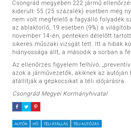
Csongrád megyében 222 jármű ellenőrzés
kiderült: 55 (25 százalék) esetben még n
nem volt megfelelő a fagyálló folyadék s
az ablaktörlő, 19 esetben (9%) a világító
november 14-én, pénteken délelőtt tartott
sikeres műszaki vizsgát tett. Itt a hibák 
hiányossága állt, a második a sorban a fé
Az ellenőrzés figyelem felhívó, „preventí
azok a járművezetők, akiknek az autóján 
átállítják a gépkocsikat a téli időjárásra.
Csongrád Megyei Kormányhivatal
AUTÓK
HÓ
TÉLI ÁTÁLLÁS
TÉLI AUTÓZÁS