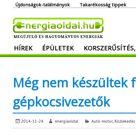
Skip
Újdonságok-találmányok
Takarékosság tippek
to
content
Ener
HÍREK
ÉPÜLETEK
KORSZERŰSÍTÉS,
Megújuló és hagyományos energiák. Min
Még nem készültek fe
gépkocsivezetők
2014-11-24
energiaoldal
Autó-motor
,
Közlekedés