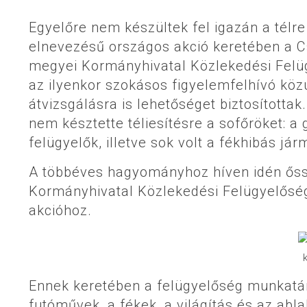
Egyelőre nem készültek fel igazán a télre 
elnevezésű országos akció keretében a C
megyei Kormányhivatal Közlekedési Felü
az ilyenkor szokásos figyelemfelhívó köz
átvizsgálásra is lehetőséget biztosítottak
nem késztette téliesítésre a sofőröket: a
felügyelők, illetve sok volt a fékhibás jár
A többéves hagyományhoz híven idén őssz
Kormányhivatal Közlekedési Felügyelősége
akcióhoz.
Ennek keretében a felügyelőség munkatár
futóművek, a fékek, a világítás és az abla