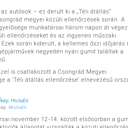
az autósok – ez derült ki a „Téli átállás”
songrád megyei közúti ellenőrzések során. A
gyelősége munkatársai három napon át végez
úti ellenőrzéseket és az ingyenes műszaki
. Ezek során kiderült, a kellemes őszi időjárá
 gépjárművek negyedén nyári gumit találtak a
mű.
el is csatlakozott a Csongrád Megyei
 a ‘Téli átállás ellenőrzése’ elnevezésű ors
kép:
MichaEli
sai november 12-14. között elsősorban a gum
ktörlők állapotát vizsgálták a közúti ellenőrzé