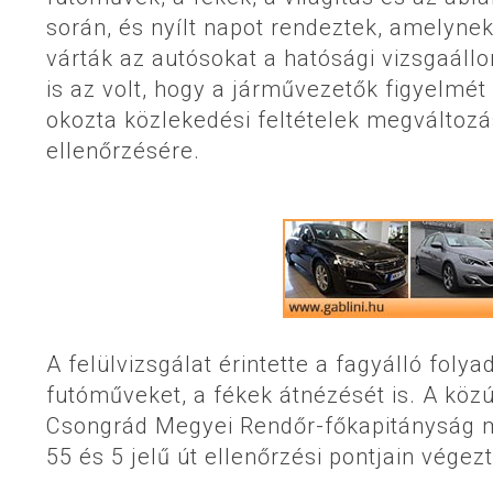
során, és nyílt napot rendeztek, amelyne
várták az autósokat a hatósági vizsgaállo
is az volt, hogy a járművezetők figyelmét f
okozta közlekedési feltételek megváltozá
ellenőrzésére.
A felülvizsgálat érintette a fagyálló folya
futóműveket, a fékek átnézését is. A köz
Csongrád Megyei Rendőr-főkapitányság mu
55 és 5 jelű út ellenőrzési pontjain végez