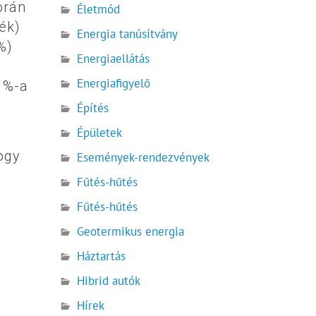
orán
Életmód
ék)
Energia tanúsítvány
%)
Energiaellátás
Energiafigyelő
0 %-a
Építés
Épületek
ogy
Események-rendezvények
Fűtés-hűtés
Fűtés-hűtés
Geotermikus energia
Háztartás
Hibrid autók
Hírek