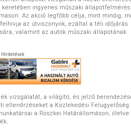
k keretében ingyenes műszaki állapotfelmérés
máson. Az akció legfőbb célja, mint mindig, m
elhívja az útviszonyok, ezáltal a téli időjárás
sára, valamint az autók műszaki állapotának
Hirdetések
dék vizsgálatát, a világító, és jelző berendezés
úti ellenőrzéseket a Közlekedési Felügyelőség
nkatársai a Röszkei Határállomáson, illetve
ték.