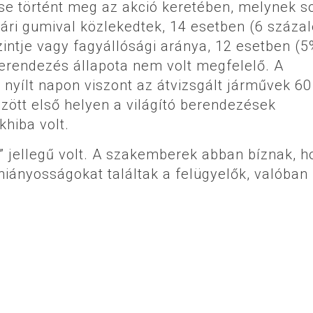
e történt meg az akció keretében, melynek s
yári gumival közlekedtek, 14 esetben (6 százal
zintje vagy fagyállósági aránya, 12 esetben (5
berendezés állapota nem volt megfelelő. A
 nyílt napon viszont az átvizsgált járművek 6
között első helyen a világító berendezések
khiba volt.
v” jellegű volt. A szakemberek abban bíznak, h
hiányosságokat találtak a felügyelők, valóban