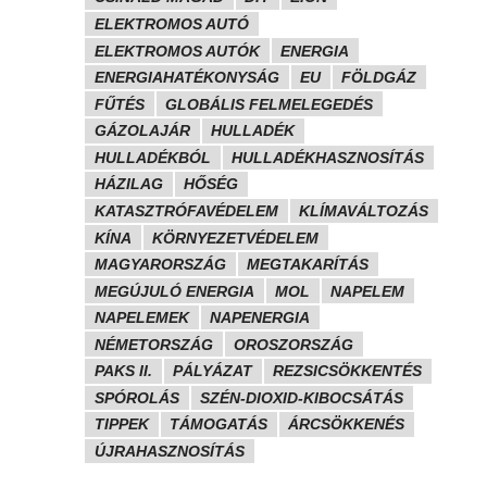
ELEKTROMOS AUTÓ
ELEKTROMOS AUTÓK
ENERGIA
ENERGIAHATÉKONYSÁG
EU
FÖLDGÁZ
FŰTÉS
GLOBÁLIS FELMELEGEDÉS
GÁZOLAJÁR
HULLADÉK
HULLADÉKBÓL
HULLADÉKHASZNOSÍTÁS
HÁZILAG
HŐSÉG
KATASZTRÓFAVÉDELEM
KLÍMAVÁLTOZÁS
KÍNA
KÖRNYEZETVÉDELEM
MAGYARORSZÁG
MEGTAKARÍTÁS
MEGÚJULÓ ENERGIA
MOL
NAPELEM
NAPELEMEK
NAPENERGIA
NÉMETORSZÁG
OROSZORSZÁG
PAKS II.
PÁLYÁZAT
REZSICSÖKKENTÉS
SPÓROLÁS
SZÉN-DIOXID-KIBOCSÁTÁS
TIPPEK
TÁMOGATÁS
ÁRCSÖKKENÉS
ÚJRAHASZNOSÍTÁS