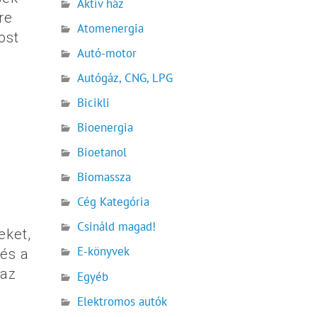
Aktív ház
re
Atomenergia
ost
Autó-motor
Autógáz, CNG, LPG
Bicikli
Bioenergia
Bioetanol
Biomassza
Cég Kategória
Csináld magad!
eket,
E-könyvek
 és a
 az
Egyéb
Elektromos autók