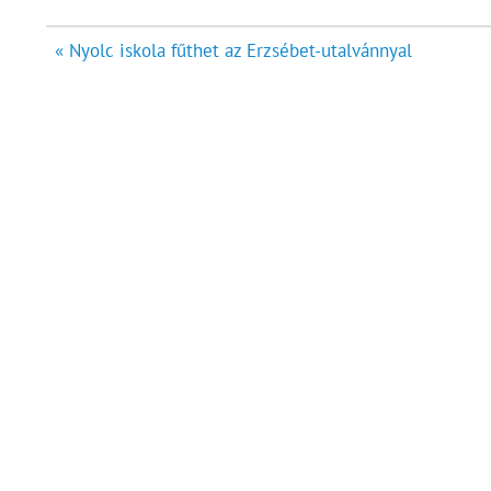
Bejegyzés
« Nyolc iskola fűthet az Erzsébet-utalvánnyal
navigáció