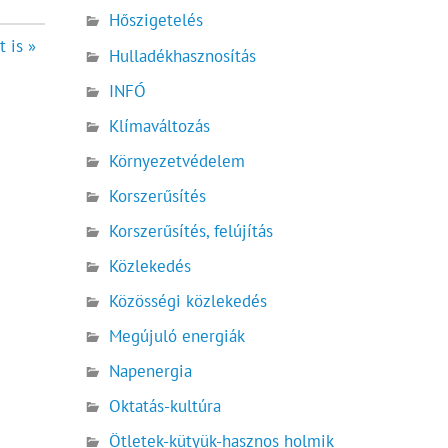
Hőszigetelés
t is »
Hulladékhasznosítás
INFÓ
Klímaváltozás
Környezetvédelem
Korszerűsítés
Korszerűsítés, felújítás
Közlekedés
Közösségi közlekedés
Megújuló energiák
Napenergia
Oktatás-kultúra
Ötletek-kütyük-hasznos holmik