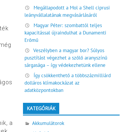
Megállapodott a Mol a Shell ciprusi
leányvállalatának megvásárlásáról
Magyar Péter: szombattól teljes
ték
kapacitással újraindulhat a Dunamenti
Erőmű
s még
Veszélyben a magyar bor? Súlyos
pusztítást végezhet a szőlő aranyszínű
sárgasága – így védekezhetünk ellene
Így csökkenthető a többszázmilliárd
zágos
dolláros klímakockázat az
adatközpontokban
KATEGÓRIÁK
ik, a
Akkumulátorok
sek