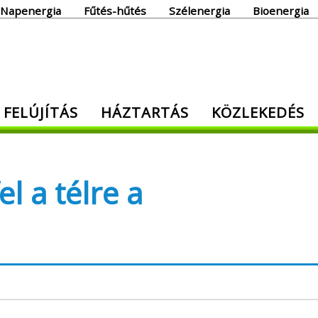
Napenergia
Fűtés-hűtés
Szélenergia
Bioenergia
giaoldal
 FELÚJÍTÁS
HÁZTARTÁS
KÖZLEKEDÉS
den, ami energia!
l a télre a