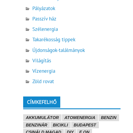
Pályázatok
Passzív ház
Szélenergia
Takarékosság tippek
Újdonságok-találmányok
Világítás
Vízenergia
Zöld rovat
CÍMKEFELHŐ
AKKUMULÁTOR
ATOMENERGIA
BENZIN
BENZINÁR
BICIKLI
BUDAPEST
CSINÁLD MAGAD
DIY
E.ON